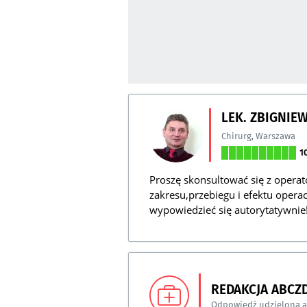
LEK. ZBIGNIE
Chirurg
,
Warszawa
1
Proszę skonsultować się z opera
zakresu,przebiegu i efektu opera
wypowiedzieć się autorytatywnie!
REDAKCJA ABCZ
Odpowiedź udzielona 