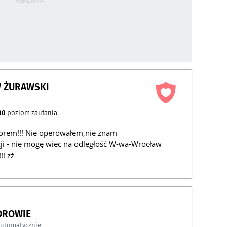
W ŻURAWSKI
00
poziom zaufania
torem!!! Nie operowałem,nie znam
cji - nie mogę wiec na odległość W-wa-Wrocław
!! zż
DROWIE
automatycznie