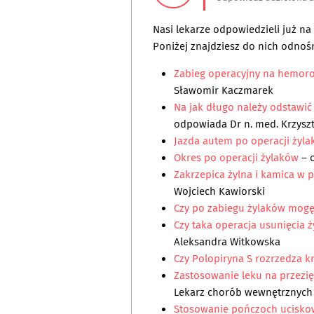
Nasi lekarze odpowiedzieli już n
Poniżej znajdziesz do nich odnośn
Zabieg operacyjny na hemor
Sławomir Kaczmarek
Na jak długo należy odstawi
odpowiada
Dr n. med. Krzysz
Jazda autem po operacji żyl
Okres po operacji żylaków
– 
Zakrzepica żylna i kamica w
Wojciech Kawiorski
Czy po zabiegu żylaków mog
Czy taka operacja usunięcia 
Aleksandra Witkowska
Czy Polopiryna S rozrzedza k
Zastosowanie leku na przezi
Lekarz chorób wewnętrznych
Stosowanie pończoch uciskow