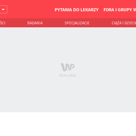
PYTANIA DO LEKARZY
FORA I GRUPY 
J
ŚCI
BADANIA
SPECJALIZACJE
CIĄŻA I DZIEC