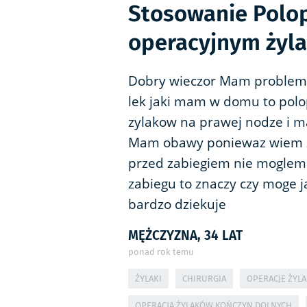
Stosowanie Polop
operacyjnym żyl
Dobry wieczor Mam problem 
lek jaki mam w domu to polo
zylakow na prawej nodze i m
Mam obawy poniewaz wiem ze
przed zabiegiem nie moglem j
zabiegu to znaczy czy moge j
bardzo dziekuje
MĘŻCZYZNA, 34 LAT
ponad rok temu
ŻYLAKI
CHIRURGIA
OPERACJE ŻYL
OPERACJA ŻYLAKÓW KOŃCZYN DOLNYCH