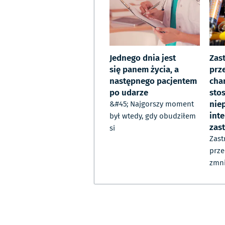
Jednego dnia jest
Zas
się panem życia, a
prz
następnego pacjentem
char
po udarze
sto
nie
&#45; Najgorszy moment
inte
był wtedy, gdy obudziłem
zas
si
Zast
prz
zmni