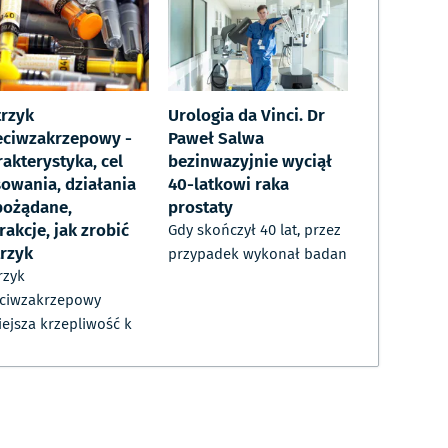
trzyk
Urologia da Vinci. Dr
eciwzakrzepowy -
Paweł Salwa
akterystyka, cel
bezinwazyjnie wyciął
sowania, działania
40-latkowi raka
pożądane,
prostaty
rakcje, jak zrobić
Gdy skończył 40 lat, przez
trzyk
przypadek wykonał badan
rzyk
eciwzakrzepowy
ejsza krzepliwość k