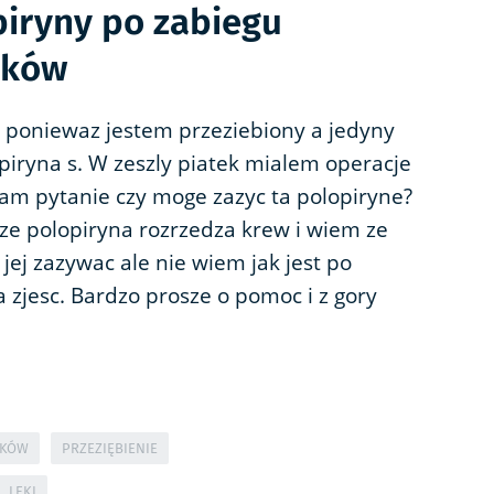
iryny po zabiegu
aków
poniewaz jestem przeziebiony a jedyny
piryna s. W zeszly piatek mialem operacje
am pytanie czy moge zazyc ta polopiryne?
 polopiryna rozrzedza krew i wiem ze
ej zazywac ale nie wiem jak jest po
a zjesc. Bardzo prosze o pomoc i z gory
AKÓW
PRZEZIĘBIENIE
LEKI