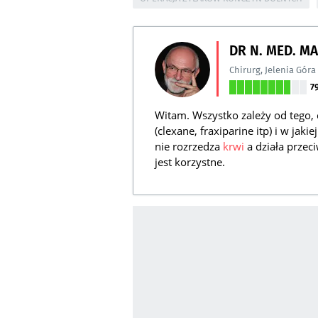
DR N. MED. M
Chirurg
,
Jelenia Góra
7
Witam. Wszystko zależy od tego,
(clexane, fraxiparine itp) i w jaki
nie rozrzedza
krwi
a działa przec
jest korzystne.