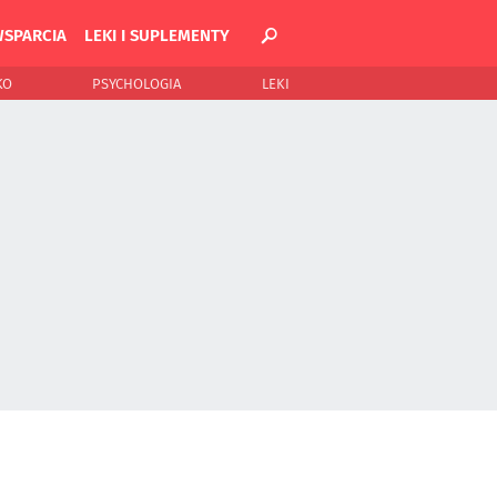
WSPARCIA
LEKI I SUPLEMENTY
KO
PSYCHOLOGIA
LEKI