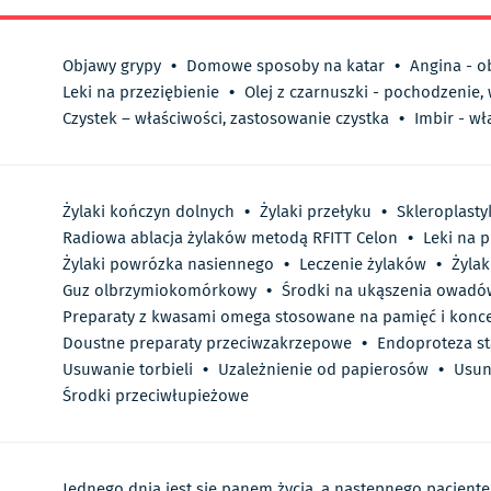
Objawy grypy
•
Domowe sposoby na katar
•
Angina - o
Leki na przeziębienie
•
Olej z czarnuszki - pochodzenie,
Czystek – właściwości, zastosowanie czystka
•
Imbir - wł
Żylaki kończyn dolnych
•
Żylaki przełyku
•
Skleroplasty
Radiowa ablacja żylaków metodą RFITT Celon
•
Leki na p
Żylaki powrózka nasiennego
•
Leczenie żylaków
•
Żylak
Guz olbrzymiokomórkowy
•
Środki na ukąszenia owadó
Preparaty z kwasami omega stosowane na pamięć i konce
Doustne preparaty przeciwzakrzepowe
•
Endoproteza s
Usuwanie torbieli
•
Uzależnienie od papierosów
•
Usun
Środki przeciwłupieżowe
Jednego dnia jest się panem życia, a następnego pacjent