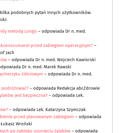
a kilka podobnych pytań innych użytkowników.
iki:
oidy metodą Longo
– odpowiada
Dr n. med.
ć Acenocumarol przed zabiegiem operacyjnym?
–
tof Jach
aków
– odpowiada
Dr n. med. Wojciech Kawiorski
odpowiada
Dr n. med. Marek Rawski
 pęcherzyku żółciowym
– odpowiada
Dr n. med.
ę podróżować?
– odpowiada
Redakcja abcZdrowie
żylaków jest bezpieczna?
– odpowiada
Lek.
rew?
– odpowiada
Lek. Katarzyna Szymczak
ębienie przed planowanym zabiegiem
– odpowiada
 Łukasz Wroński
ych po zabiegu usunięciu żylaków
– odpowiada