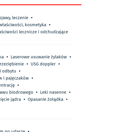
bjawy, leczenie
•
 właściwości, kosmetyka
•
aściwości lecznicze i odchudzające
ka
•
Laserowe usuwanie żylaków
•
rzeziębienie
•
USG doppler
•
i odbytu
•
w i pajęczaków
•
ntrację
•
tawu biodrowego
•
Leki nasenne
•
ięcie jądra
•
Opasanie żołądka
•
em po udarze
•