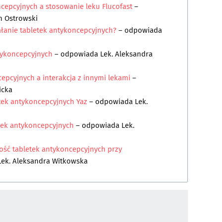
cepcyjnych a stosowanie leku Flucofast
–
n Ostrowski
ałanie tabletek antykoncepcyjnych?
– odpowiada
ntykoncepcyjnych
– odpowiada
Lek. Aleksandra
epcyjnych a interakcja z innymi lekami
–
icka
tek antykoncepcyjnych Yaz
– odpowiada
Lek.
tek antykoncepcyjnych
– odpowiada
Lek.
ość tabletek antykoncepcyjnych przy
Lek. Aleksandra Witkowska