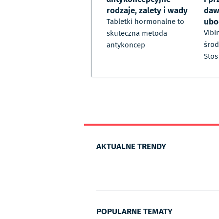
rodzaje, zalety i wady
daw
ubo
Tabletki hormonalne to
Vibi
skuteczna metoda
środ
antykoncep
Stos
AKTUALNE TRENDY
POPULARNE TEMATY