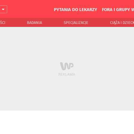
PYTANIA DO LEKARZY
FORA I GRUPY 
J
ŚCI
BADANIA
SPECJALIZACJE
CIĄŻA I DZIEC