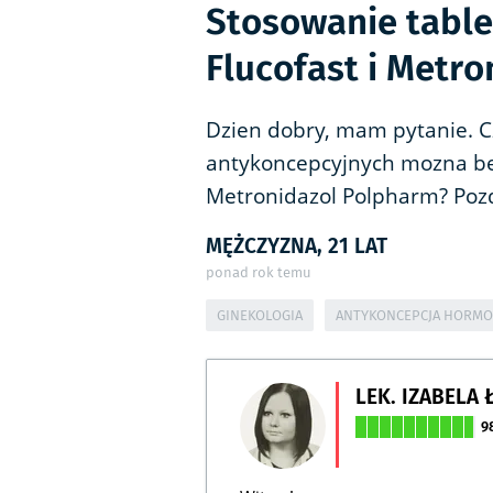
Stosowanie table
Flucofast i Metr
Dzien dobry, mam pytanie. C
antykoncepcyjnych mozna bez
Metronidazol Polpharm? Po
MĘŻCZYZNA, 21 LAT
ponad rok temu
GINEKOLOGIA
ANTYKONCEPCJA HORM
LEK. IZABELA
9