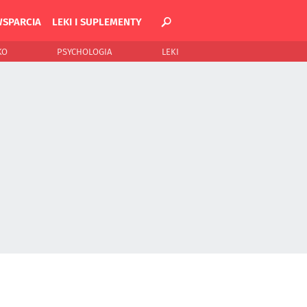
WSPARCIA
LEKI I SUPLEMENTY
KO
PSYCHOLOGIA
LEKI