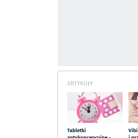
ARTYKUŁY
Tabletki
Vib
antykoncepcyjne -
i p