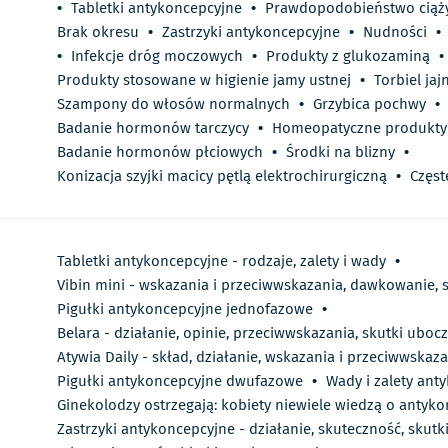
•
Tabletki antykoncepcyjne
•
Prawdopodobieństwo ciąż
Brak okresu
•
Zastrzyki antykoncepcyjne
•
Nudności
•
•
Infekcje dróg moczowych
•
Produkty z glukozaminą
•
Produkty stosowane w higienie jamy ustnej
•
Torbiel jaj
Szampony do włosów normalnych
•
Grzybica pochwy
•
Badanie hormonów tarczycy
•
Homeopatyczne produkty 
Badanie hormonów płciowych
•
Środki na blizny
•
Konizacja szyjki macicy pętlą elektrochirurgiczną
•
Częs
Tabletki antykoncepcyjne - rodzaje, zalety i wady
•
Vibin mini - wskazania i przeciwwskazania, dawkowanie, 
Pigułki antykoncepcyjne jednofazowe
•
Belara - działanie, opinie, przeciwwskazania, skutki uboc
Atywia Daily - skład, działanie, wskazania i przeciwwskaz
Pigułki antykoncepcyjne dwufazowe
•
Wady i zalety ant
Ginekolodzy ostrzegają: kobiety niewiele wiedzą o antyk
Zastrzyki antykoncepcyjne - działanie, skuteczność, skutki