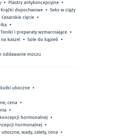
y
•
Plastry antykoncepcyjne
•
Krążki dopochwowe
•
Seks w ciąży
Cesarskie cięcie
•
nika
•
Toniki i preparaty wzmacniające
•
na kaszel
•
Sole do kąpieli
•
te oddawanie moczu
skutki uboczne
•
zne, cena
•
ania
•
ykoncepcji hormonalnej
•
oncepcji hormonalnej
•
 uboczne, wady, zalety, cena
•