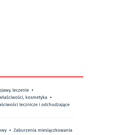
bjawy, leczenie
•
 właściwości, kosmetyka
•
aściwości lecznicze i odchudzające
chwy
•
Zaburzenia miesiączkowania