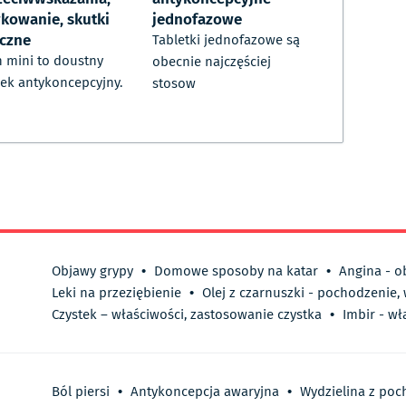
kowanie, skutki
jednofazowe
czne
Tabletki jednofazowe są
n mini to doustny
obecnie najczęściej
ek antykoncepcyjny.
stosow
Objawy grypy
•
Domowe sposoby na katar
•
Angina - o
Leki na przeziębienie
•
Olej z czarnuszki - pochodzenie,
Czystek – właściwości, zastosowanie czystka
•
Imbir - wł
Ból piersi
•
Antykoncepcja awaryjna
•
Wydzielina z po