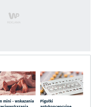
in mini - wskazania
Pigułki
rzeciwwskazania,
antykoncepcyjne