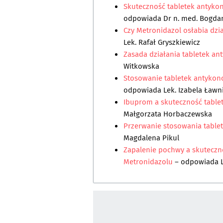
Skuteczność tabletek antykon
odpowiada
Dr n. med. Bogda
Czy Metronidazol osłabia dzi
Lek. Rafał Gryszkiewicz
Zasada działania tabletek a
Witkowska
Stosowanie tabletek antykonc
odpowiada
Lek. Izabela Ławn
Ibuprom a skuteczność table
Małgorzata Horbaczewska
Przerwanie stosowania table
Magdalena Pikul
Zapalenie pochwy a skuteczn
Metronidazolu
– odpowiada