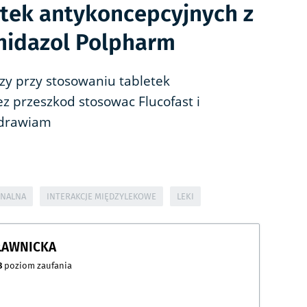
tek antykoncepcyjnych z
onidazol Polpharm
zy przy stosowaniu tabletek
 przeszkod stosowac Flucofast i
zdrawiam
ONALNA
INTERAKCJE MIĘDZYLEKOWE
LEKI
 ŁAWNICKA
8
poziom zaufania