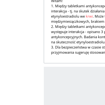
Witam!
1. Między tabletkami antykoncep
interakcja - tj. na skutek działan
etynyloestradiolu we
krwi
. Może
międzymiesiączkowych, brakiem l
2. Między tabletkami antykonce
występuje interakcja - opisano 3
antykoncepcyjnych. Badania kon
na skuteczność etynyloestradiolu
3. Dla bezpieczeństwa w czasie s
przyjmowania sugeruję stosowan