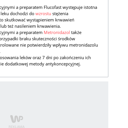
cyjnymi a preparatem Flucofast występuje istotna
ia leku dochodzi do
wzrostu
stężenia
 to skutkować wystąpieniem krwawień
ub też nasileniem krwawienia.
pcyjnymi a preparatem
Metronidazol
także
 przypadki braku skuteczności środków
trolowane nie potwierdziły wpływu metronidazolu
.
tosowania leków oraz 7 dni po zakończeniu ich
ie dodatkowej metody antykoncepcyjnej.