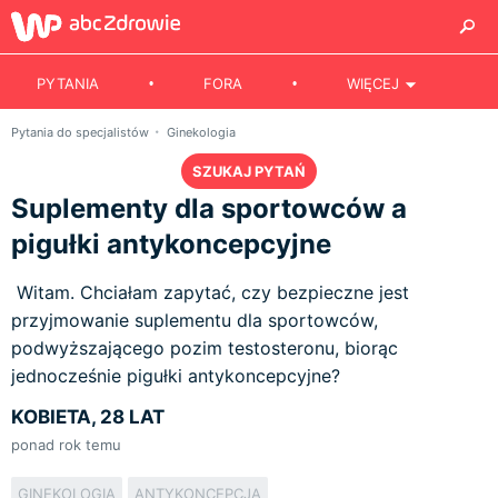
PYTANIA
FORA
WIĘCEJ
Pytania do specjalistów
Ginekologia
SZUKAJ PYTAŃ
Suplementy dla sportowców a
pigułki antykoncepcyjne
Witam. Chciałam zapytać, czy bezpieczne jest
przyjmowanie suplementu dla sportowców,
podwyższającego pozim testosteronu, biorąc
jednocześnie pigułki antykoncepcyjne?
KOBIETA, 28 LAT
ponad rok temu
GINEKOLOGIA
ANTYKONCEPCJA