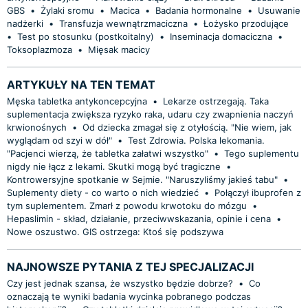
GBS
•
Żylaki sromu
•
Macica
•
Badania hormonalne
•
Usuwanie
nadżerki
•
Transfuzja wewnątrzmaciczna
•
Łożysko przodujące
•
Test po stosunku (postkoitalny)
•
Inseminacja domaciczna
•
Toksoplazmoza
•
Mięsak macicy
ARTYKUŁY NA TEN TEMAT
Męska tabletka antykoncepcyjna
•
Lekarze ostrzegają. Taka
suplementacja zwiększa ryzyko raka, udaru czy zwapnienia naczyń
krwionośnych
•
Od dziecka zmagał się z otyłością. "Nie wiem, jak
wyglądam od szyi w dół"
•
Test Zdrowia. Polska lekomania.
"Pacjenci wierzą, że tabletka załatwi wszystko"
•
Tego suplementu
nigdy nie łącz z lekami. Skutki mogą być tragiczne
•
Kontrowersyjne spotkanie w Sejmie. "Naruszyliśmy jakieś tabu"
•
Suplementy diety - co warto o nich wiedzieć
•
Połączył ibuprofen z
tym suplementem. Zmarł z powodu krwotoku do mózgu
•
Hepaslimin - skład, działanie, przeciwwskazania, opinie i cena
•
Nowe oszustwo. GIS ostrzega: Ktoś się podszywa
NAJNOWSZE PYTANIA Z TEJ SPECJALIZACJI
Czy jest jednak szansa, że wszystko będzie dobrze?
•
Co
oznaczają te wyniki badania wycinka pobranego podczas