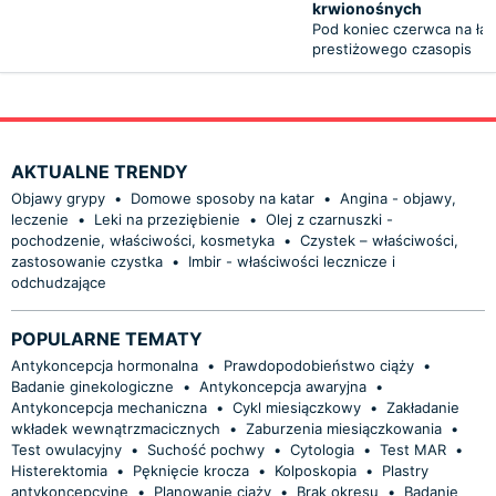
krwionośnych
Pod koniec czerwca na ła
prestiżowego czasopis
AKTUALNE TRENDY
Objawy grypy
•
Domowe sposoby na katar
•
Angina - objawy,
leczenie
•
Leki na przeziębienie
•
Olej z czarnuszki -
pochodzenie, właściwości, kosmetyka
•
Czystek – właściwości,
zastosowanie czystka
•
Imbir - właściwości lecznicze i
odchudzające
POPULARNE TEMATY
Antykoncepcja hormonalna
•
Prawdopodobieństwo ciąży
•
Badanie ginekologiczne
•
Antykoncepcja awaryjna
•
Antykoncepcja mechaniczna
•
Cykl miesiączkowy
•
Zakładanie
wkładek wewnątrzmacicznych
•
Zaburzenia miesiączkowania
•
Test owulacyjny
•
Suchość pochwy
•
Cytologia
•
Test MAR
•
Histerektomia
•
Pęknięcie krocza
•
Kolposkopia
•
Plastry
antykoncepcyjne
•
Planowanie ciąży
•
Brak okresu
•
Badanie