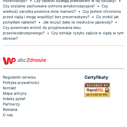
histeroskopii?
•
Czy tabletki działają prawidłowo w tej sytuacji?
•
Czy zostanie zachowana ochrona antykoncepcyjna?
•
Czy
wielkość zarodka powinna mnie martwić?
•
Czy jestem chroniona
przed ciążą i mogę współżyć bez prezerwatywy?
•
Co zrobić jak
pomyliłam tabletki?
•
Jak leczyć dalej te niedrożne jajowody?
•
Czy powinnam wrócić do przyjmowania leku
przeciwzakrzepowego?
•
Czy istnieje ryzyko zajścia w ciążę w tym
okresie?
Certyfikaty
Regulamin serwisu
Polityka prywatności
Kontakt
Mapa witryny
Indeks pytań
Partnerzy
Reklama
O nas