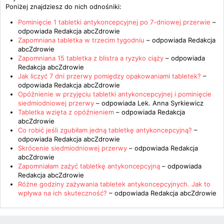
Poniżej znajdziesz do nich odnośniki:
Pominięcie 1 tabletki antykoncepcyjnej po 7-dniowej przerwie
–
odpowiada
Redakcja abcZdrowie
Zapomniana tabletka w trzecim tygodniu
– odpowiada
Redakcja
abcZdrowie
Zapomniana 15 tabletka z blistra a ryzyko ciąży
– odpowiada
Redakcja abcZdrowie
Jak liczyć 7 dni przerwy pomiędzy opakowaniami tabletek?
–
odpowiada
Redakcja abcZdrowie
Opóźnienie w przyjęciu tabletki antykoncepcyjnej i pominięcie
siedmiodniowej przerwy
– odpowiada
Lek. Anna Syrkiewicz
Tabletka wzięta z opóźnieniem
– odpowiada
Redakcja
abcZdrowie
Co robić jeśli zgubiłam jedną tabletkę antykoncepcyjną?
–
odpowiada
Redakcja abcZdrowie
Skrócenie siedmiodniowej przerwy
– odpowiada
Redakcja
abcZdrowie
Zapomniałam zażyć tabletkę antykoncepcyjną
– odpowiada
Redakcja abcZdrowie
Różne godziny zażywania tabletek antykoncepcyjnych. Jak to
wpływa na ich skuteczność?
– odpowiada
Redakcja abcZdrowie