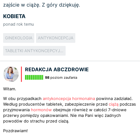
zajście w ciążę. Z góry dziękuję.
KOBIETA
ponad rok temu
GINEKOLOGIA
ANTYKONCEPCJA
TABLETKI ANTYKONCEPCYJNE
REDAKCJA ABCZDROWIE
98
poziom zaufania
Witam.
W obu przypadkach
antykoncepcja hormonalna
powinna zadziałać.
Według producentów tabletek, zabezpieczenie przed
ciążą
podczas
przyjmowania
hormonów
obejmuje również w całości 7-dniowe
przerwy pomiędzy opakowaniami. Nie ma Pani więc żadnych
powodów do strachu przed ciażą.
Pozdrawiam!