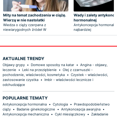
Mity na temat zachodzenia w ciążę.
Wady i zalety antykonce
Wierzą w nie nastolatki
hormonalnej
Wiedza o ciąży czerpana z
Antykoncepcja hormonalna 
niewiarygodnych źródeł W
najbardziej
AKTUALNE TRENDY
Objawy grypy
•
Domowe sposoby na katar
•
Angina - objawy,
leczenie
•
Leki na przeziębienie
•
Olej z czarnuszki -
pochodzenie, właściwości, kosmetyka
•
Czystek – właściwości,
zastosowanie czystka
•
Imbir - właściwości lecznicze i
odchudzające
POPULARNE TEMATY
Antykoncepcja hormonalna
•
Cytologia
•
Prawdopodobieństwo
ciąży
•
Badanie ginekologiczne
•
Antykoncepcja awaryjna
•
Antykoncepcja mechaniczna
•
Cykl miesiączkowy
•
Zakładanie