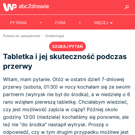
PYTANIA
FORA
WIĘCEJ
Pytania do specjalistów
Ginekologia
SZUKAJ PYTAŃ
Tabletka i jej skuteczność podczas
przerwy
Witam, mam pytanie. Otóż w ostatni dzień 7-dniowej
przerwy (sobota, 01:30) w nocy kochałam się ze swoim
partnerm (wytrysk nie był do środka), a w niedzielę o 6
rano wzięłam pierwszą tabletkę. Chciałabym wiedzieć,
czy jest możliwość zajścia w ciążę? Później około
godziny 13:00 (niedziela) kochaliśmy się ponownie, ale
też nie "do środka" nastapił wytrysk. Proszę o
odpowiedź, czy w tym drugim przypadku możliwe jest