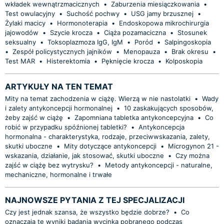
wkładek wewnątrzmacicznych
•
Zaburzenia miesiączkowania
•
Test owulacyjny
•
Suchość pochwy
•
USG jamy brzusznej
•
Żylaki macicy
•
Hormonoterapia
•
Endoskopowa mikrochirurgia
jajowodów
•
Szycie krocza
•
Ciąża pozamaciczna
•
Stosunek
seksualny
•
Toksoplazmoza IgG, IgM
•
Poród
•
Salpingoskopia
•
Zespół policystycznych jajników
•
Menopauza
•
Brak okresu
•
Test MAR
•
Histerektomia
•
Pęknięcie krocza
•
Kolposkopia
ARTYKUŁY NA TEN TEMAT
Mity na temat zachodzenia w ciążę. Wierzą w nie nastolatki
•
Wady
i zalety antykoncepcji hormonalnej
•
10 zaskakujących sposobów,
żeby zajść w ciążę
•
Zapomniana tabletka antykoncepcyjna
•
Co
robić w przypadku spóźnionej tabletki?
•
Antykoncepcja
hormonalna - charakterystyka, rodzaje, przeciwwskazania, zalety,
skutki uboczne
•
Mity dotyczące antykoncepcji
•
Microgynon 21 -
wskazania, działanie, jak stosować, skutki uboczne
•
Czy można
zajść w ciążę bez wytrysku?
•
Metody antykoncepcji - naturalne,
mechaniczne, hormonalne i trwałe
NAJNOWSZE PYTANIA Z TEJ SPECJALIZACJI
Czy jest jednak szansa, że wszystko będzie dobrze?
•
Co
oznaczają te wyniki badania wycinka pobranego podczas