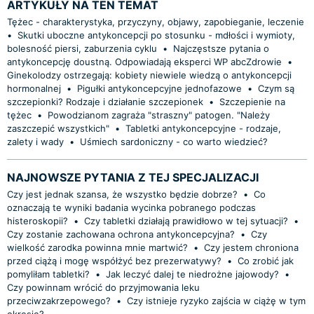
ARTYKUŁY NA TEN TEMAT
Tężec - charakterystyka, przyczyny, objawy, zapobieganie, leczenie
•
Skutki uboczne antykoncepcji po stosunku - mdłości i wymioty,
bolesność piersi, zaburzenia cyklu
•
Najczęstsze pytania o
antykoncepcję doustną. Odpowiadają eksperci WP abcZdrowie
•
Ginekolodzy ostrzegają: kobiety niewiele wiedzą o antykoncepcji
hormonalnej
•
Pigułki antykoncepcyjne jednofazowe
•
Czym są
szczepionki? Rodzaje i działanie szczepionek
•
Szczepienie na
tężec
•
Powodzianom zagraża "straszny" patogen. "Należy
zaszczepić wszystkich"
•
Tabletki antykoncepcyjne - rodzaje,
zalety i wady
•
Uśmiech sardoniczny - co warto wiedzieć?
NAJNOWSZE PYTANIA Z TEJ SPECJALIZACJI
Czy jest jednak szansa, że wszystko będzie dobrze?
•
Co
oznaczają te wyniki badania wycinka pobranego podczas
histeroskopii?
•
Czy tabletki działają prawidłowo w tej sytuacji?
•
Czy zostanie zachowana ochrona antykoncepcyjna?
•
Czy
wielkość zarodka powinna mnie martwić?
•
Czy jestem chroniona
przed ciążą i mogę współżyć bez prezerwatywy?
•
Co zrobić jak
pomyliłam tabletki?
•
Jak leczyć dalej te niedrożne jajowody?
•
Czy powinnam wrócić do przyjmowania leku
przeciwzakrzepowego?
•
Czy istnieje ryzyko zajścia w ciążę w tym
okresie?