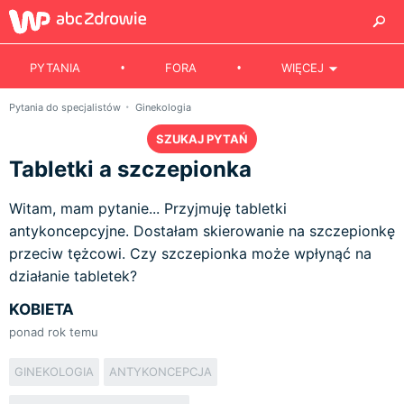
PYTANIA
FORA
WIĘCEJ
Pytania do specjalistów
Ginekologia
SZUKAJ PYTAŃ
Tabletki a szczepionka
Witam, mam pytanie... Przyjmuję tabletki
antykoncepcyjne. Dostałam skierowanie na szczepionkę
przeciw tężcowi. Czy szczepionka może wpłynąć na
działanie tabletek?
KOBIETA
ponad rok temu
GINEKOLOGIA
ANTYKONCEPCJA