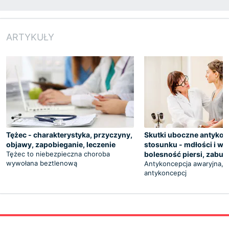
ARTYKUŁY
Tężec - charakterystyka, przyczyny,
Skutki uboczne antykon
objawy, zapobieganie, leczenie
stosunku - mdłości i wy
Tężec to niebezpieczna choroba
bolesność piersi, zabur
wywołana beztlenową
Antykoncepcja awaryjna, cz
antykoncepcj