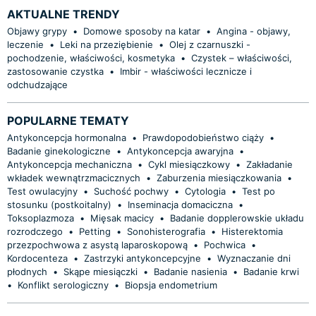
AKTUALNE TRENDY
Objawy grypy
•
Domowe sposoby na katar
•
Angina - objawy,
leczenie
•
Leki na przeziębienie
•
Olej z czarnuszki -
pochodzenie, właściwości, kosmetyka
•
Czystek – właściwości,
zastosowanie czystka
•
Imbir - właściwości lecznicze i
odchudzające
POPULARNE TEMATY
Antykoncepcja hormonalna
•
Prawdopodobieństwo ciąży
•
Badanie ginekologiczne
•
Antykoncepcja awaryjna
•
Antykoncepcja mechaniczna
•
Cykl miesiączkowy
•
Zakładanie
wkładek wewnątrzmacicznych
•
Zaburzenia miesiączkowania
•
Test owulacyjny
•
Suchość pochwy
•
Cytologia
•
Test po
stosunku (postkoitalny)
•
Inseminacja domaciczna
•
Toksoplazmoza
•
Mięsak macicy
•
Badanie dopplerowskie układu
rozrodczego
•
Petting
•
Sonohisterografia
•
Histerektomia
przezpochwowa z asystą laparoskopową
•
Pochwica
•
Kordocenteza
•
Zastrzyki antykoncepcyjne
•
Wyznaczanie dni
płodnych
•
Skąpe miesiączki
•
Badanie nasienia
•
Badanie krwi
•
Konflikt serologiczny
•
Biopsja endometrium