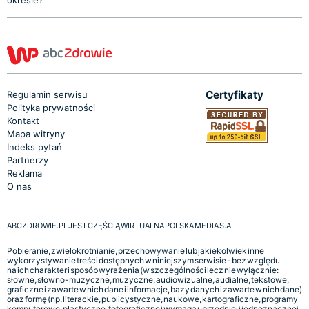
Certyfikaty
Regulamin serwisu
Polityka prywatności
Kontakt
Mapa witryny
Indeks pytań
Partnerzy
Reklama
O nas
ABCZDROWIE.PL JEST CZĘŚCIĄ WIRTUALNA POLSKA MEDIA S.A.
Pobieranie, zwielokrotnianie, przechowywanie lub jakiekolwiek inne
wykorzystywanie treści dostępnych w niniejszym serwisie - bez względu
na ich charakter i sposób wyrażenia (w szczególności lecz nie wyłącznie:
słowne, słowno-muzyczne, muzyczne, audiowizualne, audialne, tekstowe,
graficzne i zawarte w nich dane i informacje, bazy danych i zawarte w nich dane)
oraz formę (np. literackie, publicystyczne, naukowe, kartograficzne, programy
komputerowe, plastyczne, fotograficzne) wymaga uprzedniej i jednoznacznej