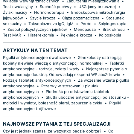
wkładek wewnątrzmacicznych
•
Zaburzenia miesiączkowania
•
Test owulacyjny
•
Suchość pochwy
•
USG jamy brzusznej
•
Żylaki macicy
•
Hormonoterapia
•
Endoskopowa mikrochirurgia
jajowodów
•
Szycie krocza
•
Ciąża pozamaciczna
•
Stosunek
seksualny
•
Toksoplazmoza IgG, IgM
•
Poród
•
Salpingoskopia
•
Zespół policystycznych jajników
•
Menopauza
•
Brak okresu
•
Test MAR
•
Histerektomia
•
Pęknięcie krocza
•
Kolposkopia
ARTYKUŁY NA TEN TEMAT
Pigułki antykoncepcyjne dwufazowe
•
Ginekolodzy ostrzegają:
kobiety niewiele wiedzą o antykoncepcji hormonalnej
•
Tabletki
antykoncepcyjne - rodzaje, zalety i wady
•
Najczęstsze pytania o
antykoncepcję doustną. Odpowiadają eksperci WP abcZdrowie
•
Rodzaje tabletek antykoncepcyjnych
•
Za wcześnie wzięta pigułka
antykoncepcyjna
•
Przerwy w stosowaniu pigułek
antykoncepcyjnych
•
Płodność po odstawieniu tabletek
antykoncepcyjnych
•
Skutki uboczne antykoncepcji po stosunku -
mdłości i wymioty, bolesność piersi, zaburzenia cyklu
•
Pigułki
antykoncepcyjne trójfazowe
NAJNOWSZE PYTANIA Z TEJ SPECJALIZACJI
Czy jest jednak szansa, że wszystko będzie dobrze?
•
Co