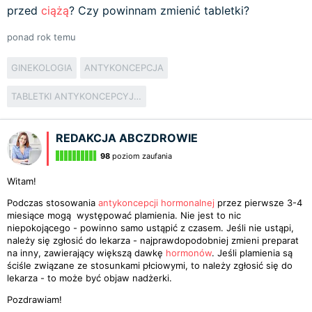
przed
ciążą
? Czy powinnam zmienić tabletki?
ponad rok temu
GINEKOLOGIA
ANTYKONCEPCJA
TABLETKI ANTYKONCEPCYJNE
REDAKCJA ABCZDROWIE
98
poziom zaufania
Witam!
Podczas stosowania
antykoncepcji hormonalnej
przez pierwsze 3-4
miesiące mogą występować plamienia. Nie jest to nic
niepokojącego - powinno samo ustąpić z czasem. Jeśli nie ustąpi,
należy się zgłosić do lekarza - najprawdopodobniej zmieni preparat
na inny, zawierający większą dawkę
hormonów
. Jeśli plamienia są
ściśle związane ze stosunkami płciowymi, to należy zgłosić się do
lekarza - to może być objaw nadżerki.
Pozdrawiam!