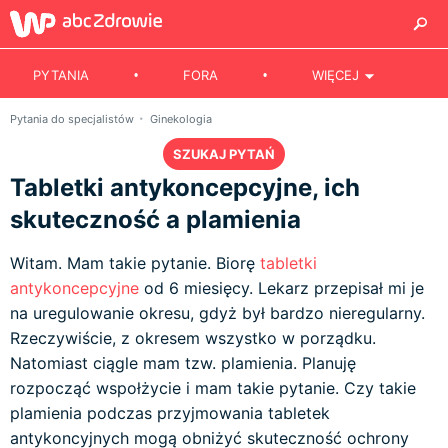
PYTANIA
FORA
WIĘCEJ
Pytania do specjalistów
Ginekologia
SZUKAJ PYTAŃ
Tabletki antykoncepcyjne, ich
skuteczność a plamienia
Witam. Mam takie pytanie. Biorę
tabletki
antykoncepcyjne
od 6 miesięcy. Lekarz przepisał mi je
na uregulowanie okresu, gdyż był bardzo nieregularny.
Rzeczywiście, z okresem wszystko w porządku.
Natomiast ciągle mam tzw. plamienia. Planuję
rozpocząć wspołżycie i mam takie pytanie. Czy takie
plamienia podczas przyjmowania tabletek
antykoncyjnych mogą obniżyć skuteczność ochrony