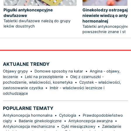
Pigułki antykoncepcyjne
Ginekolodzy ostrzegają:
dwufazowe
niewiele wiedzą o antyk
Tabletki dwufazowe należą do grupy
hormonalnej
leków doustnych
Tabletki antykoncepcyjne 
powszechnie znane i st
AKTUALNE TRENDY
Objawy grypy
•
Domowe sposoby na katar
•
Angina - objawy,
leczenie
•
Leki na przeziębienie
•
Olej z czarnuszki -
pochodzenie, właściwości, kosmetyka
•
Czystek – właściwości,
zastosowanie czystka
•
Imbir - właściwości lecznicze i
odchudzające
POPULARNE TEMATY
Antykoncepcja hormonalna
•
Cytologia
•
Prawdopodobieństwo
ciąży
•
Badanie ginekologiczne
•
Antykoncepcja awaryjna
•
Antykoncepcja mechaniczna
•
Cykl miesiączkowy
•
Zakładanie