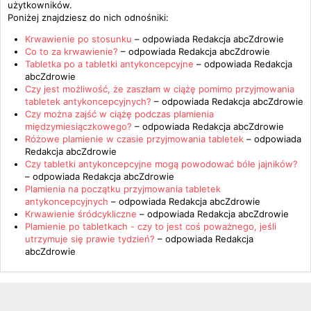
użytkowników.
Poniżej znajdziesz do nich odnośniki:
Krwawienie po stosunku
– odpowiada
Redakcja abcZdrowie
Co to za krwawienie?
– odpowiada
Redakcja abcZdrowie
Tabletka po a tabletki antykoncepcyjne
– odpowiada
Redakcja
abcZdrowie
Czy jest możliwość, że zaszłam w ciążę pomimo przyjmowania
tabletek antykoncepcyjnych?
– odpowiada
Redakcja abcZdrowie
Czy można zajść w ciążę podczas plamienia
międzymiesiączkowego?
– odpowiada
Redakcja abcZdrowie
Różowe plamienie w czasie przyjmowania tabletek
– odpowiada
Redakcja abcZdrowie
Czy tabletki antykoncepcyjne mogą powodować bóle jajników?
– odpowiada
Redakcja abcZdrowie
Plamienia na początku przyjmowania tabletek
antykoncepcyjnych
– odpowiada
Redakcja abcZdrowie
Krwawienie śródcykliczne
– odpowiada
Redakcja abcZdrowie
Plamienie po tabletkach - czy to jest coś poważnego, jeśli
utrzymuje się prawie tydzień?
– odpowiada
Redakcja
abcZdrowie