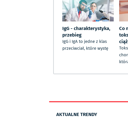
IgG - charakterystyka,
Co 
przebieg
tok
cią
IgG i IgA to jedne z klas
Toks
przeciwciał, które wystę
chor
któr
AKTUALNE TRENDY