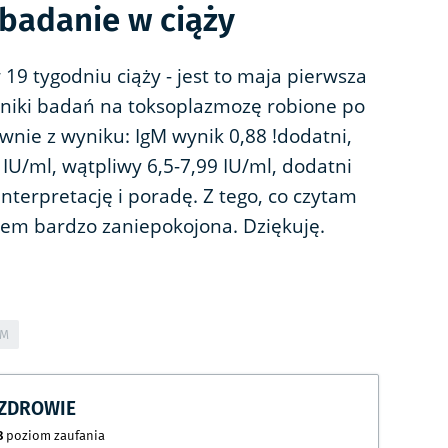
badanie w ciąży
19 tygodniu ciąży - jest to maja pierwsza
niki badań na toksoplazmozę robione po
wnie z wyniku: IgM wynik 0,88 !dodatni,
IU/ml, wątpliwy 6,5-7,99 IU/ml, dodatni
interpretację i poradę. Z tego, co czytam
stem bardzo zaniepokojona. Dziękuję.
GM
CZDROWIE
8
poziom zaufania