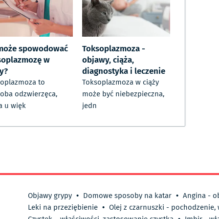
może spowodować
Toksoplazmoza -
soplazmozę w
objawy, ciąża,
ży?
diagnostyka i leczenie
oplazmoza to
Toksoplazmoza w ciąży
oba odzwierzęca,
może być niebezpieczna,
a u więk
jedn
Objawy grypy
•
Domowe sposoby na katar
•
Angina - o
Leki na przeziębienie
•
Olej z czarnuszki - pochodzenie,