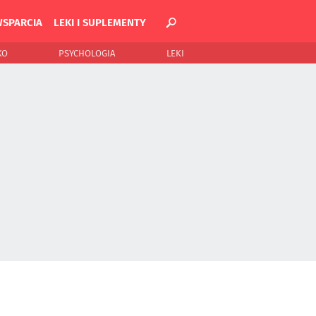
WSPARCIA
LEKI I SUPLEMENTY
KO
PSYCHOLOGIA
LEKI