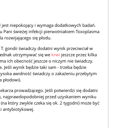
ał jest niepokojący i wymaga dodatkowych badań.
u Pani świeżej infekcji pierwotniakiem Toxoplasma
la rozwijającego się płodu.
T. gondii świadczy dodatni wynik przeciwciał w
ą jednak utrzymywać się we
krwi
jeszcze przez kilka
ama ich obecność jeszcze o niczym nie świadczy.
Jeśli wynik będzie taki sam - trzeba będzie
wysoka awidność świadczy o zakażeniu przebytym
a płodowi).
lekarza prowadzącego. Jeśli potwierdzi się dodatni
, najprawdopodobniej przed uzyskaniem wyniku
(na który zwykle czeka się ok. 2 tygodni) może być
ki antybiotykowej.