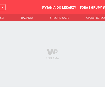
PYTANIA DO LEKARZY
FORA I GRUPY 
J
ŚCI
BADANIA
SPECJALIZACJE
CIĄŻA I DZIEC