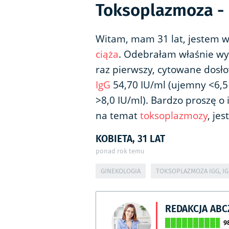
Toksoplazmoza - 
Witam, mam 31 lat, jestem w 
ciąża
. Odebrałam właśnie wy
raz pierwszy, cytowane dosło
IgG
54,70 IU/ml (ujemny <6,5 
>8,0 IU/ml). Bardzo proszę o 
na temat
toksoplazmozy
, je
KOBIETA, 31 LAT
ponad rok temu
GINEKOLOGIA
TOKSOPLAZMOZA IGG, I
REDAKCJA AB
9