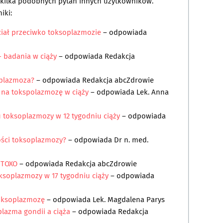
a kilka podobnych pytań innych użytkowników.
iki:
ciał przeciwko toksoplazmozie
– odpowiada
 badania w ciąży
– odpowiada
Redakcja
oplazmoza?
– odpowiada
Redakcja abcZdrowie
 na tokspolazmozę w ciąży
– odpowiada
Lek. Anna
u toksoplazmozy w 12 tygodniu ciąży
– odpowiada
ości toksoplazmozy?
– odpowiada
Dr n. med.
 TOXO
– odpowiada
Redakcja abcZdrowie
ksoplazmozy w 17 tygodniu ciąży
– odpowiada
toksoplazmozę
– odpowiada
Lek. Magdalena Parys
lazma gondii a ciąża
– odpowiada
Redakcja