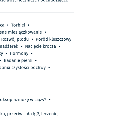
aściwości lecznicze i odchudzające
ąca
•
Torbiel
•
sne miesiączkowanie
•
Rozwój płodu
•
Poród kleszczowy
 nadżerek
•
Nacięcie krocza
•
cy
•
Hormony
•
•
Badanie piersi
•
opnia czystości pochwy
•
oksoplazmozę w ciąży?
•
a, przeciwciała IgG, leczenie,