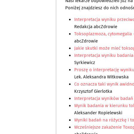
Nasi lekarze odpowiedzieli już n
Poniżej znajdziesz do nich odnośn
Interpretacja wyniku przeciw
Redakcja abcZdrowie
Toksoplazmoza, cytomegalia -
abcZdrowie
Jakie skutki może mieć toks
Interpretacja wyniku badania
Syrkiewicz
Proszę o interpretację wynik
Lek. Aleksandra Witkowska
Co oznacza taki wynik awidn
Krzysztof Gierlotka
Interpretacja wyników badań
Wynik badania w kierunku to
Aleksander Ropielewski
Wyniki badań na różyczkę i 
Wcześniejsze zakażenie Toxop