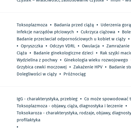
Czystek – właściwości, zastosowanie czystka
•
Imbir - wł
Toksoplazmoza
•
Badania przed ciążą
•
Uderzenia gor
Infekcje narządów płciowych
•
Cukrzyca ciążowa
•
Bole
Badanie przeciwciał odpornościowych u kobiet w ciąży
•
•
Opryszczka
•
Odczyn VDRL
•
Owulacja
•
Zamrażanie
Ciąża
•
Badanie ginekologiczne dzieci
•
Rak szyjki maci
Wydzielina z pochwy
•
Ginekologia wieku rozwojowego
Grzybica cewki moczowej
•
Zakażenie HPV
•
Badanie st
Dolegliwości w ciąży
•
Próżnociąg
IgG - charakterystyka, przebieg
•
Co może spowodować t
Toksoplazmoza - objawy, ciąża, diagnostyka i leczenie
•
Toksokaroza - charakterystyka, rodzaje, objawy, diagnostyk
profilaktyka
•