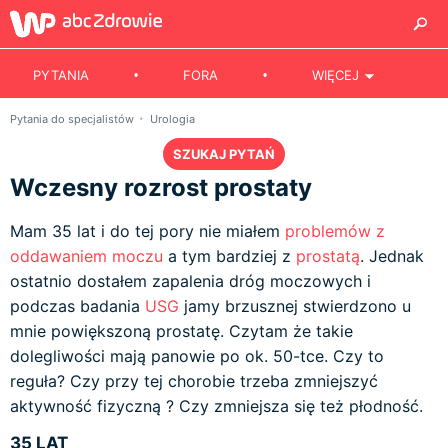
PYTANIA
FORA
WIĘCEJ
Pytania do specjalistów
Urologia
SZUKAJ PYTAŃ
Wczesny rozrost prostaty
Mam 35 lat i do tej pory nie miałem
problemów z
oddawaniem moczu
a tym bardziej z
prostatą
. Jednak
ostatnio dostałem zapalenia dróg moczowych i
podczas badania
USG
jamy brzusznej stwierdzono u
mnie powiększoną prostatę. Czytam że takie
dolegliwości mają panowie po ok. 50-tce. Czy to
reguła? Czy przy tej chorobie trzeba zmniejszyć
aktywność fizyczną ? Czy zmniejsza się też płodność.
35 LAT