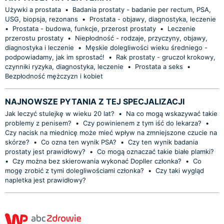
Używki a prostata
•
Badania prostaty - badanie per rectum, PSA,
USG, biopsja, rezonans
•
Prostata - objawy, diagnostyka, leczenie
•
Prostata - budowa, funkcje, przerost prostaty
•
Leczenie
przerostu prostaty
•
Niepłodność - rodzaje, przyczyny, objawy,
diagnostyka i leczenie
•
Męskie dolegliwości wieku średniego -
podpowiadamy, jak im sprostać!
•
Rak prostaty - gruczoł krokowy,
czynniki ryzyka, diagnostyka, leczenie
•
Prostata a seks
•
Bezpłodność mężczyzn i kobiet
NAJNOWSZE PYTANIA Z TEJ SPECJALIZACJI
Jak leczyć stulejkę w wieku 20 lat?
•
Na co mogą wskazywać takie
problemy z penisem?
•
Czy powinienem z tym iść do lekarza?
•
Czy nacisk na miednicę może mieć wpływ na zmniejszone czucie na
skórze?
•
Co ozna ten wynik PSA?
•
Czy ten wynik badania
prostaty jest prawidłowy?
•
Co mogą oznaczać takie białe plamki?
•
Czy można bez skierowania wykonać Dopller członka?
•
Co
mogę zrobić z tymi dolegliwościami członka?
•
Czy taki wygląd
napletka jest prawidłowy?