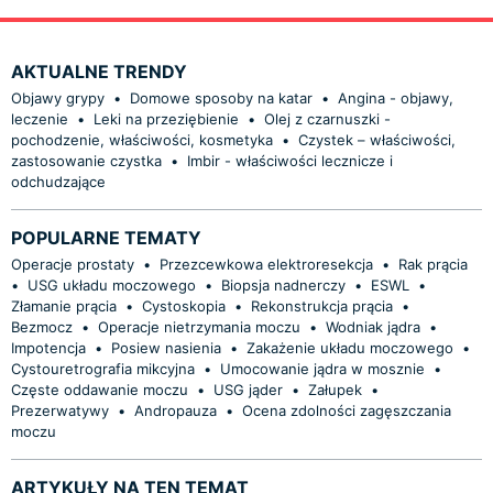
AKTUALNE TRENDY
Objawy grypy
•
Domowe sposoby na katar
•
Angina - objawy,
leczenie
•
Leki na przeziębienie
•
Olej z czarnuszki -
pochodzenie, właściwości, kosmetyka
•
Czystek – właściwości,
zastosowanie czystka
•
Imbir - właściwości lecznicze i
odchudzające
POPULARNE TEMATY
Operacje prostaty
•
Przezcewkowa elektroresekcja
•
Rak prącia
•
USG układu moczowego
•
Biopsja nadnerczy
•
ESWL
•
Złamanie prącia
•
Cystoskopia
•
Rekonstrukcja prącia
•
Bezmocz
•
Operacje nietrzymania moczu
•
Wodniak jądra
•
Impotencja
•
Posiew nasienia
•
Zakażenie układu moczowego
•
Cystouretrografia mikcyjna
•
Umocowanie jądra w mosznie
•
Częste oddawanie moczu
•
USG jąder
•
Załupek
•
Prezerwatywy
•
Andropauza
•
Ocena zdolności zagęszczania
moczu
ARTYKUŁY NA TEN TEMAT