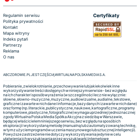
Certyfikaty
Regulamin serwisu
Polityka prywatności
Kontakt
Mapa witryny
Indeks pytań
Partnerzy
Reklama
O nas
ABCZDROWIE.PL JEST CZĘŚCIĄ WIRTUALNA POLSKA MEDIA S.A.
Pobieranie, zwielokrotnianie, przechowywanie lub jakiekolwiek inne
wykorzystywanie treści dostępnych w niniejszym serwisie - bez względu
na ich charakter i sposób wyrażenia (w szczególności lecz nie wyłącznie:
słowne, słowno-muzyczne, muzyczne, audiowizualne, audialne, tekstowe,
graficzne i zawarte w nich dane i informacje, bazy danych i zawarte w nich dane)
oraz formę (np. literackie, publicystyczne, naukowe, kartograficzne, programy
komputerowe, plastyczne, fotograficzne) wymaga uprzedniej i jednoznacznej
zgody Wirtualna Polska Media Spółka Akcyjna z siedzibą w Warszawie,
będącej właścicielem niniejszego serwisu, bez względu na sposób ich
eksploracji i wykorzystaną metodę (manualną lub zautomatyzowaną technikę,
w tym z użyciem programów uczenia maszynowego lub sztucznej inteligencji).
Powyższe zastrzeżenie nie dotyczy wykorzystywania jedynie w celu
ułatwienia ich wyszukiwania przez wyszukiwarki internetowe