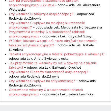
Leki na przeziębienie a skuteczność tabletek
antykoncepcyjnych u 27-latki
– odpowiada
Lek. Aleksandra
Witkowska
Czy witamina C zaburzyła antykoncepcję?
– odpowiada
Redakcja abcZdrowie
Czy witamina C wpływa na mniejszą skuteczność
antykoncepcji?
– odpowiada
Lek. Małgorzata Horbaczewska
Przyjmowania witaminy C a skuteczność tabletek
antykoncepcyjnych
– odpowiada
Lek. Krzysztof Szmyt
W jakich ilościach witamina C może obniżyć skuteczność
tabletek antykoncepcyjnych?
– odpowiada
Lek. Izabela
Ławnicka
Tabletki antykoncepcyjne a tabletki pobudzające z witaminą C
–
odpowiada
Lek. Aneta Zwierzchowska
Jak przyjmować te witaminy by nie wpływały na działanie
tabletek?
– odpowiada
Lek. Bartłomiej Grochot
Czy witamina C obniża skuteczność antykoncepcji?
–
odpowiada
Redakcja abcZdrowie
Czy witamina C wpływa na antykoncepcję?
– odpowiada
Redakcja abcZdrowie
Odstawienie witaminy C a skuteczność tabletek
antykoncepcyjnych
– odpowiada
Lek. Izabela Ławnicka