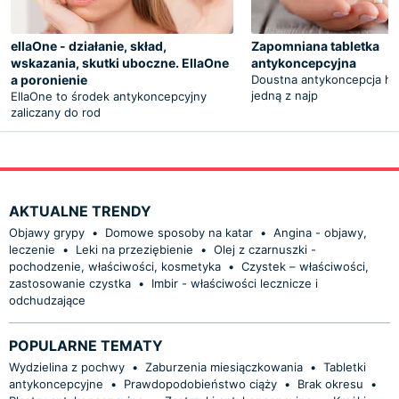
ellaOne - działanie, skład,
Zapomniana tabletka
wskazania, skutki uboczne. EllaOne
antykoncepcyjna
a poronienie
Doustna antykoncepcja ho
jedną z najp
EllaOne to środek antykoncepcyjny
zaliczany do rod
AKTUALNE TRENDY
Objawy grypy
•
Domowe sposoby na katar
•
Angina - objawy,
leczenie
•
Leki na przeziębienie
•
Olej z czarnuszki -
pochodzenie, właściwości, kosmetyka
•
Czystek – właściwości,
zastosowanie czystka
•
Imbir - właściwości lecznicze i
odchudzające
POPULARNE TEMATY
Wydzielina z pochwy
•
Zaburzenia miesiączkowania
•
Tabletki
antykoncepcyjne
•
Prawdopodobieństwo ciąży
•
Brak okresu
•