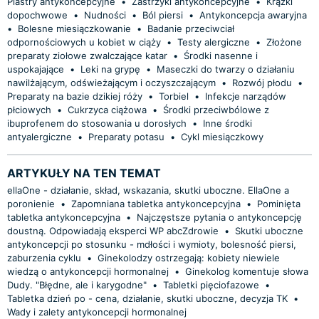
Plastry antykoncepcyjne
•
Zastrzyki antykoncepcyjne
•
Krążki
dopochwowe
•
Nudności
•
Ból piersi
•
Antykoncepcja awaryjna
•
Bolesne miesiączkowanie
•
Badanie przeciwciał
odpornościowych u kobiet w ciąży
•
Testy alergiczne
•
Złożone
preparaty ziołowe zwalczające katar
•
Środki nasenne i
uspokajające
•
Leki na grypę
•
Maseczki do twarzy o działaniu
nawilżającym, odświeżającym i oczyszczającym
•
Rozwój płodu
•
Preparaty na bazie dzikiej róży
•
Torbiel
•
Infekcje narządów
płciowych
•
Cukrzyca ciążowa
•
Środki przeciwbólowe z
ibuprofenem do stosowania u dorosłych
•
Inne środki
antyalergiczne
•
Preparaty potasu
•
Cykl miesiączkowy
ARTYKUŁY NA TEN TEMAT
ellaOne - działanie, skład, wskazania, skutki uboczne. EllaOne a
poronienie
•
Zapomniana tabletka antykoncepcyjna
•
Pominięta
tabletka antykoncepcyjna
•
Najczęstsze pytania o antykoncepcję
doustną. Odpowiadają eksperci WP abcZdrowie
•
Skutki uboczne
antykoncepcji po stosunku - mdłości i wymioty, bolesność piersi,
zaburzenia cyklu
•
Ginekolodzy ostrzegają: kobiety niewiele
wiedzą o antykoncepcji hormonalnej
•
Ginekolog komentuje słowa
Dudy. "Błędne, ale i karygodne"
•
Tabletki pięciofazowe
•
Tabletka dzień po - cena, działanie, skutki uboczne, decyzja TK
•
Wady i zalety antykoncepcji hormonalnej