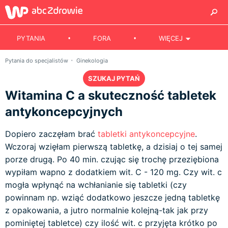
PYTANIA
FORA
WIĘCEJ
Pytania do specjalistów
Ginekologia
SZUKAJ PYTAŃ
Witamina C a skuteczność tabletek
antykoncepcyjnych
Dopiero zaczęłam brać
tabletki antykoncepcyjne
.
Wczoraj wzięłam pierwszą tabletkę, a dzisiaj o tej samej
porze drugą. Po 40 min. czując się trochę przeziębiona
wypiłam wapno z dodatkiem wit. C - 120 mg. Czy wit. c
mogła wpłynąć na wchłanianie się tabletki (czy
powinnam np. wziąć dodatkowo jeszcze jedną tabletkę
z opakowania, a jutro normalnie kolejną-tak jak przy
pominiętej tabletce) czy ilość wit. c przyjęta krótko po