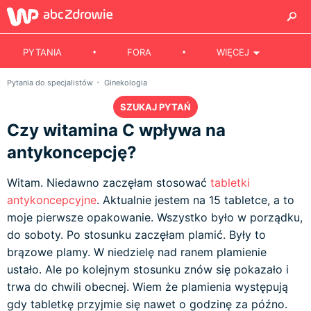
PYTANIA
FORA
WIĘCEJ
Pytania do specjalistów
Ginekologia
SZUKAJ PYTAŃ
Czy witamina C wpływa na
antykoncepcję?
Witam. Niedawno zaczęłam stosować
tabletki
antykoncepcyjne
. Aktualnie jestem na 15 tabletce, a to
moje pierwsze opakowanie. Wszystko było w porządku,
do soboty. Po stosunku zaczęłam plamić. Były to
brązowe plamy. W niedzielę nad ranem plamienie
ustało. Ale po kolejnym stosunku znów się pokazało i
trwa do chwili obecnej. Wiem że plamienia występują
gdy tabletkę przyjmie się nawet o godzinę za późno.