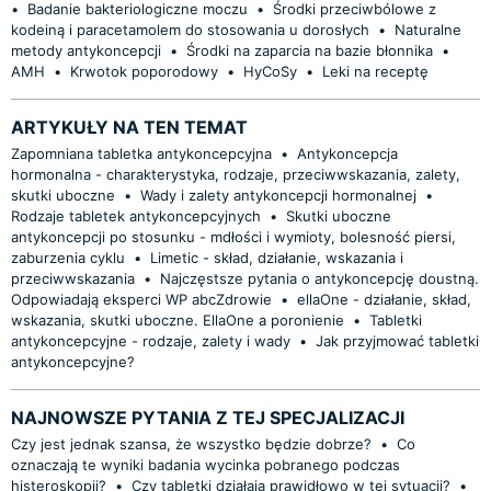
•
Badanie bakteriologiczne moczu
•
Środki przeciwbólowe z
kodeiną i paracetamolem do stosowania u dorosłych
•
Naturalne
metody antykoncepcji
•
Środki na zaparcia na bazie błonnika
•
AMH
•
Krwotok poporodowy
•
HyCoSy
•
Leki na receptę
ARTYKUŁY NA TEN TEMAT
Zapomniana tabletka antykoncepcyjna
•
Antykoncepcja
hormonalna - charakterystyka, rodzaje, przeciwwskazania, zalety,
skutki uboczne
•
Wady i zalety antykoncepcji hormonalnej
•
Rodzaje tabletek antykoncepcyjnych
•
Skutki uboczne
antykoncepcji po stosunku - mdłości i wymioty, bolesność piersi,
zaburzenia cyklu
•
Limetic - skład, działanie, wskazania i
przeciwwskazania
•
Najczęstsze pytania o antykoncepcję doustną.
Odpowiadają eksperci WP abcZdrowie
•
ellaOne - działanie, skład,
wskazania, skutki uboczne. EllaOne a poronienie
•
Tabletki
antykoncepcyjne - rodzaje, zalety i wady
•
Jak przyjmować tabletki
antykoncepcyjne?
NAJNOWSZE PYTANIA Z TEJ SPECJALIZACJI
Czy jest jednak szansa, że wszystko będzie dobrze?
•
Co
oznaczają te wyniki badania wycinka pobranego podczas
histeroskopii?
•
Czy tabletki działają prawidłowo w tej sytuacji?
•