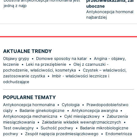
przeciwwskazania, zalet
jedną z najp
uboczne
Antykoncepcja hormonalna 
najbardziej
AKTUALNE TRENDY
Objawy grypy
•
Domowe sposoby na katar
•
Angina - objawy,
leczenie
•
Leki na przeziębienie
•
Olej z czarnuszki -
pochodzenie, właściwości, kosmetyka
•
Czystek – właściwości,
zastosowanie czystka
•
Imbir - właściwości lecznicze i
odchudzające
POPULARNE TEMATY
Antykoncepcja hormonalna
•
Cytologia
•
Prawdopodobieństwo
ciąży
•
Badanie ginekologiczne
•
Antykoncepcja awaryjna
•
Antykoncepcja mechaniczna
•
Cykl miesiączkowy
•
Zaburzenia
miesiączkowania
•
Zakładanie wkładek wewnątrzmacicznych
•
Test owulacyjny
•
Suchość pochwy
•
Badanie mikrobiologiczne
pochwy
•
Zespół napięcia przedmiesiączkowego
•
Endometrioza