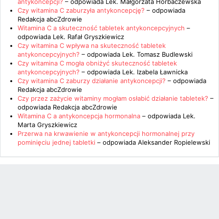
antykoncepcji?
– odpowiada
Lek. Małgorzata Horbaczewska
Czy witamina C zaburzyła antykoncepcję?
– odpowiada
Redakcja abcZdrowie
Witamina C a skuteczność tabletek antykoncepcyjnych
–
odpowiada
Lek. Rafał Gryszkiewicz
Czy witamina C wpływa na skuteczność tabletek
antykoncepcyjnych?
– odpowiada
Lek. Tomasz Budlewski
Czy witamina C mogła obniżyć skuteczność tabletek
antykoncepcyjnych?
– odpowiada
Lek. Izabela Ławnicka
Czy witamina C zaburzy działanie antykoncepcji?
– odpowiada
Redakcja abcZdrowie
Czy przez zażycie witaminy mogłam osłabić działanie tabletek?
–
odpowiada
Redakcja abcZdrowie
Witamina C a antykoncepcja hormonalna
– odpowiada
Lek.
Marta Gryszkiewicz
Przerwa na krwawienie w antykoncepcji hormonalnej przy
pominięciu jednej tabletki
– odpowiada
Aleksander Ropielewski