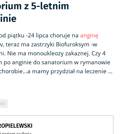
rium z 5-letnim
inie
od piątku -24 lipca choruje na
anginę
, teraz ma zastrzyki Biofuroksym -w
tni. Nie ma monoukleozy zakaznej. Czy 4
em po anginie do sanatorium w rymanowie
chorobie...a mamy przydział na leczenie ...
EKI
ROPIELEWSKI
5
poziom zaufania