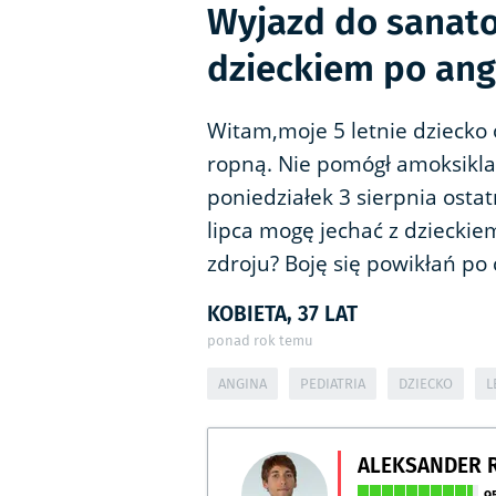
Wyjazd do sanato
dzieckiem po ang
Witam,moje 5 letnie dziecko 
ropną. Nie pomógł amoksiklav
poniedziałek 3 sierpnia osta
lipca mogę jechać z dziecki
zdroju? Boję się powikłań po 
KOBIETA, 37 LAT
ponad rok temu
ANGINA
PEDIATRIA
DZIECKO
L
ALEKSANDER 
9