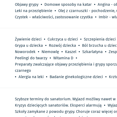
Objawy grypy
•
Domowe sposoby na katar
•
Angina - o
Leki na przeziębienie
•
Olej z czarnuszki - pochodzenie,
Czystek – właściwości, zastosowanie czystka
•
Imbir - wł
Żywienie dzieci
•
Cukrzyca u dzieci
•
Szczepienia dzieci
Grypa u dziecka
•
Rozwój dziecka
•
Ból brzucha u dziec
Noworodek
•
Niemowlę
•
Kaszel
•
Szkarlatyna
•
Zesp
Peelingi do twarzy
•
Witamina D
•
Preparaty zwalczające objawy przeziębienia i grypy sporz
czarnego
•
Alergia na leki
•
Badanie ginekologiczne dzieci
•
Krzt
Szybsze terminy do sanatorium. Wyjazd możliwy nawet w 
Kryzys dziecięcych sanatoriów. Eksperci alarmują
•
Wyjaz
Szkoły zamykane z powodu grypy. Choruje coraz więcej os