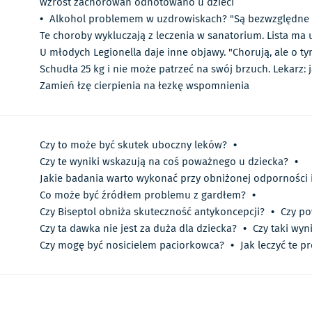
wzrost zachorowań odnotowano u dzieci
•
Alkohol problemem w uzdrowiskach? "Są bezwzględne 
Te choroby wykluczają z leczenia w sanatorium. Lista ma 
U młodych Legionella daje inne objawy. "Chorują, ale o t
Schudła 25 kg i nie może patrzeć na swój brzuch. Lekarz: 
Zamień łzę cierpienia na łezkę wspomnienia
Czy to może być skutek uboczny leków?
•
Czy te wyniki wskazują na coś poważnego u dziecka?
•
Jakie badania warto wykonać przy obniżonej odporności 
Co może być źródłem problemu z gardłem?
•
Czy Biseptol obniża skuteczność antykoncepcji?
•
Czy po
Czy ta dawka nie jest za duża dla dziecka?
•
Czy taki wy
Czy mogę być nosicielem paciorkowca?
•
Jak leczyć te p