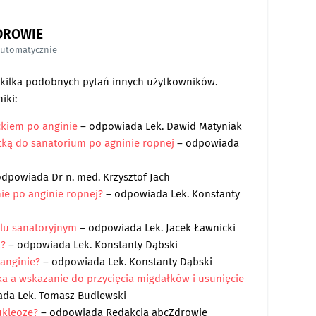
DROWIE
automatycznie
a kilka podobnych pytań innych użytkowników.
iki:
ckiem po anginie
– odpowiada
Lek. Dawid Matyniak
tką do sanatorium po agninie ropnej
– odpowiada
odpowiada
Dr n. med. Krzysztof Jach
ie po anginie ropnej?
– odpowiada
Lek. Konstanty
alu sanatoryjnym
– odpowiada
Lek. Jacek Ławnicki
a?
– odpowiada
Lek. Konstanty Dąbski
 anginie?
– odpowiada
Lek. Konstanty Dąbski
ka a wskazanie do przycięcia migdałków i usunięcie
ada
Lek. Tomasz Budlewski
ukleozę?
– odpowiada
Redakcja abcZdrowie