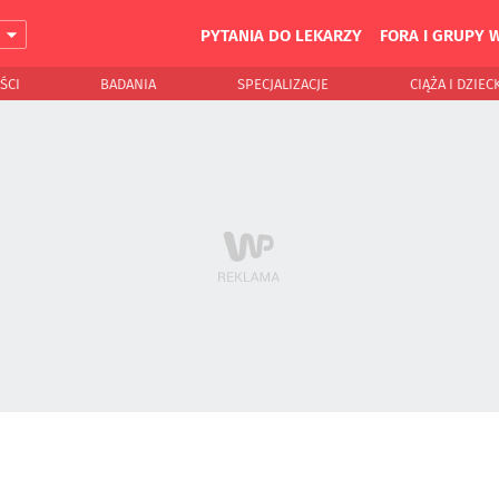
PYTANIA DO LEKARZY
FORA I GRUPY 
J
ŚCI
BADANIA
SPECJALIZACJE
CIĄŻA I DZIEC