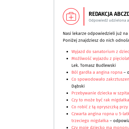
REDAKCJA ABCZ
Odpowiedź udzielona 
Nasi lekarze odpowiedzieli już n
Poniżej znajdziesz do nich odnośn
Wyjazd do sanatorium z dzie
Możliwość wyjazdu z pięciola
Lek. Tomasz Budlewski
Ból gardła a angina ropna
– 
Co spowodowało zakrztuszen
Dąbski
Przebywanie dziecka w szpit
Czy to może być rak migdałk
Co robić z tą opryszczką przy
Czwarta angina ropna u 5-lat
trzeciego migdałka
– odpowi
Czy moje dziecko ma monon