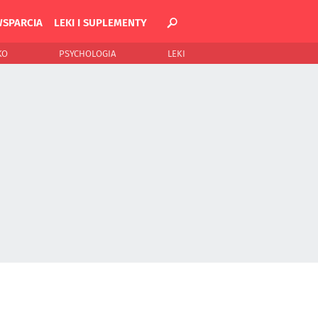
WSPARCIA
LEKI I SUPLEMENTY
KO
PSYCHOLOGIA
LEKI