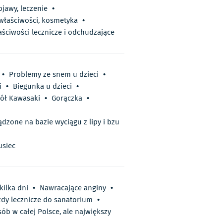
bjawy, leczenie
•
 właściwości, kosmetyka
•
aściwości lecznicze i odchudzające
•
Problemy ze snem u dzieci
•
i
•
Biegunka u dzieci
•
ół Kawasaki
•
Gorączka
•
ądzone na bazie wyciągu z lipy i bzu
usiec
kilka dni
•
Nawracające anginy
•
dy lecznicze do sanatorium
•
ób w całej Polsce, ale największy