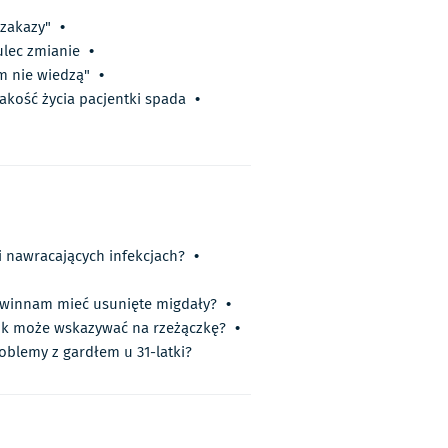
zakazy"
•
ulec zmianie
•
ym nie wiedzą"
•
jakość życia pacjentki spada
•
i nawracających infekcjach?
•
winnam mieć usunięte migdały?
•
nik może wskazywać na rzeżączkę?
•
roblemy z gardłem u 31-latki?