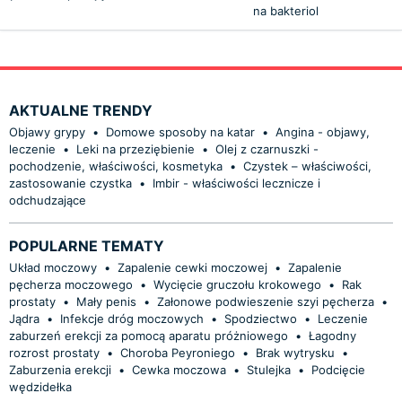
na bakteriol
AKTUALNE TRENDY
Objawy grypy
•
Domowe sposoby na katar
•
Angina - objawy,
leczenie
•
Leki na przeziębienie
•
Olej z czarnuszki -
pochodzenie, właściwości, kosmetyka
•
Czystek – właściwości,
zastosowanie czystka
•
Imbir - właściwości lecznicze i
odchudzające
POPULARNE TEMATY
Układ moczowy
•
Zapalenie cewki moczowej
•
Zapalenie
pęcherza moczowego
•
Wycięcie gruczołu krokowego
•
Rak
prostaty
•
Mały penis
•
Załonowe podwieszenie szyi pęcherza
•
Jądra
•
Infekcje dróg moczowych
•
Spodziectwo
•
Leczenie
zaburzeń erekcji za pomocą aparatu próżniowego
•
Łagodny
rozrost prostaty
•
Choroba Peyroniego
•
Brak wytrysku
•
Zaburzenia erekcji
•
Cewka moczowa
•
Stulejka
•
Podcięcie
wędzidełka