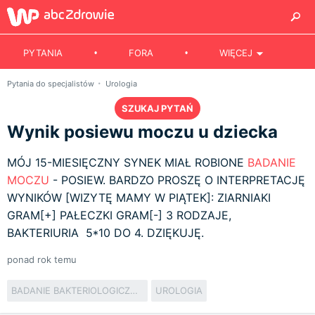
PYTANIA
FORA
WIĘCEJ
Pytania do specjalistów
Urologia
SZUKAJ PYTAŃ
Wynik posiewu moczu u dziecka
MÓJ 15-MIESIĘCZNY SYNEK MIAŁ ROBIONE
BADANIE
MOCZU
- POSIEW. BARDZO PROSZĘ O INTERPRETACJĘ
WYNIKÓW [WIZYTĘ MAMY W PIĄTEK]: ZIARNIAKI
GRAM[+] PAŁECZKI GRAM[-] 3 RODZAJE,
BAKTERIURIA 5*10 DO 4. DZIĘKUJĘ.
ponad rok temu
BADANIE BAKTERIOLOGICZNE MOCZU
UROLOGIA