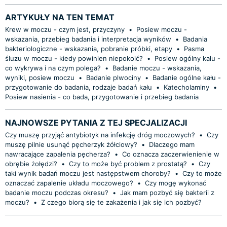
ARTYKUŁY NA TEN TEMAT
Krew w moczu - czym jest, przyczyny
•
Posiew moczu -
wskazania, przebieg badania i interpretacja wyników
•
Badania
bakteriologiczne - wskazania, pobranie próbki, etapy
•
Pasma
śluzu w moczu - kiedy powinien niepokoić?
•
Posiew ogólny kału -
co wykrywa i na czym polega?
•
Badanie moczu - wskazania,
wyniki, posiew moczu
•
Badanie plwociny
•
Badanie ogólne kału -
przygotowanie do badania, rodzaje badań kału
•
Katecholaminy
•
Posiew nasienia - co bada, przygotowanie i przebieg badania
NAJNOWSZE PYTANIA Z TEJ SPECJALIZACJI
Czy muszę przyjąć antybiotyk na infekcję dróg moczowych?
•
Czy
muszę pilnie usunąć pęcherzyk żółciowy?
•
Dlaczego mam
nawracające zapalenia pęcherza?
•
Co oznacza zaczerwienienie w
obrębie żołędzi?
•
Czy to może być problem z prostatą?
•
Czy
taki wynik badań moczu jest następstwem choroby?
•
Czy to może
oznaczać zapalenie układu moczowego?
•
Czy mogę wykonać
badanie moczu podczas okresu?
•
Jak mam pozbyć się bakterii z
moczu?
•
Z czego biorą się te zakażenia i jak się ich pozbyć?