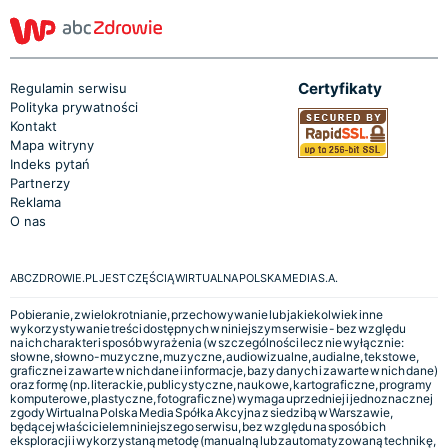
Certyfikaty
Regulamin serwisu
Polityka prywatności
Kontakt
Mapa witryny
Indeks pytań
Partnerzy
Reklama
O nas
ABCZDROWIE.PL JEST CZĘŚCIĄ WIRTUALNA POLSKA MEDIA S.A.
Pobieranie, zwielokrotnianie, przechowywanie lub jakiekolwiek inne
wykorzystywanie treści dostępnych w niniejszym serwisie - bez względu
na ich charakter i sposób wyrażenia (w szczególności lecz nie wyłącznie:
słowne, słowno-muzyczne, muzyczne, audiowizualne, audialne, tekstowe,
graficzne i zawarte w nich dane i informacje, bazy danych i zawarte w nich dane)
oraz formę (np. literackie, publicystyczne, naukowe, kartograficzne, programy
komputerowe, plastyczne, fotograficzne) wymaga uprzedniej i jednoznacznej
zgody Wirtualna Polska Media Spółka Akcyjna z siedzibą w Warszawie,
będącej właścicielem niniejszego serwisu, bez względu na sposób ich
eksploracji i wykorzystaną metodę (manualną lub zautomatyzowaną technikę,