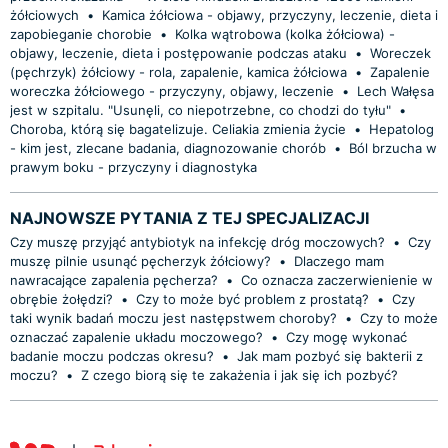
żółciowych
•
Kamica żółciowa - objawy, przyczyny, leczenie, dieta i
zapobieganie chorobie
•
Kolka wątrobowa (kolka żółciowa) -
objawy, leczenie, dieta i postępowanie podczas ataku
•
Woreczek
(pęchrzyk) żółciowy - rola, zapalenie, kamica żółciowa
•
Zapalenie
woreczka żółciowego - przyczyny, objawy, leczenie
•
Lech Wałęsa
jest w szpitalu. "Usunęli, co niepotrzebne, co chodzi do tyłu"
•
Choroba, którą się bagatelizuje. Celiakia zmienia życie
•
Hepatolog
- kim jest, zlecane badania, diagnozowanie chorób
•
Ból brzucha w
prawym boku - przyczyny i diagnostyka
NAJNOWSZE PYTANIA Z TEJ SPECJALIZACJI
Czy muszę przyjąć antybiotyk na infekcję dróg moczowych?
•
Czy
muszę pilnie usunąć pęcherzyk żółciowy?
•
Dlaczego mam
nawracające zapalenia pęcherza?
•
Co oznacza zaczerwienienie w
obrębie żołędzi?
•
Czy to może być problem z prostatą?
•
Czy
taki wynik badań moczu jest następstwem choroby?
•
Czy to może
oznaczać zapalenie układu moczowego?
•
Czy mogę wykonać
badanie moczu podczas okresu?
•
Jak mam pozbyć się bakterii z
moczu?
•
Z czego biorą się te zakażenia i jak się ich pozbyć?