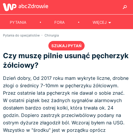
PYTANIA
FORA
WIĘCEJ
Pytania do specjalistów
Chirurgia
SZUKAJ PYTAŃ
Czy muszę pilnie usunąć pęcherzyk
żółciowy?
Dzień dobry, Od 2017 roku mam wykryte liczne, drobne
złogi o średnicy 7-10mm w pęcherzyku żółciowym.
Przez ostatnie lata pęcherzyk nie dawał o sobie znać.
W ostatni piątek bez żadnych sygnałów alarmowych
dostałem bardzo ostrej kolki, która trwała ok. 24
godzin. Dopiero zastrzyk przeciwbólowy podany na
ostrym dyżurze złagodził ból. Wczoraj byłem na USG.
Wszystko w "środku" jest w porządku oprócz