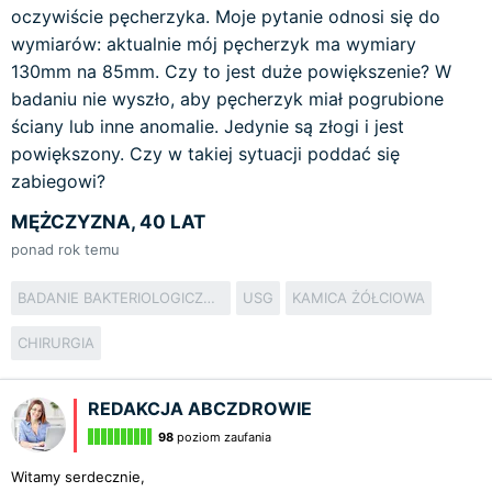
oczywiście pęcherzyka. Moje pytanie odnosi się do
wymiarów: aktualnie mój pęcherzyk ma wymiary
130mm na 85mm. Czy to jest duże powiększenie? W
badaniu nie wyszło, aby pęcherzyk miał pogrubione
ściany lub inne anomalie. Jedynie są złogi i jest
powiększony. Czy w takiej sytuacji poddać się
zabiegowi?
MĘŻCZYZNA, 40 LAT
ponad rok temu
BADANIE BAKTERIOLOGICZNE MOCZU
USG
KAMICA ŻÓŁCIOWA
CHIRURGIA
REDAKCJA ABCZDROWIE
98
poziom zaufania
Witamy serdecznie,