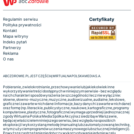
Certyfikaty
Regulamin serwisu
Polityka prywatności
Kontakt
Mapa witryny
Indeks pytań
Partnerzy
Reklama
O nas
ABCZDROWIE.PL JEST CZĘŚCIĄ WIRTUALNA POLSKA MEDIA S.A.
Pobieranie, zwielokrotnianie, przechowywanie lub jakiekolwiek inne
wykorzystywanie treści dostępnych w niniejszym serwisie - bez względu
na ich charakter i sposób wyrażenia (w szczególności lecz nie wyłącznie:
słowne, słowno-muzyczne, muzyczne, audiowizualne, audialne, tekstowe,
graficzne i zawarte w nich dane i informacje, bazy danych i zawarte w nich dane)
oraz formę (np. literackie, publicystyczne, naukowe, kartograficzne, programy
komputerowe, plastyczne, fotograficzne) wymaga uprzedniej i jednoznacznej
zgody Wirtualna Polska Media Spółka Akcyjna z siedzibą w Warszawie,
będącej właścicielem niniejszego serwisu, bez względu na sposób ich
eksploracji i wykorzystaną metodę (manualną lub zautomatyzowaną technikę,
w tym z użyciem programów uczenia maszynowego lub sztucznej inteligencji).
Powyższe zastrzeżenie nie dotyczy wykorzystywania jedynie w celu