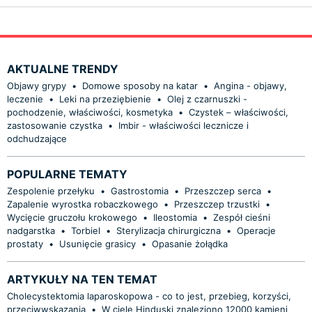
AKTUALNE TRENDY
Objawy grypy
•
Domowe sposoby na katar
•
Angina - objawy,
leczenie
•
Leki na przeziębienie
•
Olej z czarnuszki -
pochodzenie, właściwości, kosmetyka
•
Czystek – właściwości,
zastosowanie czystka
•
Imbir - właściwości lecznicze i
odchudzające
POPULARNE TEMATY
Zespolenie przełyku
•
Gastrostomia
•
Przeszczep serca
•
Zapalenie wyrostka robaczkowego
•
Przeszczep trzustki
•
Wycięcie gruczołu krokowego
•
Ileostomia
•
Zespół cieśni
nadgarstka
•
Torbiel
•
Sterylizacja chirurgiczna
•
Operacje
prostaty
•
Usunięcie grasicy
•
Opasanie żołądka
ARTYKUŁY NA TEN TEMAT
Cholecystektomia laparoskopowa - co to jest, przebieg, korzyści,
przeciwwskazania
•
W ciele Hinduski znaleziono 12000 kamieni