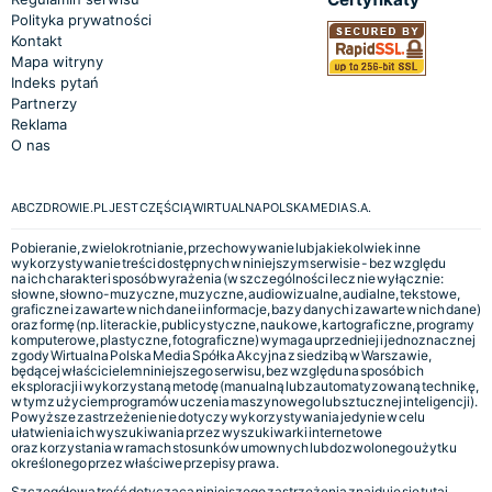
Polityka prywatności
Kontakt
Mapa witryny
Indeks pytań
Partnerzy
Reklama
O nas
ABCZDROWIE.PL JEST CZĘŚCIĄ WIRTUALNA POLSKA MEDIA S.A.
Pobieranie, zwielokrotnianie, przechowywanie lub jakiekolwiek inne
wykorzystywanie treści dostępnych w niniejszym serwisie - bez względu
na ich charakter i sposób wyrażenia (w szczególności lecz nie wyłącznie:
słowne, słowno-muzyczne, muzyczne, audiowizualne, audialne, tekstowe,
graficzne i zawarte w nich dane i informacje, bazy danych i zawarte w nich dane)
oraz formę (np. literackie, publicystyczne, naukowe, kartograficzne, programy
komputerowe, plastyczne, fotograficzne) wymaga uprzedniej i jednoznacznej
zgody Wirtualna Polska Media Spółka Akcyjna z siedzibą w Warszawie,
będącej właścicielem niniejszego serwisu, bez względu na sposób ich
eksploracji i wykorzystaną metodę (manualną lub zautomatyzowaną technikę,
w tym z użyciem programów uczenia maszynowego lub sztucznej inteligencji).
Powyższe zastrzeżenie nie dotyczy wykorzystywania jedynie w celu
ułatwienia ich wyszukiwania przez wyszukiwarki internetowe
oraz korzystania w ramach stosunków umownych lub dozwolonego użytku
określonego przez właściwe przepisy prawa.
Szczegółowa treść dotycząca niniejszego zastrzeżenia znajduje się
tutaj.