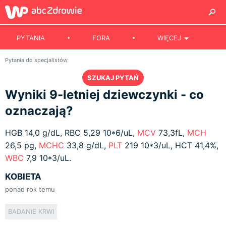
PYTANIA
FORA
WIĘCEJ
Pytania do specjalistów
SZUKAJ PYTAŃ
Wyniki 9-letniej dziewczynki - co
oznaczają?
HGB 14,0 g/dL, RBC 5,29 10*6/uL,
MCV
73,3fL,
MCH
26,5 pg,
MCHC
33,8 g/dL,
PLT
219 10*3/uL, HCT 41,4%,
WBC
7,9 10*3/uL.
KOBIETA
ponad rok temu
BADANIE KRWI