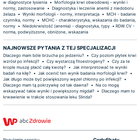
w diagnostyce łysienia
•
Morfologia krwi obwodowej - wyniki i
normy, zastosowanie
•
Diagnostyka i leczenie anemii z niedoboru
żelaza
•
Wyniki morfologii - normy, interpretacja
•
MCH - badanie
czynnika, normy
•
MCHC - charakterystyka, wskazania do badania,
normy
•
Niedokrwistość (anemia) - diagnostyka, typy
•
​RDW CV -
norma, podwyższone, obniżone, wskazania
NAJNOWSZE PYTANIA Z TEJ SPECJALIZACJI
Dlaczego mam bóle brzucha po jedzeniu?
•
Czy poziom płytek krwi
wzrósł po infekcji?
•
Czy wystarczą fitoestrogeny?
•
Czy za te
krople muszę płacić całą kwotę?
•
Jak interpretować te wyniki
badań na kiłę?
•
Jak ocenić ten wynik badania morfologii krwi?
•
Jak długo może być powiększony węzeł chłonny po infekcji?
•
Dlaczego mam tą pokrzywkę od tak dawna?
•
Na co mogą
wskazywać takie wyniki i powiększony migdał?
•
Dlaczego mam to
krwawienie w trakcie stosowania leku Slinda?
Certyfikaty
Regulamin serwisu