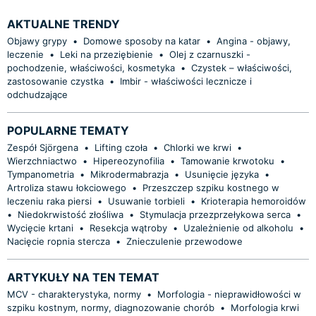
AKTUALNE TRENDY
Objawy grypy
•
Domowe sposoby na katar
•
Angina - objawy,
leczenie
•
Leki na przeziębienie
•
Olej z czarnuszki -
pochodzenie, właściwości, kosmetyka
•
Czystek – właściwości,
zastosowanie czystka
•
Imbir - właściwości lecznicze i
odchudzające
POPULARNE TEMATY
Zespół Sjörgena
•
Lifting czoła
•
Chlorki we krwi
•
Wierzchniactwo
•
Hipereozynofilia
•
Tamowanie krwotoku
•
Tympanometria
•
Mikrodermabrazja
•
Usunięcie języka
•
Artroliza stawu łokciowego
•
Przeszczep szpiku kostnego w
leczeniu raka piersi
•
Usuwanie torbieli
•
Krioterapia hemoroidów
•
Niedokrwistość złośliwa
•
Stymulacja przezprzełykowa serca
•
Wycięcie krtani
•
Resekcja wątroby
•
Uzależnienie od alkoholu
•
Nacięcie ropnia stercza
•
Znieczulenie przewodowe
ARTYKUŁY NA TEN TEMAT
MCV - charakterystyka, normy
•
Morfologia - nieprawidłowości w
szpiku kostnym, normy, diagnozowanie chorób
•
Morfologia krwi