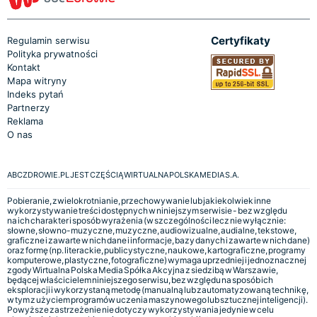
Certyfikaty
Regulamin serwisu
Polityka prywatności
Kontakt
Mapa witryny
Indeks pytań
Partnerzy
Reklama
O nas
ABCZDROWIE.PL JEST CZĘŚCIĄ WIRTUALNA POLSKA MEDIA S.A.
Pobieranie, zwielokrotnianie, przechowywanie lub jakiekolwiek inne
wykorzystywanie treści dostępnych w niniejszym serwisie - bez względu
na ich charakter i sposób wyrażenia (w szczególności lecz nie wyłącznie:
słowne, słowno-muzyczne, muzyczne, audiowizualne, audialne, tekstowe,
graficzne i zawarte w nich dane i informacje, bazy danych i zawarte w nich dane)
oraz formę (np. literackie, publicystyczne, naukowe, kartograficzne, programy
komputerowe, plastyczne, fotograficzne) wymaga uprzedniej i jednoznacznej
zgody Wirtualna Polska Media Spółka Akcyjna z siedzibą w Warszawie,
będącej właścicielem niniejszego serwisu, bez względu na sposób ich
eksploracji i wykorzystaną metodę (manualną lub zautomatyzowaną technikę,
w tym z użyciem programów uczenia maszynowego lub sztucznej inteligencji).
Powyższe zastrzeżenie nie dotyczy wykorzystywania jedynie w celu