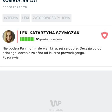
KOBIETA, 44 LAT
ponad rok temu
INTERNA
LEKI
ZATOROWOŚĆ PŁUCNA
LEK. KATARZYNA SZYMCZAK
95
poziom zaufania
Nie podała Pani norm, ale wyniki raczej są dobre. Decyzja co do
dalszego leczenia zależna od lekarza prowadzącego.
Pozdrawiam