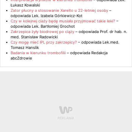
Łukasz Kowalski
Zator płucny a stosowanie Xarelto u 22-letniej osoby
–
odpowiada
Lek. Izabela Górkiewicz-Kot
Czy w kolejnej ciaży będę musiała przyjmować takie leki?
–
odpowiada
Lek. Bartłomiej Grochot
Zakrzepica żyły biodrowej po ciąży
– odpowiada
Prof. dr hab. n.
med. Stanisław Radowicki
Czy mogę mieć IPL przy zakrzepicy?
– odpowiada
Lek.med.
Tomasz Hanslik
Badania w kierunku trombofilii
– odpowiada
Redakcja
abcZdrowie