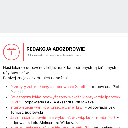
REDAKCJA ABCZDROWIE
Odpowiedź udzielona automatycznie
Nasi lekarze odpowiedzieli już na kilka podobnych pytań innych
użytkowników.
Poniżej znajdziesz do nich odnośniki:
Przebyty zator płucny a stosowanie Xarelto
– odpowiada
Piotr
Pilarski
Co oznacza lekko podwyższony wskaźnik antykardioliponowy
(O2)?
– odpowiada
Lek. Aleksandra Witkowska
Interpretacja wyników przeciwciał w krwi
– odpowiada
Lek.
Tomasz Budlewski
Jakie badania powinnam wykonać w związku z trombofilią?
–
odpowiada
Lek. Aleksandra Witkowska
Interpretacja wyników w kierunku trombofilii
– odpowiada
Lek.