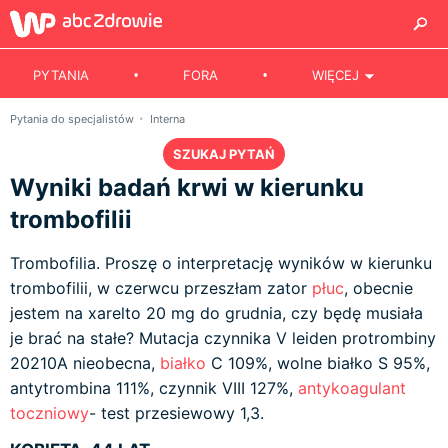
PYTANIA
FORA
WIĘCEJ
Pytania do specjalistów
Interna
SZUKAJ PYTAŃ
Wyniki badań krwi w kierunku
trombofilii
Trombofilia. Proszę o interpretację wyników w kierunku
trombofilii, w czerwcu przeszłam zator
płuc
, obecnie
jestem na xarelto 20 mg do grudnia, czy będę musiała
je brać na stałe? Mutacja czynnika V leiden protrombiny
20210A nieobecna,
białko
C 109%, wolne białko S 95%,
antytrombina 111%, czynnik VIII 127%,
antykoagulant
toczniowy
- test przesiewowy 1,3.