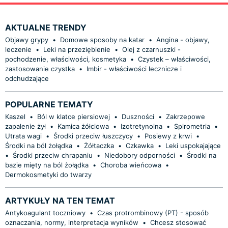
AKTUALNE TRENDY
Objawy grypy
•
Domowe sposoby na katar
•
Angina - objawy,
leczenie
•
Leki na przeziębienie
•
Olej z czarnuszki -
pochodzenie, właściwości, kosmetyka
•
Czystek – właściwości,
zastosowanie czystka
•
Imbir - właściwości lecznicze i
odchudzające
POPULARNE TEMATY
Kaszel
•
Ból w klatce piersiowej
•
Duszności
•
Zakrzepowe
zapalenie żył
•
Kamica żółciowa
•
Izotretynoina
•
Spirometria
•
Utrata wagi
•
Środki przeciw łuszczycy
•
Posiewy z krwi
•
Środki na ból żołądka
•
Żółtaczka
•
Czkawka
•
Leki uspokajające
•
Środki przeciw chrapaniu
•
Niedobory odporności
•
Środki na
bazie mięty na ból żołądka
•
Choroba wieńcowa
•
Dermokosmetyki do twarzy
ARTYKUŁY NA TEN TEMAT
Antykoagulant toczniowy
•
Czas protrombinowy (PT) - sposób
oznaczania, normy, interpretacja wyników
•
Chcesz stosować