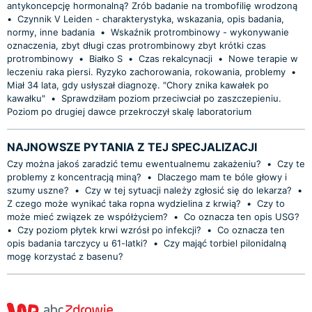
antykoncepcję hormonalną? Zrób badanie na trombofilię wrodzoną
•
Czynnik V Leiden - charakterystyka, wskazania, opis badania,
normy, inne badania
•
Wskaźnik protrombinowy - wykonywanie
oznaczenia, zbyt długi czas protrombinowy zbyt krótki czas
protrombinowy
•
Białko S
•
Czas rekalcynacji
•
Nowe terapie w
leczeniu raka piersi. Ryzyko zachorowania, rokowania, problemy
•
Miał 34 lata, gdy usłyszał diagnozę. "Chory znika kawałek po
kawałku"
•
Sprawdziłam poziom przeciwciał po zaszczepieniu.
Poziom po drugiej dawce przekroczył skalę laboratorium
NAJNOWSZE PYTANIA Z TEJ SPECJALIZACJI
Czy można jakoś zaradzić temu ewentualnemu zakażeniu?
•
Czy te
problemy z koncentracją miną?
•
Dlaczego mam te bóle głowy i
szumy uszne?
•
Czy w tej sytuacji należy zgłosić się do lekarza?
•
Z czego może wynikać taka ropna wydzielina z krwią?
•
Czy to
może mieć związek ze współżyciem?
•
Co oznacza ten opis USG?
•
Czy poziom płytek krwi wzrósł po infekcji?
•
Co oznacza ten
opis badania tarczycy u 61-latki?
•
Czy mająć torbiel pilonidalną
mogę korzystać z basenu?