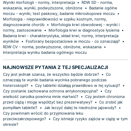
Wyniki morfologii - normy, interpretacja
•
RDW SD - norma,
wskazania, wyniki, podwyższone, obniżone
•
Badanie ogólne
moczu - wyniki, test paskowy, badanie mikroskopowe moczu
•
Morfologia - nieprawidłowości w szpiku kostnym, normy,
diagnozowanie chorób
•
Morfologia krwi obwodowej - wyniki i
normy, zastosowanie
•
Morfologia krwi w diagnostyce łysienia
•
Badania krwi - charakterystyka, skład krwi, normy, interpretacja
wyników
•
Fosforany bezpostaciowe w moczu - co oznaczają?
•
RDW CV - norma, podwyższone, obniżone, wskazania
•
Interpretacja wyniku badania ogólnego moczu
NAJNOWSZE PYTANIA Z TEJ SPECJALIZACJI
Czy jest jednak szansa, że wszystko będzie dobrze?
•
Co
oznaczają te wyniki badania wycinka pobranego podczas
histeroskopii?
•
Czy tabletki działają prawidłowo w tej sytuacji?
•
Czy zostanie zachowana ochrona antykoncepcyjna?
•
Czy
wielkość zarodka powinna mnie martwić?
•
Czy jestem chroniona
przed ciążą i mogę współżyć bez prezerwatywy?
•
Co zrobić jak
pomyliłam tabletki?
•
Jak leczyć dalej te niedrożne jajowody?
•
Czy powinnam wrócić do przyjmowania leku
przeciwzakrzepowego?
•
Czy istnieje ryzyko zajścia w ciążę w tym
okresie?