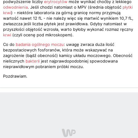
podwyższenie liczby
erytrocytów
może wynikać choćby z lekkiego
odwodnienia
. Jeśli chodzi natomiast o MPV (średnia objętość
płytki
krwi
) - niektóre laboratoria za górną granicę normy przyjmują
wartość nawet 12 fL - nie należy więc się martwić wynikiem 10,7 fL,
zwłaszcza jeśli liczba płytek jest prawidłowa. Gdyby natomiast w
przyszłości objętość wzrosła, warto byłoby wykonać rozmaz ręczny
krwi
(czyli ocenę pod mikroskopem).
Co do
badania ogólnego moczu
: uwagę zwraca duża ilość
bezpostaciowych fosforanów, która może wskazywać na
zagrożenie (bądź obecność) kamicy układu moczowego. Obecność
nielicznych
bakterii
jest najprawdopodobniej spowodowana
nieprawidłowym pobraniem próbki moczu.
Pozdrawiam.