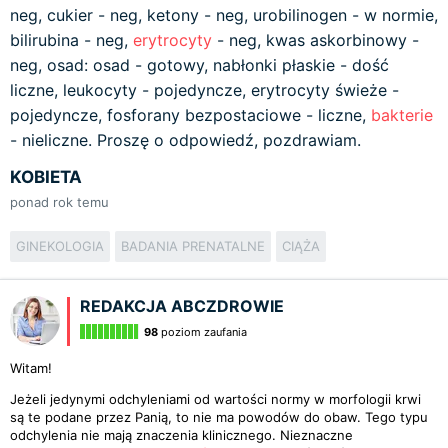
neg, cukier - neg, ketony - neg, urobilinogen - w normie,
bilirubina - neg,
erytrocyty
- neg, kwas askorbinowy -
neg, osad: osad - gotowy, nabłonki płaskie - dość
liczne, leukocyty - pojedyncze, erytrocyty świeże -
pojedyncze, fosforany bezpostaciowe - liczne,
bakterie
- nieliczne. Proszę o odpowiedź, pozdrawiam.
KOBIETA
ponad rok temu
GINEKOLOGIA
BADANIA PRENATALNE
CIĄŻA
REDAKCJA ABCZDROWIE
98
poziom zaufania
Witam!
Jeżeli jedynymi odchyleniami od wartości normy w morfologii krwi
są te podane przez Panią, to nie ma powodów do obaw. Tego typu
odchylenia nie mają znaczenia klinicznego. Nieznaczne