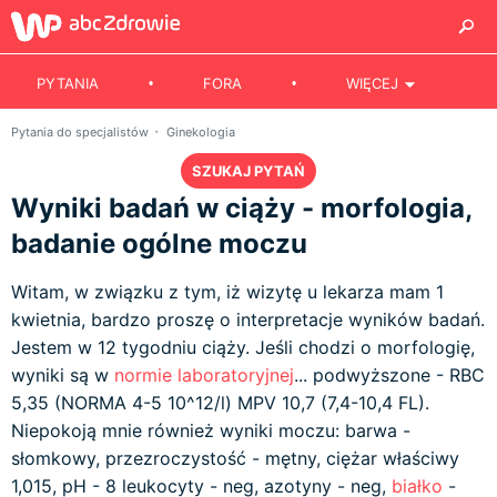
PYTANIA
FORA
WIĘCEJ
Pytania do specjalistów
Ginekologia
SZUKAJ PYTAŃ
Wyniki badań w ciąży - morfologia,
badanie ogólne moczu
Witam, w związku z tym, iż wizytę u lekarza mam 1
kwietnia, bardzo proszę o interpretacje wyników badań.
Jestem w 12 tygodniu ciąży. Jeśli chodzi o morfologię,
wyniki są w
normie laboratoryjnej
... podwyższone - RBC
5,35 (NORMA 4-5 10^12/l) MPV 10,7 (7,4-10,4 FL).
Niepokoją mnie również wyniki moczu: barwa -
słomkowy, przezroczystość - mętny, ciężar właściwy
1,015, pH - 8 leukocyty - neg, azotyny - neg,
białko
-