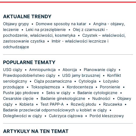
AKTUALNE TRENDY
Objawy grypy
•
Domowe sposoby na katar
•
Angina - objawy,
leczenie
•
Leki na przeziębienie
•
Olej z czarnuszki -
pochodzenie, właściwości, kosmetyka
•
Czystek – właściwości,
zastosowanie czystka
•
Imbir - właściwości lecznicze i
odchudzające
POPULARNE TEMATY
USG ciąży
•
Amniopunkcja
•
Aborcja
•
Planowanie ciąży
•
Prawdopodobieństwo ciąży
•
USG jamy brzusznej
•
Konflikt
serologiczny
•
Ciąża pozamaciczna
•
Cytologia
•
Łożysko
przodujące
•
Toksoplazmoza
•
Kordocenteza
•
Poronienie
•
Puste jajo płodowe
•
Seks w ciąży
•
Badanie cytologiczne
•
Cesarskie cięcie
•
Badanie ginekologiczne
•
Nudności
•
Objawy
ciąży
•
Kobieta
•
Test PAPP-A
•
Rozwój płodu
•
Rzucawka
•
Badanie przeciwciał odpornościowych u kobiet w ciąży
•
Dolegliwości w ciąży
•
Cukrzyca ciążowa
•
Poród kleszczowy
ARTYKUŁY NA TEN TEMAT