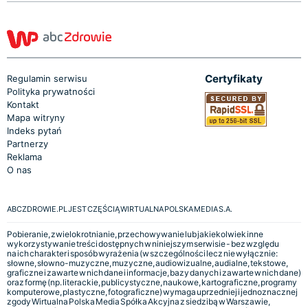
Certyfikaty
Regulamin serwisu
Polityka prywatności
Kontakt
Mapa witryny
Indeks pytań
Partnerzy
Reklama
O nas
ABCZDROWIE.PL JEST CZĘŚCIĄ WIRTUALNA POLSKA MEDIA S.A.
Pobieranie, zwielokrotnianie, przechowywanie lub jakiekolwiek inne
wykorzystywanie treści dostępnych w niniejszym serwisie - bez względu
na ich charakter i sposób wyrażenia (w szczególności lecz nie wyłącznie:
słowne, słowno-muzyczne, muzyczne, audiowizualne, audialne, tekstowe,
graficzne i zawarte w nich dane i informacje, bazy danych i zawarte w nich dane)
oraz formę (np. literackie, publicystyczne, naukowe, kartograficzne, programy
komputerowe, plastyczne, fotograficzne) wymaga uprzedniej i jednoznacznej
zgody Wirtualna Polska Media Spółka Akcyjna z siedzibą w Warszawie,