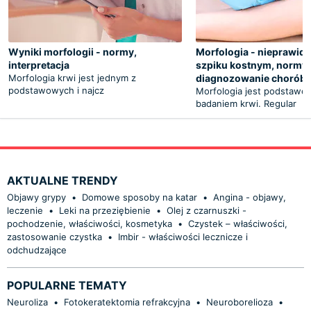
Wyniki morfologii - normy,
Morfologia - nieprawid
interpretacja
szpiku kostnym, normy,
Morfologia krwi jest jednym z
diagnozowanie chorób
podstawowych i najcz
Morfologia jest podstaw
badaniem krwi. Regular
AKTUALNE TRENDY
Objawy grypy
•
Domowe sposoby na katar
•
Angina - objawy,
leczenie
•
Leki na przeziębienie
•
Olej z czarnuszki -
pochodzenie, właściwości, kosmetyka
•
Czystek – właściwości,
zastosowanie czystka
•
Imbir - właściwości lecznicze i
odchudzające
POPULARNE TEMATY
Neuroliza
•
Fotokeratektomia refrakcyjna
•
Neuroborelioza
•