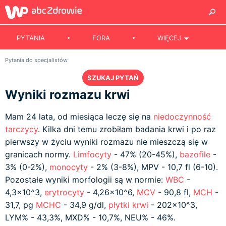
PYTANIA
FORA
WIĘCEJ
Pytania do specjalistów
SZUKAJ PYTAŃ
Wyniki rozmazu krwi
Mam 24 lata, od miesiąca leczę się na
niedoczynność
tarczycy
. Kilka dni temu zrobiłam badania krwi i po raz
pierwszy w życiu wyniki rozmazu nie mieszczą się w
granicach normy.
Limfocyty
- 47% (20-45%),
bazofile
-
3% (0-2%),
monocyty
- 2% (3-8%), MPV - 10,7 fl (6-10).
Pozostałe wyniki morfologii są w normie:
WBC
-
4,3x10^3,
erytrocyty
- 4,26x10^6,
MCV
- 90,8 fl,
MCH
-
31,7, pg
MCHC
- 34,9 g/dl,
płytki krwi
- 202x10^3,
LYM% - 43,3%, MXD% - 10,7%, NEU% - 46%.