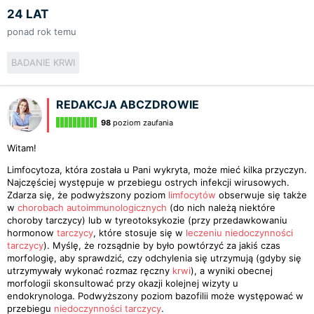
24 LAT
ponad rok temu
BADANIE KRWI
REDAKCJA ABCZDROWIE
98
poziom zaufania
Witam!
Limfocytoza, która została u Pani wykryta, może mieć kilka przyczyn.
Najczęściej występuje w przebiegu ostrych infekcji wirusowych.
Zdarza się, że podwyższony poziom
limfocytów
obserwuje się także
w
chorobach autoimmunologicznych
(do nich należą niektóre
choroby tarczycy) lub w tyreotoksykozie (przy przedawkowaniu
hormonow
tarczycy
, które stosuje się w
leczeniu niedoczynności
tarczycy
). Myślę, że rozsądnie by było powtórzyć za jakiś czas
morfologię, aby sprawdzić, czy odchylenia się utrzymują (gdyby się
utrzymywały wykonać rozmaz ręczny
krwi
), a wyniki obecnej
morfologii skonsultować przy okazji kolejnej wizyty u
endokrynologa. Podwyższony poziom bazofilii może występować w
przebiegu
niedoczynności tarczycy
.