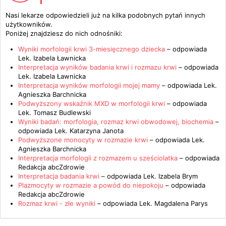
Nasi lekarze odpowiedzieli już na kilka podobnych pytań innych
użytkowników.
Poniżej znajdziesz do nich odnośniki:
Wyniki morfologii krwi 3-miesięcznego dziecka
– odpowiada
Lek. Izabela Ławnicka
Interpretacja wyników badania krwi i rozmazu krwi
– odpowiada
Lek. Izabela Ławnicka
Interpretacja wyników morfologii mojej mamy
– odpowiada
Lek.
Agnieszka Barchnicka
Podwyższony wskaźnik MXD w morfologii krwi
– odpowiada
Lek. Tomasz Budlewski
Wyniki badań: morfologia, rozmaz krwi obwodowej, biochemia
–
odpowiada
Lek. Katarzyna Janota
Podwyższone monocyty w rozmazie krwi
– odpowiada
Lek.
Agnieszka Barchnicka
Interpretacja morfologii z rozmazem u sześciolatka
– odpowiada
Redakcja abcZdrowie
Interpretacja badania krwi
– odpowiada
Lek. Izabela Brym
Plazmocyty w rozmazie a powód do niepokoju
– odpowiada
Redakcja abcZdrowie
Rozmaz krwi - złe wyniki
– odpowiada
Lek. Magdalena Parys