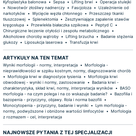
Kyfoplastyka balonowa
•
Sepsa
•
Lifting brwi
•
Operacja stulejki
•
Nowotwór złośliwy nadnerczy
•
Fascjoloza
•
Uzależnienie od
narkotyków
•
Wycięcie węzła chłonnego
•
Przeszczep tkanki
tłuszczowej
•
Splenektomia
•
Zesztywniające zapalenie stawów
kręgosłupa
•
Przewlekła białaczka szpikowa
•
Peptyd C
•
Chirurgiczne leczenie otyłości i zespołu metabolicznego
•
Alkoholowe choroby wątroby
•
Lifting brzucha
•
Badanie stężenia
glukozy
•
Liposukcja laserowa
•
Transfuzja krwi
ARTYKUŁY NA TEN TEMAT
Wyniki morfologii - normy, interpretacja
•
Morfologia -
nieprawidłowości w szpiku kostnym, normy, diagnozowanie chorób
•
Morfologia krwi w diagnostyce łysienia
•
Morfologia krwi
obwodowej - wyniki i normy, zastosowanie
•
Badania krwi -
charakterystyka, skład krwi, normy, interpretacja wyników
•
BASO
morfologia - na czym polega i na co wskazuje badanie?
•
Bazofilia i
bazopenia - przyczyny, objawy. Rola i norma bazofili
•
Monocytopenia - przyczyny, badanie i wyniki
•
Lym morfologia -
normy, podwyższone i obniżone wartości limfocytów
•
Morfologia
z rozmazem - cel, interpretacja
NAJNOWSZE PYTANIA Z TEJ SPECJALIZACJI