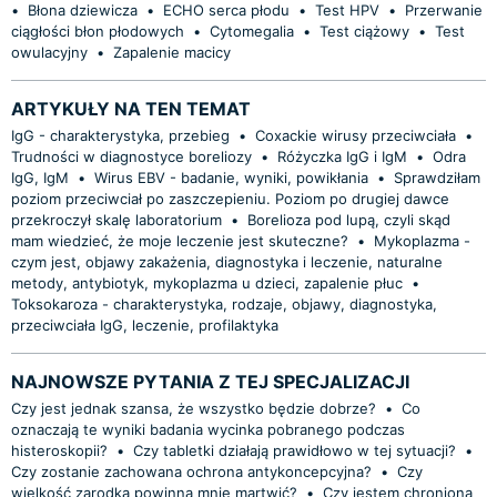
•
Błona dziewicza
•
ECHO serca płodu
•
Test HPV
•
Przerwanie
ciągłości błon płodowych
•
Cytomegalia
•
Test ciążowy
•
Test
owulacyjny
•
Zapalenie macicy
ARTYKUŁY NA TEN TEMAT
IgG - charakterystyka, przebieg
•
Coxackie wirusy przeciwciała
•
Trudności w diagnostyce boreliozy
•
Różyczka IgG i IgM
•
Odra
IgG, IgM
•
Wirus EBV - badanie, wyniki, powikłania
•
Sprawdziłam
poziom przeciwciał po zaszczepieniu. Poziom po drugiej dawce
przekroczył skalę laboratorium
•
Borelioza pod lupą, czyli skąd
mam wiedzieć, że moje leczenie jest skuteczne?
•
Mykoplazma -
czym jest, objawy zakażenia, diagnostyka i leczenie, naturalne
metody, antybiotyk, mykoplazma u dzieci, zapalenie płuc
•
Toksokaroza - charakterystyka, rodzaje, objawy, diagnostyka,
przeciwciała IgG, leczenie, profilaktyka
NAJNOWSZE PYTANIA Z TEJ SPECJALIZACJI
Czy jest jednak szansa, że wszystko będzie dobrze?
•
Co
oznaczają te wyniki badania wycinka pobranego podczas
histeroskopii?
•
Czy tabletki działają prawidłowo w tej sytuacji?
•
Czy zostanie zachowana ochrona antykoncepcyjna?
•
Czy
wielkość zarodka powinna mnie martwić?
•
Czy jestem chroniona