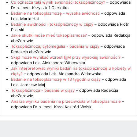
Co oznacza taki wynik awidności toksoplazmozy?
– odpowiada
Dr n. med. Krzysztof Gierlotka
Badanie na toksoplazmozę - wysoka awidność
– odpowiada
Lek. Marta Hat
Badanie awidności i toksoplazmozy w ciąży
– odpowiada
Piotr
Pilarski
Jakie skutki może mieć toksoplazmoza?
– odpowiada
Redakcja
abcZdrowie
Toksoplazmoza, cytomegalia - badania w ciąży
– odpowiada
Redakcja abcZdrowie
Skąd może wynikać wzrost IgM przy wysokiej awidności?
–
odpowiada
Lek. Aleksandra Witkowska
Jak interpretować wyniki badań na toksoplazmozę u kobiety w
ciąży?
– odpowiada
Lek. Aleksandra Witkowska
Badanie na toksoplazmozę w 13 tygodniu ciąży
– odpowiada
Lek. Jarosław Maj
Toksoplazmoza - badanie w ciąży
– odpowiada
Redakcja
abcZdrowie
Analiza wyniku badania na przeciwciała w toksoplazmozie
–
odpowiada
Dr n. med. Karol Kaziród-Wolski