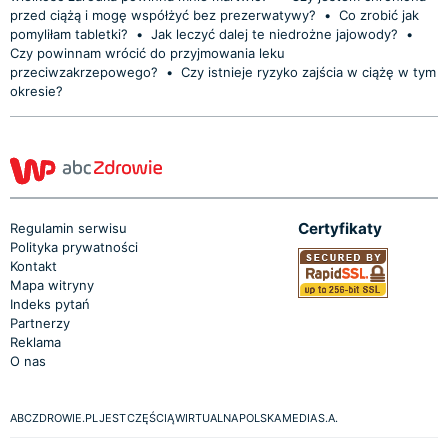
przed ciążą i mogę współżyć bez prezerwatywy?
•
Co zrobić jak
pomyliłam tabletki?
•
Jak leczyć dalej te niedrożne jajowody?
•
Czy powinnam wrócić do przyjmowania leku
przeciwzakrzepowego?
•
Czy istnieje ryzyko zajścia w ciążę w tym
okresie?
Certyfikaty
Regulamin serwisu
Polityka prywatności
Kontakt
Mapa witryny
Indeks pytań
Partnerzy
Reklama
O nas
ABCZDROWIE.PL JEST CZĘŚCIĄ WIRTUALNA POLSKA MEDIA S.A.