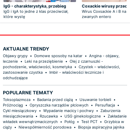
IgG - charakterystyka, przebieg
Coxackie wirusy przeci
IgG i IgA to jedne z klas przeciwciał,
Wirus Coxsackie A i B nale
które wystę
zwanych entero
AKTUALNE TRENDY
Objawy grypy
•
Domowe sposoby na katar
•
Angina - objawy,
leczenie
•
Leki na przeziębienie
•
Olej z czarnuszki -
pochodzenie, właściwości, kosmetyka
•
Czystek – właściwości,
zastosowanie czystka
•
Imbir - właściwości lecznicze i
odchudzające
POPULARNE TEMATY
Toksoplazmoza
•
Badania przed ciążą
•
Usuwanie torbieli
•
Próżnociąg
•
Opryszczka narządów płciowych
•
Persuflacja
•
Cykl miesiączkowy
•
Wypadanie macicy i pochwy
•
Zaburzenia
miesiączkowania
•
Rzucawka
•
USG ginekologiczne
•
Zakładanie
wkładek wewnątrzmacicznych
•
Połóg
•
Test PCT
•
Grzybica w
ciąży
•
Niewspółmierność porodowa
•
Biopsja aspiracyjna jajnika