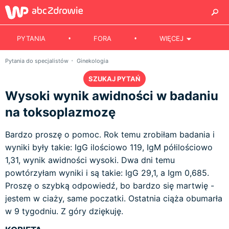
PYTANIA
FORA
WIĘCEJ
Pytania do specjalistów
Ginekologia
SZUKAJ PYTAŃ
Wysoki wynik awidności w badaniu
na toksoplazmozę
Bardzo proszę o pomoc. Rok temu zrobiłam badania i
wyniki były takie: IgG ilościowo 119, IgM półilościowo
1,31, wynik awidności wysoki. Dwa dni temu
powtórzyłam wyniki i są takie: IgG 29,1, a Igm 0,685.
Proszę o szybką odpowiedź, bo bardzo się martwię -
jestem w ciaży, same poczatki. Ostatnia ciąża obumarła
w 9 tygodniu. Z góry dziękuję.