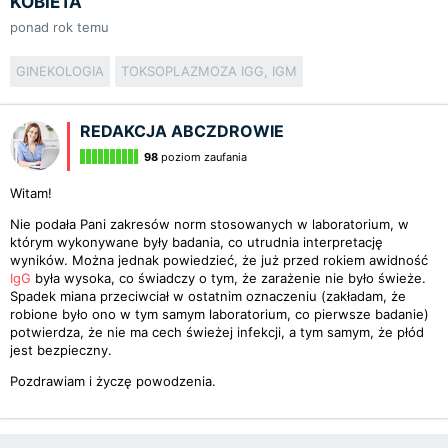
KOBIETA
ponad rok temu
GINEKOLOGIA
TOKSOPLAZMOZA IGG, IGM
REDAKCJA ABCZDROWIE
98
poziom zaufania
Witam!
Nie podała Pani zakresów norm stosowanych w laboratorium, w
którym wykonywane były badania, co utrudnia interpretację
wyników. Można jednak powiedzieć, że już przed rokiem awidność
IgG
była wysoka, co świadczy o tym, że zarażenie nie było świeże.
Spadek miana przeciwciał w ostatnim oznaczeniu (zakładam, że
robione było ono w tym samym laboratorium, co pierwsze badanie)
potwierdza, że nie ma cech świeżej infekcji, a tym samym, że płód
jest bezpieczny.
Pozdrawiam i życzę powodzenia.