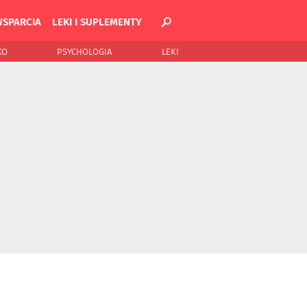
WSPARCIA
LEKI I SUPLEMENTY
KO
PSYCHOLOGIA
LEKI