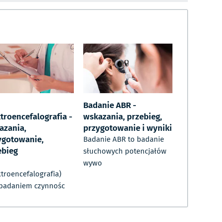
Badanie ABR -
troencefalografia -
wskazania, przebieg,
azania,
przygotowanie i wyniki
ygotowanie,
Badanie ABR to badanie
ebieg
słuchowych potencjałów
wywo
ktroencefalografia)
 badaniem czynnośc