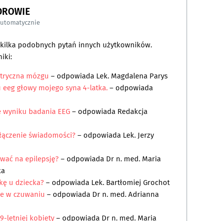
DROWIE
automatycznie
a kilka podobnych pytań innych użytkowników.
iki:
ktryczna mózgu
– odpowiada
Lek. Magdalena Parys
u eeg głowy mojego syna 4-latka.
– odpowiada
ę wyniku badania EEG
– odpowiada
Redakcja
łączenie świadomości?
– odpowiada
Lek. Jerzy
wać na epilepsję?
– odpowiada
Dr n. med. Maria
ka
zkę u dziecka?
– odpowiada
Lek. Bartłomiej Grochot
e w czuwaniu
– odpowiada
Dr n. med. Adrianna
9-letniej kobiety
– odpowiada
Dr n. med. Maria