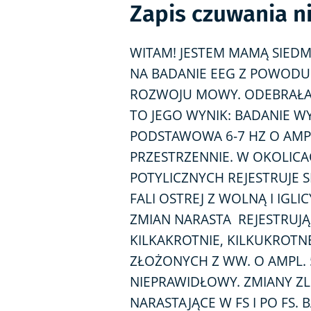
Zapis czuwania n
WITAM! JESTEM MAMĄ SIEDM
NA BADANIE EEG Z POWODU
ROZWOJU MOWY. ODEBRAŁAM 
TO JEGO WYNIK: BADANIE 
PODSTAWOWA 6-7 HZ O AMPL
PRZESTRZENNIE. W OKOLI
POTYLICZNYCH REJESTRUJE S
FALI OSTREJ Z WOLNĄ I IGLIC
ZMIAN NARASTA REJESTRUJĄ 
KILKAKROTNIE, KILKUKROTN
ZŁOŻONYCH Z WW. O AMPL. 5
NIEPRAWIDŁOWY. ZMIANY Z
NARASTAJĄCE W FS I PO FS.