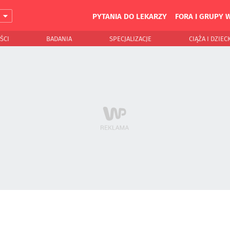
PYTANIA DO LEKARZY
FORA I GRUPY 
J
ŚCI
BADANIA
SPECJALIZACJE
CIĄŻA I DZIEC