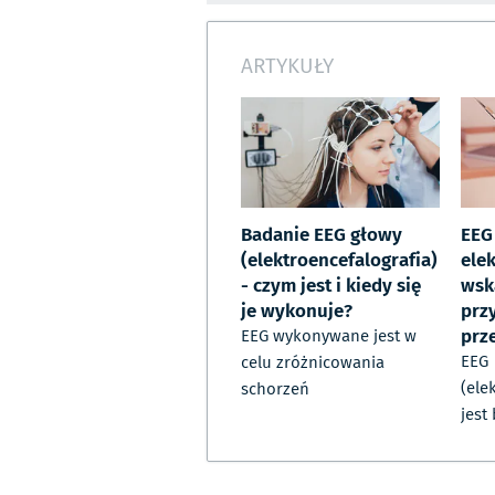
ARTYKUŁY
Badanie EEG głowy
EEG
(elektroencefalografia)
elek
- czym jest i kiedy się
wsk
je wykonuje?
prz
prz
EEG wykonywane jest w
EEG
celu zróżnicowania
(ele
schorzeń
jest