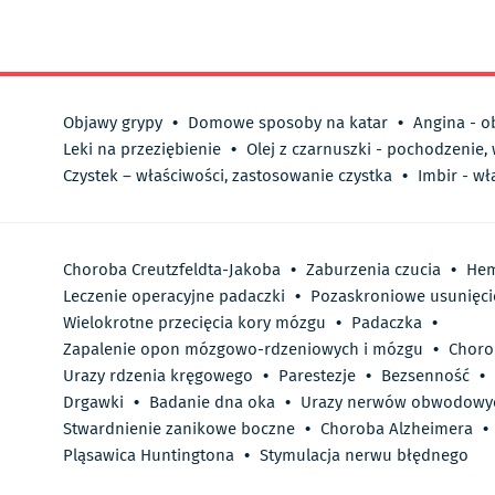
Objawy grypy
•
Domowe sposoby na katar
•
Angina - o
Leki na przeziębienie
•
Olej z czarnuszki - pochodzenie,
Czystek – właściwości, zastosowanie czystka
•
Imbir - wł
Choroba Creutzfeldta-Jakoba
•
Zaburzenia czucia
•
Hem
Leczenie operacyjne padaczki
•
Pozaskroniowe usunięci
Wielokrotne przecięcia kory mózgu
•
Padaczka
•
Zapalenie opon mózgowo-rdzeniowych i mózgu
•
Choro
Urazy rdzenia kręgowego
•
Parestezje
•
Bezsenność
•
Drgawki
•
Badanie dna oka
•
Urazy nerwów obwodowy
Stwardnienie zanikowe boczne
•
Choroba Alzheimera
•
Pląsawica Huntingtona
•
Stymulacja nerwu błędnego