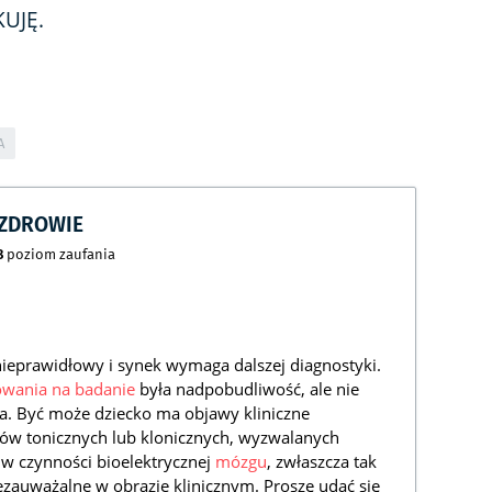
UJĘ.
A
CZDROWIE
8
poziom zaufania
nieprawidłowy i synek wymaga dalszej diagnostyki.
owania na badanie
była nadpobudliwość, ale nie
wia. Być może dziecko ma objawy kliniczne
dów tonicznych lub klonicznych, wyzwalanych
 w czynności bioelektrycznej
mózgu
, zwłaszcza tak
ezauważalne w obrazie klinicznym. Proszę udać się