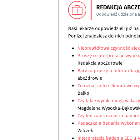
REDAKCJA ABCZ
Odpowiedź udzielona 
Nasi lekarze odpowiedzieli już n
Poniżej znajdziesz do nich odnośn
Nieprawidłowa czynność ele
Proszę o interpretację wynik
Redakcja abcZdrowie
Bardzo proszę o interpretacj
abcZdrowie
Co oznacza to sekundowe wy
Bajko
Czy takie wyniki mogą wskazy
Magdalena Wysocka-Bąkows
Czy ten zapis oznacza padac
Padaczka a badanie wykonan
Wilczek
Interpretacja badania EEG u 4