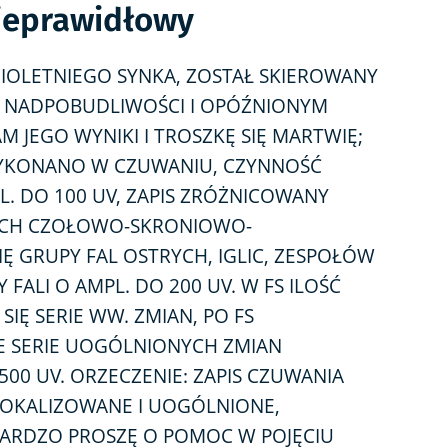
ieprawidłowy
IOLETNIEGO SYNKA, ZOSTAŁ SKIEROWANY
 NADPOBUDLIWOŚCI I OPÓŹNIONYM
JEGO WYNIKI I TROSZKĘ SIĘ MARTWIĘ;
WYKONANO W CZUWANIU, CZYNNOŚĆ
. DO 100 UV, ZAPIS ZRÓŻNICOWANY
CACH CZOŁOWO-SKRONIOWO-
IĘ GRUPY FAL OSTRYCH, IGLIC, ZESPOŁÓW
Y FALI O AMPL. DO 200 UV. W FS ILOŚĆ
SIĘ SERIE WW. ZMIAN, PO FS
E SERIE UOGÓLNIONYCH ZMIAN
00 UV. ORZECZENIE: ZAPIS CZUWANIA
LOKALIZOWANE I UOGÓLNIONE,
 BARDZO PROSZĘ O POMOC W POJĘCIU