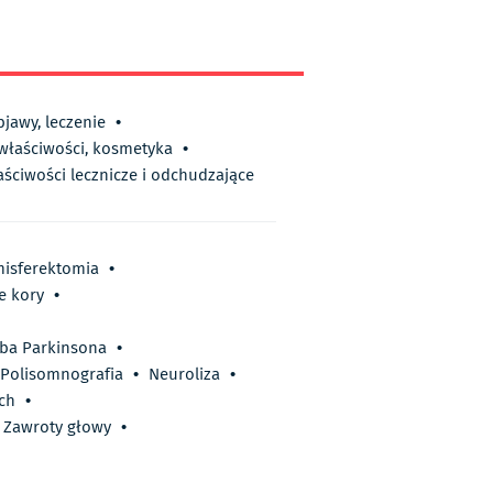
bjawy, leczenie
•
 właściwości, kosmetyka
•
aściwości lecznicze i odchudzające
isferektomia
•
e kory
•
ba Parkinsona
•
Polisomnografia
•
Neuroliza
•
ch
•
Zawroty głowy
•