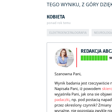
TEGO WYNIKU, Z GÓRY DZIĘK
KOBIETA
ponad rok temu
ELEKTROENCEFALOGRAFIA
NEUROLOGI
REDAKCJA AB
9
Szanowna Pani,
Wynik badania jest rzeczywiście 
Napisała Pani, iż powodem
skier
wyjaśniła Pani, jak ona sie obja
padaczki
, np. pod postacią napa
przez okreslony czynnik? Zmiany
wyraźne, nie pozostają zwykle ni