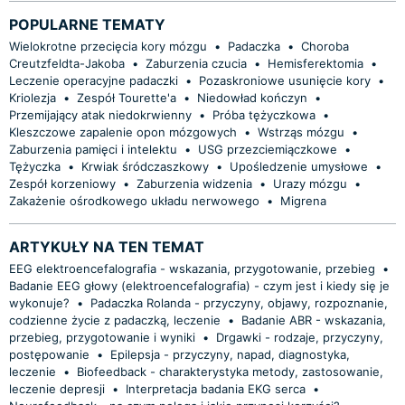
POPULARNE TEMATY
Wielokrotne przecięcia kory mózgu
•
Padaczka
•
Choroba
Creutzfeldta-Jakoba
•
Zaburzenia czucia
•
Hemisferektomia
•
Leczenie operacyjne padaczki
•
Pozaskroniowe usunięcie kory
•
Kriolezja
•
Zespół Tourette'a
•
Niedowład kończyn
•
Przemijający atak niedokrwienny
•
Próba tężyczkowa
•
Kleszczowe zapalenie opon mózgowych
•
Wstrząs mózgu
•
Zaburzenia pamięci i intelektu
•
USG przezciemiączkowe
•
Tężyczka
•
Krwiak śródczaszkowy
•
Upośledzenie umysłowe
•
Zespół korzeniowy
•
Zaburzenia widzenia
•
Urazy mózgu
•
Zakażenie ośrodkowego układu nerwowego
•
Migrena
ARTYKUŁY NA TEN TEMAT
EEG elektroencefalografia - wskazania, przygotowanie, przebieg
•
Badanie EEG głowy (elektroencefalografia) - czym jest i kiedy się je
wykonuje?
•
Padaczka Rolanda - przyczyny, objawy, rozpoznanie,
codzienne życie z padaczką, leczenie
•
Badanie ABR - wskazania,
przebieg, przygotowanie i wyniki
•
Drgawki - rodzaje, przyczyny,
postępowanie
•
Epilepsja - przyczyny, napad, diagnostyka,
leczenie
•
Biofeedback - charakterystyka metody, zastosowanie,
leczenie depresji
•
Interpretacja badania EKG serca
•