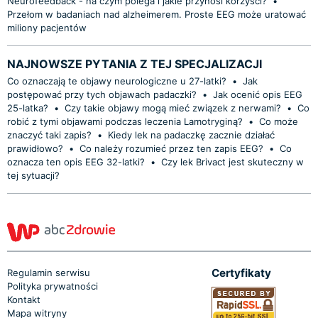
Neurofeedback - na czym polega i jakie przynosi korzyści?
•
Przełom w badaniach nad alzheimerem. Proste EEG może uratować
miliony pacjentów
NAJNOWSZE PYTANIA Z TEJ SPECJALIZACJI
Co oznaczają te objawy neurologiczne u 27-latki?
•
Jak
postępować przy tych objawach padaczki?
•
Jak ocenić opis EEG
25-latka?
•
Czy takie objawy mogą mieć związek z nerwami?
•
Co
robić z tymi objawami podczas leczenia Lamotryginą?
•
Co może
znaczyć taki zapis?
•
Kiedy lek na padaczkę zacznie działać
prawidłowo?
•
Co należy rozumieć przez ten zapis EEG?
•
Co
oznacza ten opis EEG 32-latki?
•
Czy lek Brivact jest skuteczny w
tej sytuacji?
Certyfikaty
Regulamin serwisu
Polityka prywatności
Kontakt
Mapa witryny