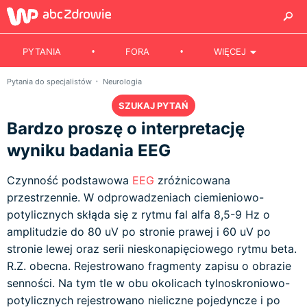
PYTANIA
FORA
WIĘCEJ
Pytania do specjalistów
Neurologia
SZUKAJ PYTAŃ
Bardzo proszę o interpretację
wyniku badania EEG
Czynność podstawowa
EEG
zróżnicowana
przestrzennie. W odprowadzeniach ciemieniowo-
potylicznych skłąda się z rytmu fal alfa 8,5-9 Hz o
amplitudzie do 80 uV po stronie prawej i 60 uV po
stronie lewej oraz serii nieskonapięciowego rytmu beta.
R.Z. obecna. Rejestrowano fragmenty zapisu o obrazie
senności. Na tym tle w obu okolicach tylnoskroniowo-
potylicznych rejestrowano nieliczne pojedyncze i po