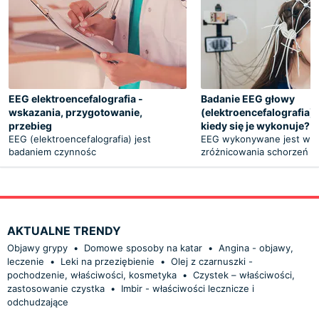
EEG elektroencefalografia -
Badanie EEG głowy
wskazania, przygotowanie,
(elektroencefalografia) -
przebieg
kiedy się je wykonuje?
EEG (elektroencefalografia) jest
EEG wykonywane jest w c
badaniem czynnośc
zróżnicowania schorzeń
AKTUALNE TRENDY
Objawy grypy
•
Domowe sposoby na katar
•
Angina - objawy,
leczenie
•
Leki na przeziębienie
•
Olej z czarnuszki -
pochodzenie, właściwości, kosmetyka
•
Czystek – właściwości,
zastosowanie czystka
•
Imbir - właściwości lecznicze i
odchudzające