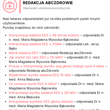
REDAKCJA ABCZDROWIE
Odpowiedź udzielona automatycznie
Nasi lekarze odpowiedzieli już na kilka podobnych pytań innych
użytkowników.
Poniżej znajdziesz do nich odnośniki:
Interpretacja badania EEG u 49-letniej kobiety
– odpowiada
Dr
n. med. Maria Magdalena Wysocka-Bąkowska
Interpretacja badania EEG u 31latki
– odpowiada
Lek. Jerzy
Bajko
Wynik badania EEG
– odpowiada
Redakcja abcZdrowie
Jak ocenić ten opis EEG u 29-latki?
– odpowiada
Dr n. med.
Maria Magdalena Wysocka-Bąkowska
Proszę o interpretację wyniku eeg głowy mojego syna 4-latka.
–
odpowiada
Redakcja abcZdrowie
Wyjaśnienie wyniku badania EEG 19-latki
– odpowiada
Dr n.
med. Anna Błażucka
Co oznacza wynik EEG 4-latka?
– odpowiada
Dr n. med. Maria
Magdalena Wysocka-Bąkowska
Interpretacja wyniku badania EEG u 28-latki
– odpowiada
Dr n.
med. Anna Błażucka
Interpretacja wyników EEG głowy dziecka
– odpowiada
Dr n.
med. Maria Magdalena Wysocka-Bąkowska