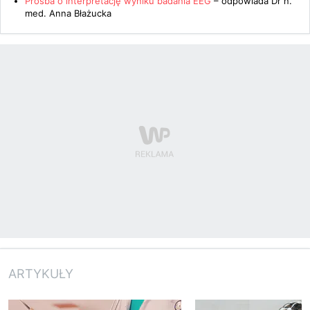
Prośba o interpretację wyniku badania EEG
– odpowiada
Dr n.
med. Anna Błażucka
ARTYKUŁY