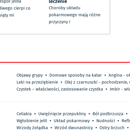
leczenie
espół jelita
Choroby układu
liwego cierpi co
pokarmowego mają różne
siąty mi
przyczyny i
Objawy grypy
•
Domowe sposoby na katar
•
Angina - o
Leki na przeziębienie
•
Olej z czarnuszki - pochodzenie,
Czystek – właściwości, zastosowanie czystka
•
Imbir - wł
Celiakia
•
Uwięźnięcie przepukliny
•
Ból podbrzusza
•
Wgłobienie jelit
•
Układ pokarmowy
•
Nudności
•
Ref
Wrzody żołądka
•
Wrzód dwunastnicy
•
Ostry brzuch
•