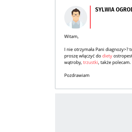
SYLWIA OGR
Witam,
I nie otrzymała Pani diagnozy>? 
proszę włączyć do
diety
ostropest
wątroby,
trzustki
, także polecam.
Pozdrawiam