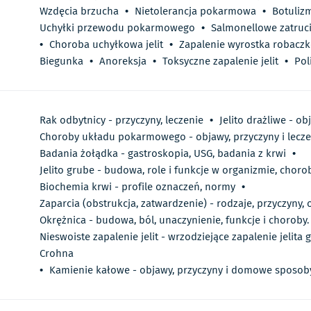
Wzdęcia brzucha
•
Nietolerancja pokarmowa
•
Botuliz
Uchyłki przewodu pokarmowego
•
Salmonellowe zatru
•
Choroba uchyłkowa jelit
•
Zapalenie wyrostka robacz
Biegunka
•
Anoreksja
•
Toksyczne zapalenie jelit
•
Pol
Rak odbytnicy - przyczyny, leczenie
•
Jelito drażliwe - ob
Choroby układu pokarmowego - objawy, przyczyny i lecze
Badania żołądka - gastroskopia, USG, badania z krwi
•
Jelito grube - budowa, role i funkcje w organizmie, choro
Biochemia krwi - profile oznaczeń, normy
•
Zaparcia (obstrukcja, zatwardzenie) - rodzaje, przyczyny, 
Okrężnica - budowa, ból, unaczynienie, funkcje i choroby.
Nieswoiste zapalenie jelit - wrzodziejące zapalenie jelit
Crohna
•
Kamienie kałowe - objawy, przyczyny i domowe sposob