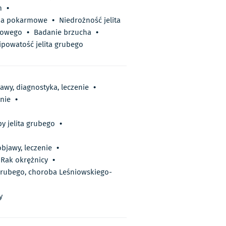
m
•
cia pokarmowe
•
Niedrożność jelita
kowego
•
Badanie brzucha
•
ipowatość jelita grubego
jawy, diagnostyka, leczenie
•
nie
•
by jelita grubego
•
objawy, leczenie
•
 Rak okrężnicy
•
a grubego, choroba Leśniowskiego-
y