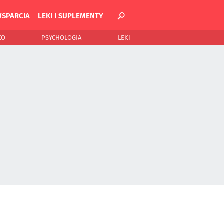
WSPARCIA
LEKI I SUPLEMENTY
KO
PSYCHOLOGIA
LEKI