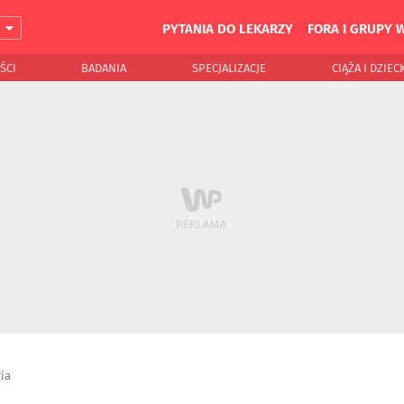
PYTANIA DO LEKARZY
FORA I GRUPY 
J
ŚCI
BADANIA
SPECJALIZACJE
CIĄŻA I DZIEC
ia