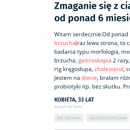
Zmaganie się z c
od ponad 6 miesi
Witam serdecznie.Od ponad 
brzucha
(raz lewa strona, to
badania typu morfologia, moc
brzucha,
gastroskopia
2 razy
rtg kręgosłupa,
cholesterol
, 
Jestem na
diecie
, brałam różn
probiotyki itp. bez skutku. P
KOBIETA, 33 LAT
ponad rok temu
BÓL BRZUCHA
GASTROENTEROLOGIA