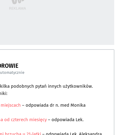
DROWIE
automatycznie
a kilka podobnych pytań innych użytkowników.
iki:
h miejscach
– odpowiada
dr n. med Monika
a od czterech miesięcy
– odpowiada
Lek.
i brzucha u 21-latki
– odpowiada
Lek. Aleksandra