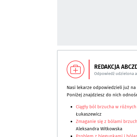
REDAKCJA ABCZ
Odpowiedź udzielona 
Nasi lekarze odpowiedzieli już n
Poniżej znajdziesz do nich odnośn
Ciągły ból brzucha w różnyc
Łukaszewicz
Zmaganie się z bólami brzuch
Aleksandra Witkowska
Problem z biegunkami i bólam