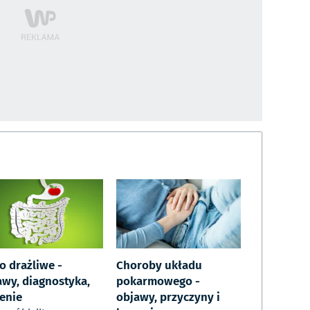
to drażliwe -
Choroby układu
awy, diagnostyka,
pokarmowego -
zenie
objawy, przyczyny i