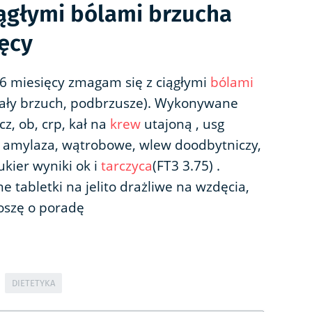
iągłymi bólami brzucha
ęcy
6 miesięcy zmagam się z ciągłymi
bólami
 cały brzuch, podbrzusze). Wykonywane
z, ob, crp, kał na
krew
utajoną , usg
, amylaza, wątrobowe, wlew doodbytniczy,
cukier wyniki ok i
tarczyca
(FT3 3.75) .
e tabletki na jelito drażliwe na wzdęcia,
roszę o poradę
DIETETYKA