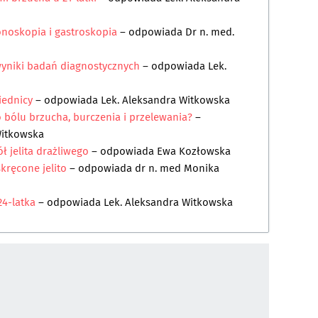
onoskopia i gastroskopia
– odpowiada
Dr n. med.
wyniki badań diagnostycznych
– odpowiada
Lek.
iednicy
– odpowiada
Lek. Aleksandra Witkowska
bólu brzucha, burczenia i przelewania?
–
Witkowska
ł jelita drażliwego
– odpowiada
Ewa Kozłowska
skręcone jelito
– odpowiada
dr n. med Monika
4-latka
– odpowiada
Lek. Aleksandra Witkowska