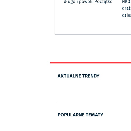
Na z
długo i powoli. Początko
draż
dzie
AKTUALNE TRENDY
POPULARNE TEMATY