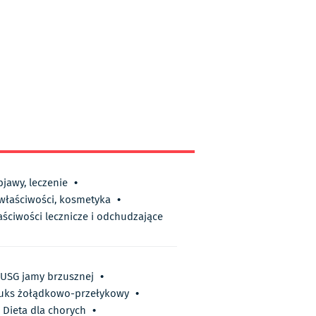
bjawy, leczenie
•
 właściwości, kosmetyka
•
aściwości lecznicze i odchudzające
USG jamy brzusznej
•
luks żołądkowo-przełykowy
•
Dieta dla chorych
•