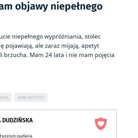
am objawy niepełnego
cie niepełnego wypróżniania, stolec
 pojawiają, ale zaraz mijają, apetyt
li brzucha. Mam 24 lata i nie mam pojęcia
OGIA
BRAK APETYTU
 DUDZIŃSKA
9
poziom zaufania