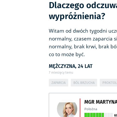
Dlaczego odczuw
wypróżnienia?
Witam od dwóch tygodni uczu
normalny, czasem zaparcia się
normalny, brak krwi, brak bó
co to może być.
MĘŻCZYZNA, 24 LAT
7
miesięcy temu
ZAPARCIA
BÓL BRZUCHA
PROKTOL
MGR MARTYNA
Położna
6