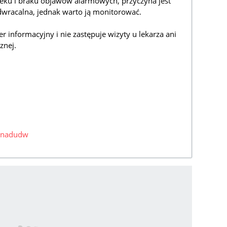
eku i braku objawów alarmowych, przyczyna jest
wracalna, jednak warto ją monitorować.
informacyjny i nie zastępuje wizyty u lekarza ani
znej.
tynadudw