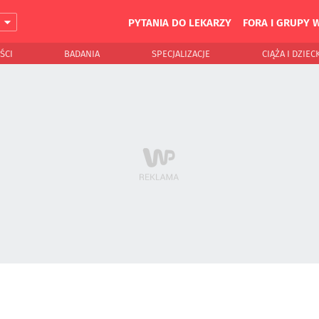
PYTANIA DO LEKARZY
FORA I GRUPY 
J
ŚCI
BADANIA
SPECJALIZACJE
CIĄŻA I DZIEC