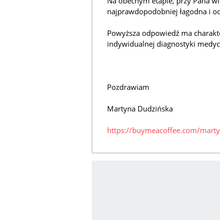
Na obecnym etapie, przy Pana wi
najprawdopodobniej łagodna i od
Powyższa odpowiedź ma charakter 
indywidualnej diagnostyki medyc
Pozdrawiam
Martyna Dudzińska
https://buymeacoffee.com/mar