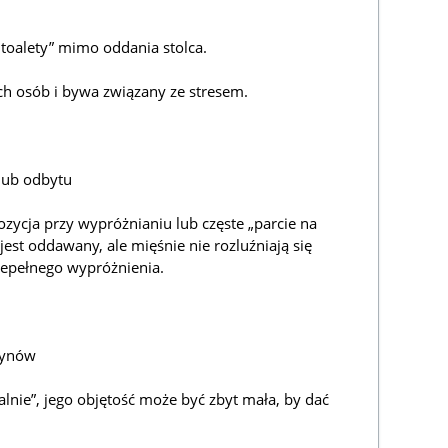
toalety” mimo oddania stolca.
ch osób i bywa związany ze stresem.
 lub odbytu
ozycja przy wypróżnianiu lub częste „parcie na
est oddawany, ale mięśnie nie rozluźniają się
iepełnego wypróżnienia.
płynów
alnie”, jego objętość może być zbyt mała, by dać