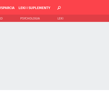
WSPARCIA
LEKI I SUPLEMENTY
KO
PSYCHOLOGIA
LEKI