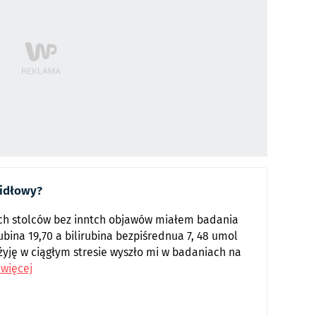
widłowy?
h stolców bez inntch objawów miałem badania
bina 19,70 a bilirubina bezpiśrednua 7, 48 umol
żyję w ciągłym stresie wyszło mi w badaniach na
 więcej