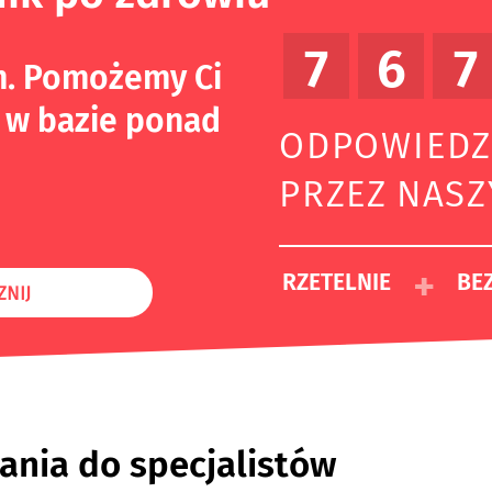
7
6
7
m. Pomożemy Ci
 w bazie ponad
ODPOWIEDZ
PRZEZ NAS
+
RZETELNIE
BEZ
ZNIJ
ania do specjalistów