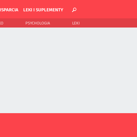
WSPARCIA
LEKI I SUPLEMENTY
KO
PSYCHOLOGIA
LEKI