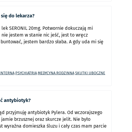
 się do lekarza?
ę lek SERONIL 20mg. Potwornie dokuczają mi
nie jestem w stanie nic jeść, jest to wręcz
 buntować, jestem bardzo słaba. A gdy uda mi się
INTERNA
PSYCHIATRIA
MEDYCYNA RODZINNA
SKUTKI UBOCZNE
ić antybiotyk?
dkąd przyjmuję antybiotyk Pylera. Od wczorajszego
mie brzusznej oraz skurcze jelit. Nie było
est wyraźna domieszka śluzu i cały czas mam parcie