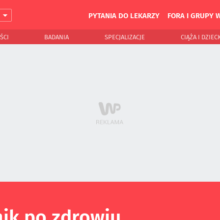
PYTANIA DO LEKARZY
FORA I GRUPY 
J
ŚCI
BADANIA
SPECJALIZACJE
CIĄŻA I DZIEC
ik po zdrowiu