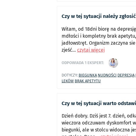
Czy w tej sytuacji należy zgłosić
Witam, od 18dni biorę na depresj
mdłości i kompletny brak apetytu, 
jadłowstręt. Organizm zaczyna sie
zjeść...
czytaj więcej
ODPOWIADA
1
EKSPERT:
DOTYCZY:
BIEGUNKA
NUDNOŚCI
DEPRESJA
LEKÓW
BRAK APETYTU
Czy w tej sytuacji warto odstaw
Dzień dobry. Dziś jest 7. dzień, o
wieczora odczuwam dyskomfort w ja
biegunki, ale w stolcu widoczna j