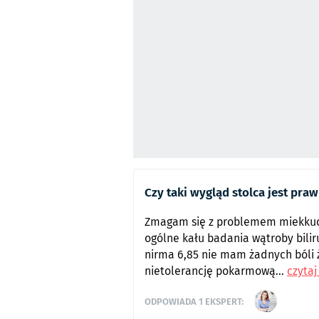
Czy taki wygląd stolca jest pra
Zmagam się z problemem miekkuc
ogólne kału badania wątroby biliru
nirma 6,85 nie mam żadnych bóli 
nietolerancję pokarmową...
czytaj
ODPOWIADA
1
EKSPERT: