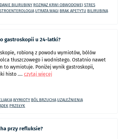
DANIE BILIRUBINY
ROZMAZ KRWI OBWODOWEJ
STRES
STROENTEROLOGIA
UTRATA WAGI
BRAK APETYTU
BILIRUBINA
 gastroskopii u 24-latki?
roskopie, robioną z powodu wymiotów, bólów
olca tłuszczowego i wodnistego. Ostatnio nawet
 to wymiotuje. Poniżej wynik gastroskopii,
 histo ....
czytaj więcej
ELIAKIA
WYMIOTY
BÓL BRZUCHA
UZALEŻNIENIA
ĄDEK
PRZEŁYK
ha przy refluksie?