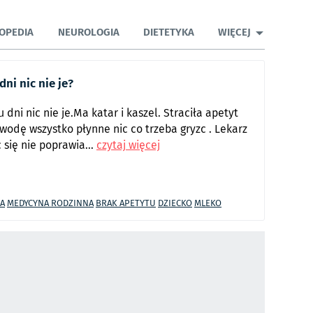
OPEDIA
NEUROLOGIA
DIETETYKA
WIĘCEJ
ni nic nie je?
dni nic nie je.Ma katar i kaszel. Straciła apetyt
odę wszystko płynne nic co trzeba gryzc . Lekarz
c się nie poprawia...
czytaj więcej
IA
MEDYCYNA RODZINNA
BRAK APETYTU
DZIECKO
MLEKO