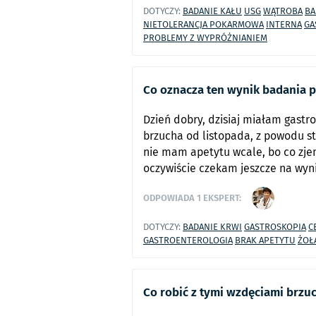
DOTYCZY:
BADANIE KAŁU
USG
WĄTROBA
BA
NIETOLERANCJA POKARMOWA
INTERNA
GA
PROBLEMY Z WYPRÓŻNIANIEM
Co oznacza ten wynik badania po
Dzień dobry, dzisiaj miałam gast
brzucha od listopada, z powodu st
nie mam apetytu wcale, bo co zjem
oczywiście czekam jeszcze na wyniki
ODPOWIADA
1
EKSPERT:
DOTYCZY:
BADANIE KRWI
GASTROSKOPIA
C
GASTROENTEROLOGIA
BRAK APETYTU
ŻOŁ
Co robić z tymi wzdęciami brzuc