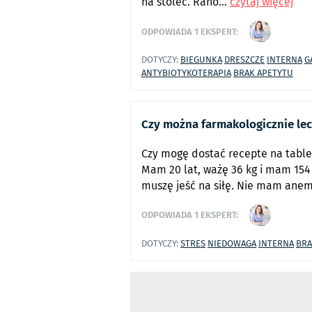
na stolec. Rano...
czytaj więcej
ODPOWIADA
1
EKSPERT:
DOTYCZY:
BIEGUNKA
DRESZCZE
INTERNA
G
ANTYBIOTYKOTERAPIA
BRAK APETYTU
Czy można farmakologicznie le
Czy mogę dostać recepte na table
Mam 20 lat, ważę 36 kg i mam 154
muszę jeść na siłę. Nie mam anemi 
ODPOWIADA
1
EKSPERT:
DOTYCZY:
STRES
NIEDOWAGA
INTERNA
BRA