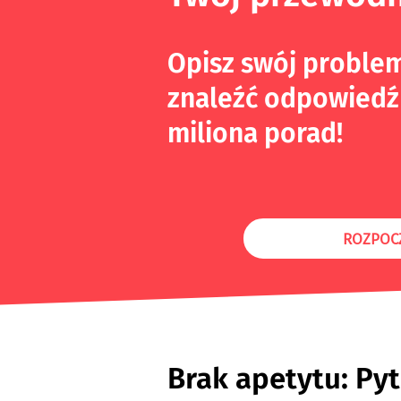
Opisz swój proble
znaleźć odpowiedź
miliona porad!
ROZPOC
Brak apetytu: Pyt