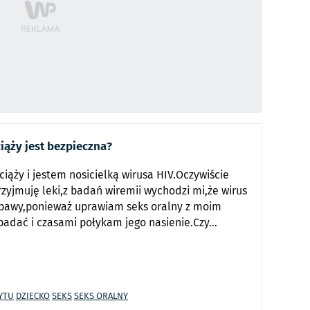
iąży jest bezpieczna?
iąży i jestem nosicielką wirusa HIV.Oczywiście
rzyjmuję leki,z badań wiremii wychodzi mi,że wirus
bawy,ponieważ uprawiam seks oralny z moim
badać i czasami połykam jego nasienie.Czy...
YTU
DZIECKO
SEKS
SEKS ORALNY