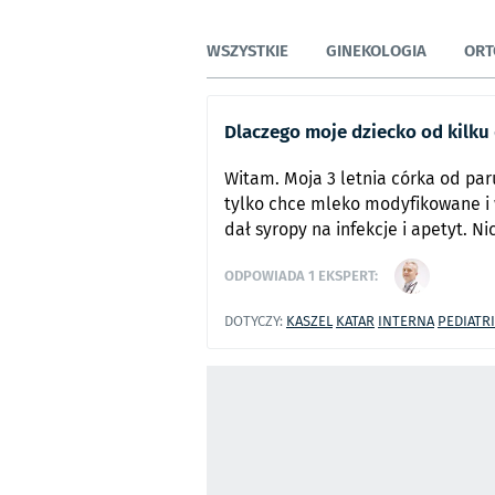
WSZYSTKIE
GINEKOLOGIA
ORT
Dlaczego moje dziecko od kilku d
Witam. Moja 3 letnia córka od paru 
tylko chce mleko modyfikowane i w
dał syropy na infekcje i apetyt. Ni
ODPOWIADA
1
EKSPERT:
DOTYCZY:
KASZEL
KATAR
INTERNA
PEDIATR