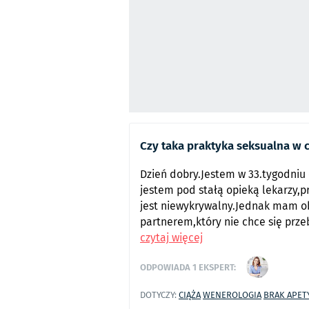
Czy taka praktyka seksualna w c
Dzień dobry.Jestem w 33.tygodniu c
jestem pod stałą opieką lekarzy,p
jest niewykrywalny.Jednak mam o
partnerem,który nie chce się prze
czytaj więcej
ODPOWIADA
1
EKSPERT:
DOTYCZY:
CIĄŻA
WENEROLOGIA
BRAK APET