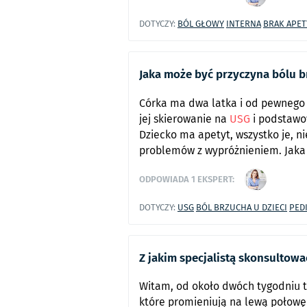
DOTYCZY:
BÓL GŁOWY
INTERNA
BRAK APE
Jaka może być przyczyna bólu br
Córka ma dwa latka i od pewnego c
jej skierowanie na
USG
i podstaw
Dziecko ma apetyt, wszystko je, n
problemów z wypróżnieniem. Jaka
ODPOWIADA
1
EKSPERT:
DOTYCZY:
USG
BÓL BRZUCHA U DZIECI
PED
Z jakim specjalistą skonsultowa
Witam, od około dwóch tygodniu t
które promieniują na lewą połowę