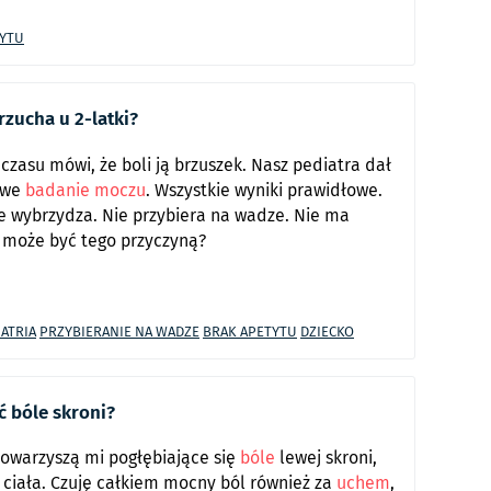
TYTU
zucha u 2-latki?
zasu mówi, że boli ją brzuszek. Nasz pediatra dał
owe
badanie moczu
. Wszystkie wyniki prawidłowe.
ie wybrzydza. Nie przybiera na wadze. Nie ma
 może być tego przyczyną?
IATRIA
PRZYBIERANIE NA WADZE
BRAK APETYTU
DZIECKO
ć bóle skroni?
owarzyszą mi pogłębiające się
bóle
lewej skroni,
 ciała. Czuję całkiem mocny ból również za
uchem
,