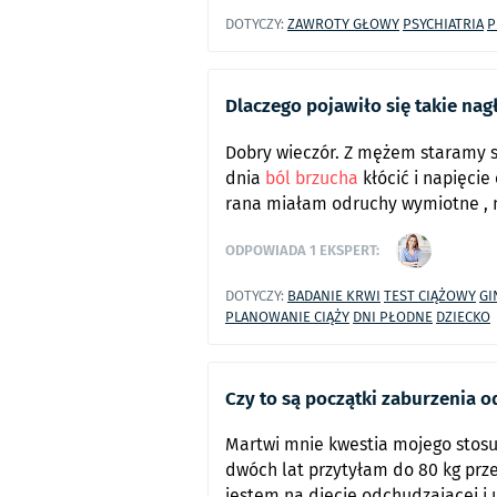
DOTYCZY:
ZAWROTY GŁOWY
PSYCHIATRIA
P
Dlaczego pojawiło się takie na
Dobry wieczór. Z mężem staramy si
dnia
ból brzucha
kłócić i napięcie 
rana miałam odruchy wymiotne , nu
ODPOWIADA
1
EKSPERT:
DOTYCZY:
BADANIE KRWI
TEST CIĄŻOWY
GI
PLANOWANIE CIĄŻY
DNI PŁODNE
DZIECKO
Czy to są początki zaburzenia 
Martwi mnie kwestia mojego stosu
dwóch lat przytyłam do 80 kg prz
jestem na diecie odchudzającej i 