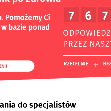
7
6
7
m. Pomożemy Ci
 w bazie ponad
ODPOWIEDZ
PRZEZ NAS
+
RZETELNIE
BEZ
ZNIJ
ania do specjalistów