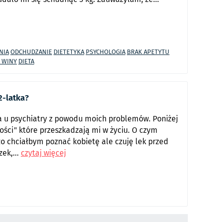
NIA
ODCHUDZANIE
DIETETYKA
PSYCHOLOGIA
BRAK APETYTU
 WINY
DIETA
2-latka?
 u psychiatry z powodu moich problemów. Poniżej
ści" które przeszkadzają mi w życiu. O czym
o chciałbym poznać kobietę ale czuję lek przed
ek,...
czytaj więcej