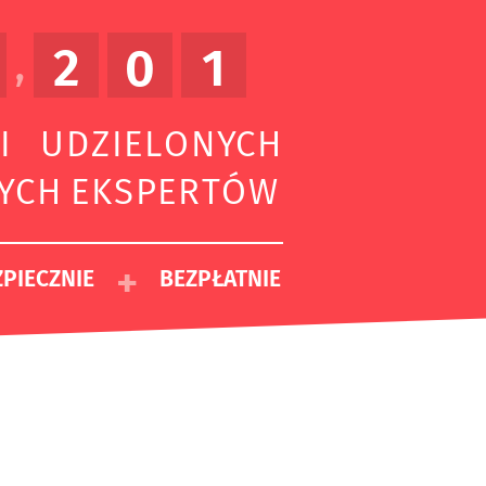
2
0
1
,
I UDZIELONYCH
ZYCH EKSPERTÓW
+
PIECZNIE
BEZPŁATNIE