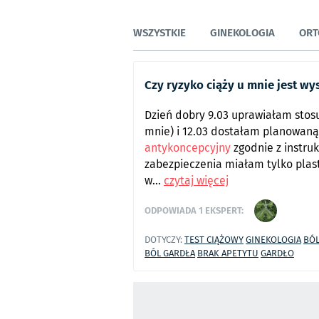
WSZYSTKIE
GINEKOLOGIA
ORT
Czy ryzyko ciąży u mnie jest wy
Dzień dobry 9.03 uprawiałam stos
mnie) i 12.03 dostałam planowaną
antykoncepcyjny
zgodnie z instru
zabezpieczenia miałam tylko plast
w...
czytaj więcej
ODPOWIADA
1
EKSPERT:
DOTYCZY:
TEST CIĄŻOWY
GINEKOLOGIA
BÓ
BÓL GARDŁA
BRAK APETYTU
GARDŁO