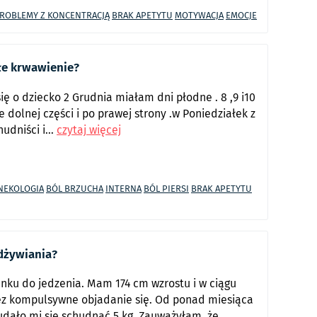
ROBLEMY Z KONCENTRACJĄ
BRAK APETYTU
MOTYWACJA
EMOCJE
głe krwawienie?
ę o dziecko 2 Grudnia miałam dni płodne . 8 ,9 i10
e dolnej części i po prawej strony .w Poniedziałek z
dniści i...
czytaj więcej
NEKOLOGIA
BÓL BRZUCHA
INTERNA
BÓL PIERSI
BRAK APETYTU
odżywiania?
nku do jedzenia. Mam 174 cm wzrostu i w ciągu
ez kompulsywne objadanie się. Od ponad miesiąca
udało mi się schudnąć 5 kg. Zauważyłam, że...