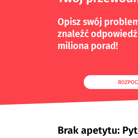
Opisz swój proble
znaleźć odpowiedź
miliona porad!
ROZPOC
Brak apetytu: Pyt