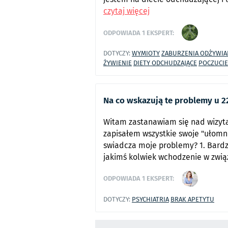
czytaj więcej
ODPOWIADA
1
EKSPERT:
DOTYCZY:
WYMIOTY
ZABURZENIA ODŻYWIA
ŻYWIENIE
DIETY ODCHUDZAJĄCE
POCZUCIE
Na co wskazują te problemy u 2
Witam zastanawiam się nad wizyta
zapisałem wszystkie swoje "ułomno
swiadcza moje problemy? 1. Bardz
jakimś kolwiek wchodzenie w związ
ODPOWIADA
1
EKSPERT:
DOTYCZY:
PSYCHIATRIA
BRAK APETYTU