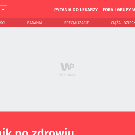
PYTANIA DO LEKARZY
FORA I GRUPY 
J
ŚCI
BADANIA
SPECJALIZACJE
CIĄŻA I DZIEC
ik po zdrowiu