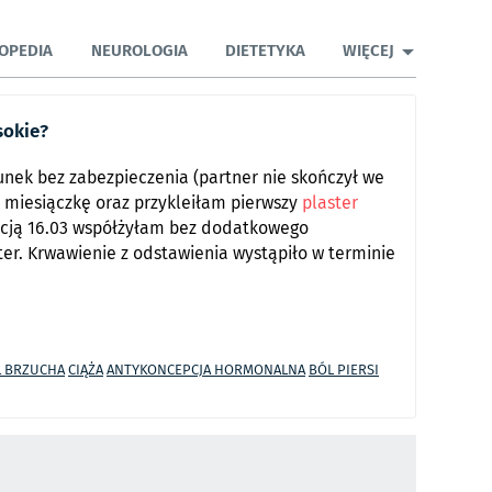
OPEDIA
NEUROLOGIA
DIETETYKA
WIĘCEJ
sokie?
unek bez zabezpieczenia (partner nie skończył we
 miesiączkę oraz przykleiłam pierwszy
plaster
kcją 16.03 współżyłam bez dodatkowego
er. Krwawienie z odstawienia wystąpiło w terminie
L BRZUCHA
CIĄŻA
ANTYKONCEPCJA HORMONALNA
BÓL PIERSI