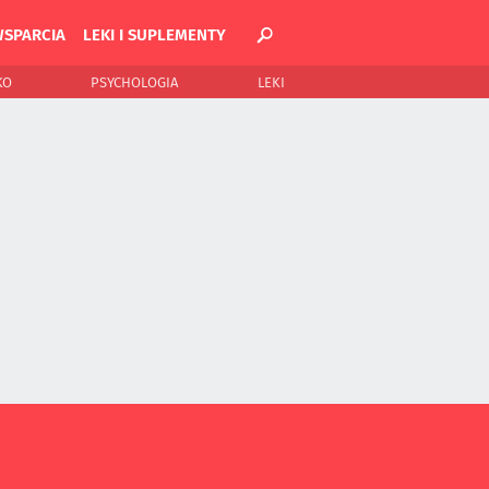
WSPARCIA
LEKI I SUPLEMENTY
KO
PSYCHOLOGIA
LEKI