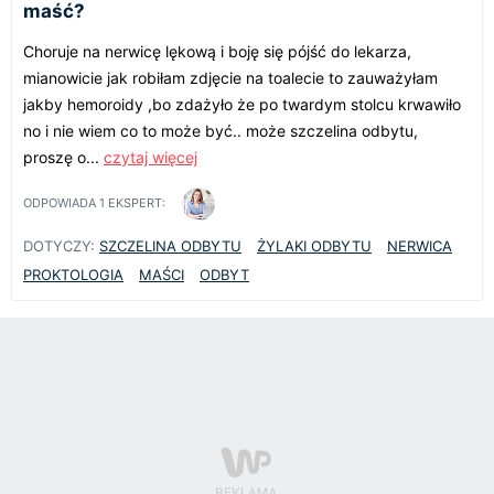
maść?
Choruje na nerwicę lękową i boję się pójść do lekarza,
mianowicie jak robiłam zdjęcie na toalecie to zauważyłam
jakby hemoroidy ,bo zdażyło że po twardym stolcu krwawiło
no i nie wiem co to może być.. może szczelina odbytu,
proszę o...
czytaj więcej
ODPOWIADA
1
EKSPERT:
DOTYCZY:
SZCZELINA ODBYTU
ŻYLAKI ODBYTU
NERWICA
PROKTOLOGIA
MAŚCI
ODBYT