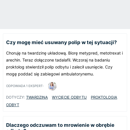
Czy mogę mieć usuwany polip w tej sytuacji?
Choruję na twardzinę układową. Biorę metypred, metotrexat i
arechin. Teraz dołączone tadalafil. Wczoraj na badaniu
proktolog stwierdził polip odbytu i zalecił usunięcie. Czy
mogę poddać się zabiegowi ambulatorynemu.
ODPOWIADA
1
EKSPERT:
DOTYCZY:
TWARDZINA
WYCIĘCIE ODBYTU
PROKTOLOGIA
ODBYT
Dlaczego odczuwam to mrowienie w obrębie