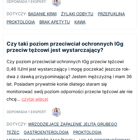
ODPOWIADA
1
EKSPERT:
DOTYCZY:
BADANIE KRWI
ŻYLAKI ODBYTU
PRZEPUKLINA
PROKTOLOGIA
BRAK APETYTU
KAWA
Czy taki poziom przeciwciał ochronnych IGg
przeciw tężcowi jest wystarczający?
Czy poziom przeciwciał ochronnych IGg przeciw tężcowi
0,46 IU/ml jest wystarczający i mogę poczekać jeszcze rok-
dwa z dawką przypominającą? Jestem mężczyzną i mam 36
lat. Posiadam prywatnie konie dlatego staram się
monitorować swój poziom odporności przeciw tężcowi ale nie
chcę...
czytaj więcej
ODPOWIADA
1
EKSPERT:
DOTYCZY:
WRZODZIEJĄCE ZAPALENIE JELITA GRUBEGO
TĘŻEC
GASTROENTEROLOGIA
PROKTOLOGIA