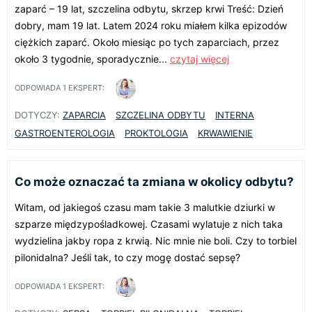
zaparć – 19 lat, szczelina odbytu, skrzep krwi Treść: Dzień
dobry, mam 19 lat. Latem 2024 roku miałem kilka epizodów
ciężkich zaparć. Około miesiąc po tych zaparciach, przez
około 3 tygodnie, sporadycznie...
czytaj więcej
ODPOWIADA
1
EKSPERT:
DOTYCZY:
ZAPARCIA
SZCZELINA ODBYTU
INTERNA
GASTROENTEROLOGIA
PROKTOLOGIA
KRWAWIENIE
Co może oznaczać ta zmiana w okolicy odbytu?
Witam, od jakiegoś czasu mam takie 3 malutkie dziurki w
szparze międzypośladkowej. Czasami wylatuje z nich taka
wydzielina jakby ropa z krwią. Nic mnie nie boli. Czy to torbiel
pilonidalna? Jeśli tak, to czy mogę dostać sepsę?
ODPOWIADA
1
EKSPERT: