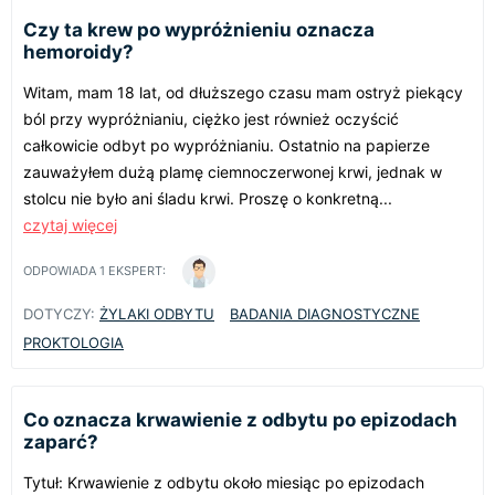
Czy ta krew po wypróżnieniu oznacza
hemoroidy?
Witam, mam 18 lat, od dłuższego czasu mam ostryż piekący
ból przy wypróżnianiu, ciężko jest również oczyścić
całkowicie odbyt po wypróżnianiu. Ostatnio na papierze
zauważyłem dużą plamę ciemnoczerwonej krwi, jednak w
stolcu nie było ani śladu krwi. Proszę o konkretną...
czytaj więcej
ODPOWIADA
1
EKSPERT:
DOTYCZY:
ŻYLAKI ODBYTU
BADANIA DIAGNOSTYCZNE
PROKTOLOGIA
Co oznacza krwawienie z odbytu po epizodach
zaparć?
Tytuł: Krwawienie z odbytu około miesiąc po epizodach