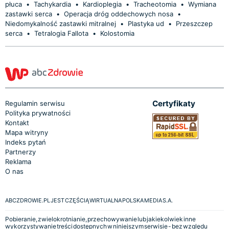
płuca
•
Tachykardia
•
Kardioplegia
•
Tracheotomia
•
Wymiana
zastawki serca
•
Operacja dróg oddechowych nosa
•
Niedomykalność zastawki mitralnej
•
Plastyka ud
•
Przeszczep
serca
•
Tetralogia Fallota
•
Kolostomia
Certyfikaty
Regulamin serwisu
Polityka prywatności
Kontakt
Mapa witryny
Indeks pytań
Partnerzy
Reklama
O nas
ABCZDROWIE.PL JEST CZĘŚCIĄ WIRTUALNA POLSKA MEDIA S.A.
Pobieranie, zwielokrotnianie, przechowywanie lub jakiekolwiek inne
wykorzystywanie treści dostępnych w niniejszym serwisie - bez względu