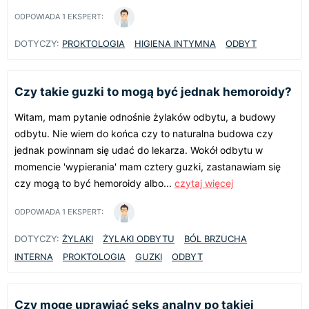
ODPOWIADA
1
EKSPERT:
DOTYCZY:
PROKTOLOGIA
HIGIENA INTYMNA
ODBYT
Czy takie guzki to mogą być jednak hemoroidy?
Witam, mam pytanie odnośnie żylaków odbytu, a budowy
odbytu. Nie wiem do końca czy to naturalna budowa czy
jednak powinnam się udać do lekarza. Wokół odbytu w
momencie 'wypierania' mam cztery guzki, zastanawiam się
czy mogą to być hemoroidy albo...
czytaj więcej
ODPOWIADA
1
EKSPERT:
DOTYCZY:
ŻYLAKI
ŻYLAKI ODBYTU
BÓL BRZUCHA
INTERNA
PROKTOLOGIA
GUZKI
ODBYT
Czy mogę uprawiać seks analny po takiej