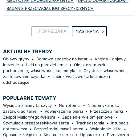
MEDYCYNA CHORÓB ZAKAŹNYCH
UKŁAD ODPORNOŚCIOWY
BADANIE PRZECIWCIAŁ IGG SPECYFICZNYCH
POPRZEDNIA
NASTĘPNA
AKTUALNE TRENDY
Objawy grypy
•
Domowe sposoby na katar
•
Angina - objawy,
leczenie
•
Leki na przeziębienie
•
Olej z czarnuszki -
pochodzenie, właściwości, kosmetyka
•
Czystek – właściwości,
zastosowanie czystka
•
Imbir - właściwości lecznicze i
odchudzające
POPULARNE TEMATY
Wycięcie zmiany tarczycy
•
Nefrotomia
•
Niedomykalność
zastawki aortalnej
•
Powiększenie piersi
•
Przeszczep nerki
•
Zespół Mallory'ego-Weiss'a
•
Zapalenie wielomięśniowe
•
Stymulacja przezprzełykowa serca
•
Tracheostomia
•
Intubacja
dotchawicza
•
Bezpośredni masaż serca
•
Wyłonienie jelita
•
Opasanie żołądka
•
Kołatanie serca
•
Liposukcja
•
Przeszczep