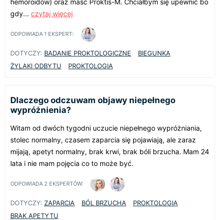
hemoroidów) oraz maść Proktis-M. Chciałbym się upewnić bo
gdy...
czytaj więcej
ODPOWIADA
1
EKSPERT:
DOTYCZY:
BADANIE PROKTOLOGICZNE
BIEGUNKA
ŻYLAKI ODBYTU
PROKTOLOGIA
Dlaczego odczuwam objawy niepełnego
wypróżnienia?
Witam od dwóch tygodni uczucie niepełnego wypróżniania,
stolec normalny, czasem zaparcia się pojawiają, ale zaraz
mijają, apetyt normalny, brak krwi, brak bóli brzucha. Mam 24
lata i nie mam pojęcia co to może być.
ODPOWIADA
2
EKSPERTÓW:
DOTYCZY:
ZAPARCIA
BÓL BRZUCHA
PROKTOLOGIA
BRAK APETYTU