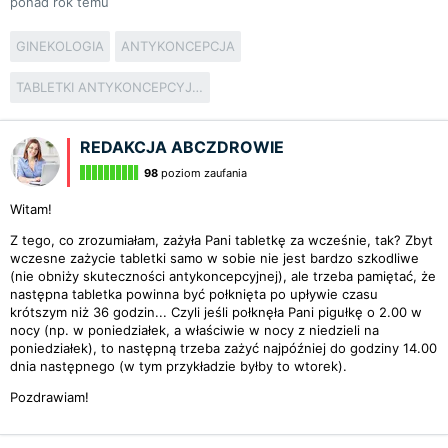
ponad rok temu
GINEKOLOGIA
ANTYKONCEPCJA
TABLETKI ANTYKONCEPCYJNE
REDAKCJA ABCZDROWIE
98
poziom zaufania
Witam!
Z tego, co zrozumiałam, zażyła Pani tabletkę za wcześnie, tak? Zbyt
wczesne zażycie tabletki samo w sobie nie jest bardzo szkodliwe
(nie obniży skuteczności antykoncepcyjnej), ale trzeba pamiętać, że
następna tabletka powinna być połknięta po upływie czasu
krótszym niż 36 godzin... Czyli jeśli połknęła Pani pigułkę o 2.00 w
nocy (np. w poniedziałek, a właściwie w nocy z niedzieli na
poniedziałek), to następną trzeba zażyć najpóźniej do godziny 14.00
dnia następnego (w tym przykładzie byłby to wtorek).
Pozdrawiam!