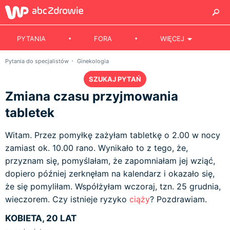
PYTANIA
FORA
WIĘCEJ
Pytania do specjalistów
Ginekologia
SZUKAJ PYTAŃ
Zmiana czasu przyjmowania
tabletek
Witam. Przez pomyłkę zażyłam tabletkę o 2.00 w nocy
zamiast ok. 10.00 rano. Wynikało to z tego, że,
przyznam się, pomyślałam, że zapomniałam jej wziąć,
dopiero później zerknęłam na kalendarz i okazało się,
że się pomyliłam. Współżyłam wczoraj, tzn. 25 grudnia,
wieczorem. Czy istnieje ryzyko
ciąży
? Pozdrawiam.
KOBIETA, 20 LAT