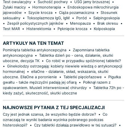
Test owulacyjny
•
Suchość pochwy
•
USG jamy brzusznej
•
Żylaki macicy
•
Hormonoterapia
•
Endoskopowa mikrochirurgia
jajowodów
•
Szycie krocza
•
Ciąża pozamaciczna
•
Stosunek
seksualny
•
Toksoplazmoza IgG, IgM
•
Poród
•
Salpingoskopia
•
Zespół policystycznych jajników
•
Menopauza
•
Brak okresu
•
Test MAR
•
Histerektomia
•
Pęknięcie krocza
•
Kolposkopia
ARTYKUŁY NA TEN TEMAT
Pominięta tabletka antykoncepcyjna
•
Zapomniana tabletka
antykoncepcyjna
•
Tabletka dzień po - cena, działanie, skutki
uboczne, decyzja TK
•
Co robić w przypadku spóźnionej tabletki?
•
Ginekolodzy ostrzegają: kobiety niewiele wiedzą o antykoncepcji
hormonalnej
•
ellaOne - działanie, skład, wskazania, skutki
uboczne. EllaOne a poronienie
•
Tabletki pięciofazowe
•
Pigułka
gwałtu - także mężczyźni padają jej ofiarą
•
Połknął razem z
opakowaniem. Musieli interweniować chirurdzy
•
Tabletka 72h po -
kiedy zażyć, skuteczność, skutki uboczne
NAJNOWSZE PYTANIA Z TEJ SPECJALIZACJI
Czy jest jednak szansa, że wszystko będzie dobrze?
•
Co
oznaczają te wyniki badania wycinka pobranego podczas
histeroskopii?
•
Czy tabletki działają prawidłowo w tej sytuacji?
•