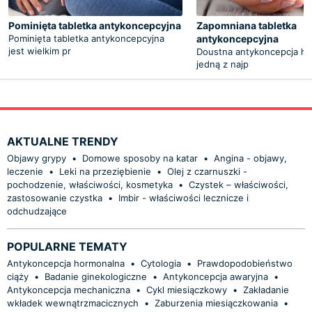
Pominięta tabletka antykoncepcyjna
Zapomniana tabletka
Pominięta tabletka antykoncepcyjna
antykoncepcyjna
jest wielkim pr
Doustna antykoncepcja ho
jedną z najp
AKTUALNE TRENDY
Objawy grypy
•
Domowe sposoby na katar
•
Angina - objawy,
leczenie
•
Leki na przeziębienie
•
Olej z czarnuszki -
pochodzenie, właściwości, kosmetyka
•
Czystek – właściwości,
zastosowanie czystka
•
Imbir - właściwości lecznicze i
odchudzające
POPULARNE TEMATY
Antykoncepcja hormonalna
•
Cytologia
•
Prawdopodobieństwo
ciąży
•
Badanie ginekologiczne
•
Antykoncepcja awaryjna
•
Antykoncepcja mechaniczna
•
Cykl miesiączkowy
•
Zakładanie
wkładek wewnątrzmacicznych
•
Zaburzenia miesiączkowania
•