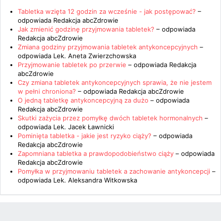
Tabletka wzięta 12 godzin za wcześnie - jak postępować?
–
odpowiada
Redakcja abcZdrowie
Jak zmienić godzinę przyjmowania tabletek?
– odpowiada
Redakcja abcZdrowie
Zmiana godziny przyjmowania tabletek antykoncepcyjnych
–
odpowiada
Lek. Aneta Zwierzchowska
Przyjmowanie tabletek po przerwie
– odpowiada
Redakcja
abcZdrowie
Czy zmiana tabletek antykoncepcyjnych sprawia, że nie jestem
w pełni chroniona?
– odpowiada
Redakcja abcZdrowie
O jedną tabletkę antykoncepcyjną za dużo
– odpowiada
Redakcja abcZdrowie
Skutki zażycia przez pomyłkę dwóch tabletek hormonalnych
–
odpowiada
Lek. Jacek Ławnicki
Pominięta tabletka - jakie jest ryzyko ciąży?
– odpowiada
Redakcja abcZdrowie
Zapomniana tabletka a prawdopodobieństwo ciąży
– odpowiada
Redakcja abcZdrowie
Pomyłka w przyjmowaniu tabletek a zachowanie antykoncepcji
–
odpowiada
Lek. Aleksandra Witkowska