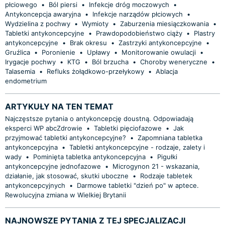
płciowego
•
Ból piersi
•
Infekcje dróg moczowych
•
Antykoncepcja awaryjna
•
Infekcje narządów płciowych
•
Wydzielina z pochwy
•
Wymioty
•
Zaburzenia miesiączkowania
•
Tabletki antykoncepcyjne
•
Prawdopodobieństwo ciąży
•
Plastry
antykoncepcyjne
•
Brak okresu
•
Zastrzyki antykoncepcyjne
•
Gruźlica
•
Poronienie
•
Upławy
•
Monitorowanie owulacji
•
Irygacje pochwy
•
KTG
•
Ból brzucha
•
Choroby weneryczne
•
Talasemia
•
Refluks żołądkowo-przełykowy
•
Ablacja
endometrium
ARTYKUŁY NA TEN TEMAT
Najczęstsze pytania o antykoncepcję doustną. Odpowiadają
eksperci WP abcZdrowie
•
Tabletki pięciofazowe
•
Jak
przyjmować tabletki antykoncepcyjne?
•
Zapomniana tabletka
antykoncepcyjna
•
Tabletki antykoncepcyjne - rodzaje, zalety i
wady
•
Pominięta tabletka antykoncepcyjna
•
Pigułki
antykoncepcyjne jednofazowe
•
Microgynon 21 - wskazania,
działanie, jak stosować, skutki uboczne
•
Rodzaje tabletek
antykoncepcyjnych
•
Darmowe tabletki "dzień po" w aptece.
Rewolucyjna zmiana w Wielkiej Brytanii
NAJNOWSZE PYTANIA Z TEJ SPECJALIZACJI