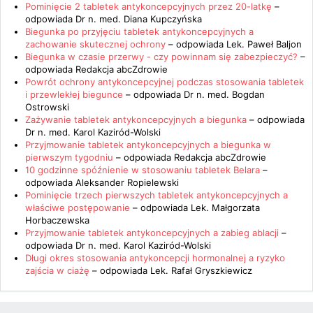
Pominięcie 2 tabletek antykoncepcyjnych przez 20-latkę
–
odpowiada
Dr n. med. Diana Kupczyńska
Biegunka po przyjęciu tabletek antykoncepcyjnych a
zachowanie skutecznej ochrony
– odpowiada
Lek. Paweł Baljon
Biegunka w czasie przerwy - czy powinnam się zabezpieczyć?
–
odpowiada
Redakcja abcZdrowie
Powrót ochrony antykoncepcyjnej podczas stosowania tabletek
i przewlekłej biegunce
– odpowiada
Dr n. med. Bogdan
Ostrowski
Zażywanie tabletek antykoncepcyjnych a biegunka
– odpowiada
Dr n. med. Karol Kaziród-Wolski
Przyjmowanie tabletek antykoncepcyjnych a biegunka w
pierwszym tygodniu
– odpowiada
Redakcja abcZdrowie
10 godzinne spóźnienie w stosowaniu tabletek Belara
–
odpowiada
Aleksander Ropielewski
Pominięcie trzech pierwszych tabletek antykoncepcyjnych a
właściwe postępowanie
– odpowiada
Lek. Małgorzata
Horbaczewska
Przyjmowanie tabletek antykoncepcyjnych a zabieg ablacji
–
odpowiada
Dr n. med. Karol Kaziród-Wolski
Długi okres stosowania antykoncepcji hormonalnej a ryzyko
zajścia w ciażę
– odpowiada
Lek. Rafał Gryszkiewicz