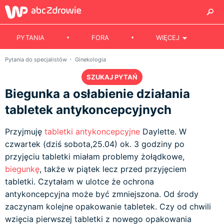
PYTANIA
FORA
WIĘCEJ
Pytania do specjalistów
Ginekologia
SZUKAJ PYTAŃ
Biegunka a osłabienie działania
tabletek antykoncepcyjnych
Przyjmuję
tabletki antykoncepcyjne
Daylette. W
czwartek (dziś sobota,25.04) ok. 3 godziny po
przyjęciu tabletki miałam problemy żołądkowe,
biegunkę
, także w piątek lecz przed przyjęciem
tabletki. Czytałam w ulotce że ochrona
antykoncepcyjna może być zmniejszona. Od środy
zaczynam kolejne opakowanie tabletek. Czy od chwili
wzięcia pierwszej tabletki z nowego opakowania