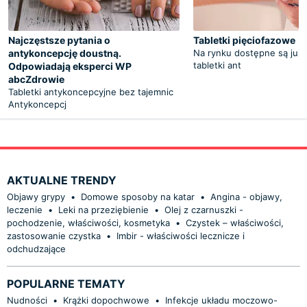
Najczęstsze pytania o
Tabletki pięciofazowe
antykoncepcję doustną.
Na rynku dostępne są już
tabletki ant
Odpowiadają eksperci WP
abcZdrowie
Tabletki antykoncepcyjne bez tajemnic
Antykoncepcj
AKTUALNE TRENDY
Objawy grypy
•
Domowe sposoby na katar
•
Angina - objawy,
leczenie
•
Leki na przeziębienie
•
Olej z czarnuszki -
pochodzenie, właściwości, kosmetyka
•
Czystek – właściwości,
zastosowanie czystka
•
Imbir - właściwości lecznicze i
odchudzające
POPULARNE TEMATY
Nudności
•
Krążki dopochwowe
•
Infekcje układu moczowo-