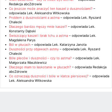
Redakcja abcZdrowie
Co jeszcze może znaczyć ten kaszel z dusznościami?
–
odpowiada
Lek. Aleksandra Witkowska
Problem z dusznościami a astma
– odpowiada
Lek. Ryszard
Chalecki
Dlaczego bardzo męczy mnie kaszel?
– odpowiada
Lek.
Konstanty Dąbski
Świszczący kaszel i brak tchu a astma
– odpowiada
Lek.
Magdalena Parys
Ból w płucach
– odpowiada
Lek. Katarzyna Janota
Duszności przy objawach astmy
– odpowiada
Lek. Ryszard
Chalecki
Bóle pleców i duszności – czy to astma?
– odpowiada
Lek.
Małgorzata Waszkiewicz
Dlaczego mam to łaskotanie w płucach?
– odpowiada
Redakcja
abcZdrowie
Co oznaczają duszności i bóle w klatce piersiowej?
– odpowiada
Lek. Aleksandra Witkowska