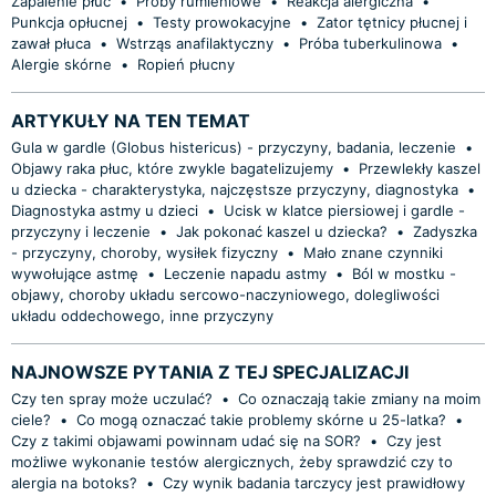
Zapalenie płuc
•
Próby rumieniowe
•
Reakcja alergiczna
•
Punkcja opłucnej
•
Testy prowokacyjne
•
Zator tętnicy płucnej i
zawał płuca
•
Wstrząs anafilaktyczny
•
Próba tuberkulinowa
•
Alergie skórne
•
Ropień płucny
ARTYKUŁY NA TEN TEMAT
Gula w gardle (Globus histericus) - przyczyny, badania, leczenie
•
Objawy raka płuc, które zwykle bagatelizujemy
•
Przewlekły kaszel
u dziecka - charakterystyka, najczęstsze przyczyny, diagnostyka
•
Diagnostyka astmy u dzieci
•
Ucisk w klatce piersiowej i gardle -
przyczyny i leczenie
•
Jak pokonać kaszel u dziecka?
•
Zadyszka
- przyczyny, choroby, wysiłek fizyczny
•
Mało znane czynniki
wywołujące astmę
•
Leczenie napadu astmy
•
Ból w mostku -
objawy, choroby układu sercowo-naczyniowego, dolegliwości
układu oddechowego, inne przyczyny
NAJNOWSZE PYTANIA Z TEJ SPECJALIZACJI
Czy ten spray może uczulać?
•
Co oznaczają takie zmiany na moim
ciele?
•
Co mogą oznaczać takie problemy skórne u 25-latka?
•
Czy z takimi objawami powinnam udać się na SOR?
•
Czy jest
możliwe wykonanie testów alergicznych, żeby sprawdzić czy to
alergia na botoks?
•
Czy wynik badania tarczycy jest prawidłowy