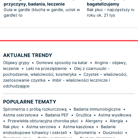
przyczyny, badania, leczenie
bagatelizujemy
Gula w gardle (klucha w gardle, ucisk w
Rak płuc - najczęstszy n
gardle) to
roku ok. 21 tys
AKTUALNE TRENDY
Objawy grypy
•
Domowe sposoby na katar
•
Angina - objawy,
leczenie
•
Leki na przeziębienie
•
Olej z czarnuszki -
pochodzenie, właściwości, kosmetyka
•
Czystek – właściwości,
zastosowanie czystka
•
Imbir - właściwości lecznicze i
odchudzające
POPULARNE TEMATY
Spirometria z próbą rozkurczową
•
Badania immunologiczne
•
Astma oskrzelowa
•
Badania PEF
•
Gruźlica
•
Astma wysiłkowa
•
Przewlekła obturacyjna choroba płuc
•
Alergeny
•
Alergia
•
Rak płuc
•
Astma sercowa
•
Astma kaszlowa
•
Badanie
endoskopowe tchawicy i oskrzeli
•
Spirometria
•
Duszności
•