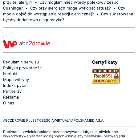
przy tej alergii?
•
Czy mogłam mieć wtedy polekowy zespół
Cushinga?
•
Czy przy alergiach mogę wykonać tatuaż?
•
Czy
mogło dojść do wystąpienia reakcji alergicznej?
•
Czy sugerowana
byłaby dodatkowa diagnostyka?
Certyfikaty
Regulamin serwisu
Polityka prywatności
Kontakt
Mapa witryny
Indeks pytań
Partnerzy
Reklama
O nas
ABCZDROWIE.PL JEST CZĘŚCIĄ WIRTUALNA POLSKA MEDIA S.A.
Pobieranie, zwielokrotnianie, przechowywanie lub jakiekolwiek inne
wykorzystywanie treści dostępnych w niniejszym serwisie - bez względu