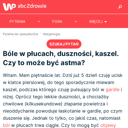
PYTANIA
FORA
WIĘCEJ
Pytania do specjalistów
Alergologia
SZUKAJ PYTAŃ
Bóle w płucach, duszności, kaszel.
Czy to może być astma?
Witam. Mam piętnaście lat. Dziś już 5 dzień czuję ucisk
w klatce piersiowej, do tego sporadycznie miewam
kaszel, podczas którego czuję pulsujący ból w
gardle
i
niżej. Oprócz tego lekkie duszności, a chociażby
chwilowe (kilkusekundowe) złapanie powietrza i
nieoddychanie powoduje łaskotanie w gardle, po czym
duszenie się. Jednak to tylko, co jakiś czas, natomiast
ból
w płucach trwa ciągle. Czy to mogą być
objawy