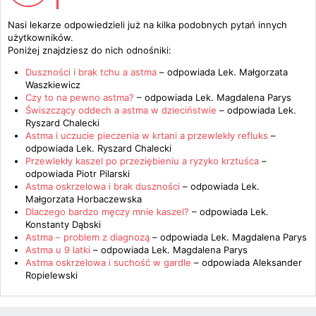
Nasi lekarze odpowiedzieli już na kilka podobnych pytań innych
użytkowników.
Poniżej znajdziesz do nich odnośniki:
Duszności i brak tchu a astma
– odpowiada
Lek. Małgorzata
Waszkiewicz
Czy to na pewno astma?
– odpowiada
Lek. Magdalena Parys
Świszczący oddech a astma w dzieciństwie
– odpowiada
Lek.
Ryszard Chalecki
Astma i uczucie pieczenia w krtani a przewlekły refluks
–
odpowiada
Lek. Ryszard Chalecki
Przewlekły kaszel po przeziębieniu a ryzyko krztuśca
–
odpowiada
Piotr Pilarski
Astma oskrzelowa i brak duszności
– odpowiada
Lek.
Małgorzata Horbaczewska
Dlaczego bardzo męczy mnie kaszel?
– odpowiada
Lek.
Konstanty Dąbski
Astma – problem z diagnozą
– odpowiada
Lek. Magdalena Parys
Astma u 9 latki
– odpowiada
Lek. Magdalena Parys
Astma oskrzelowa i suchość w gardle
– odpowiada
Aleksander
Ropielewski