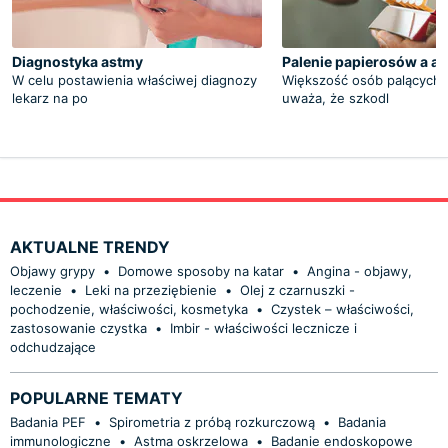
Diagnostyka astmy
Palenie papierosów a a
W celu postawienia właściwej diagnozy
Większość osób palących 
lekarz na po
uważa, że szkodl
AKTUALNE TRENDY
Objawy grypy
•
Domowe sposoby na katar
•
Angina - objawy,
leczenie
•
Leki na przeziębienie
•
Olej z czarnuszki -
pochodzenie, właściwości, kosmetyka
•
Czystek – właściwości,
zastosowanie czystka
•
Imbir - właściwości lecznicze i
odchudzające
POPULARNE TEMATY
Badania PEF
•
Spirometria z próbą rozkurczową
•
Badania
immunologiczne
•
Astma oskrzelowa
•
Badanie endoskopowe