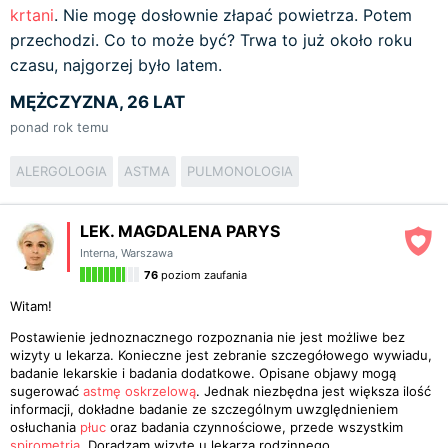
krtani
. Nie mogę dosłownie złapać powietrza. Potem
przechodzi. Co to może być? Trwa to już około roku
czasu, najgorzej było latem.
MĘŻCZYZNA, 26 LAT
ponad rok temu
ALERGOLOGIA
ASTMA
PULMONOLOGIA
LEK. MAGDALENA PARYS
Interna
,
Warszawa
76
poziom zaufania
Witam!
Postawienie jednoznacznego rozpoznania nie jest możliwe bez
wizyty u lekarza. Konieczne jest zebranie szczegółowego wywiadu,
badanie lekarskie i badania dodatkowe. Opisane objawy mogą
sugerować
astmę oskrzelową
. Jednak niezbędna jest większa ilość
informacji, dokładne badanie ze szczególnym uwzględnieniem
osłuchania
płuc
oraz badania czynnościowe, przede wszystkim
spirometria
. Doradzam wizytę u lekarza rodzinnego.