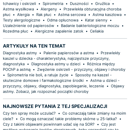
tchawicy i oskrzeli
•
Spirometria
•
Duszności
•
Gruźlica
•
Astma wysiłkowa
•
Alergeny
•
Przewlekła obturacyjna choroba
płuc
•
Alergia
•
Rak płuc
•
Astma sercowa
•
Astma kaszlowa
•
Testy alergologiczne
•
Odma opłucnowa
•
Katar sienny
•
Uzależnienie od papierosów
•
Badanie bakteriologiczne moczu
•
Rozedma płuc
•
Alergiczne zapalenie zatok
•
Celiakia
ARTYKUŁY NA TEN TEMAT
Diagnostyka astmy
•
Palenie papierosów a astma
•
Przewlekły
kaszel u dziecka - charakterystyka, najczęstsze przyczyny,
diagnostyka
•
Diagnostyka astmy u dzieci
•
Różnica między
POChP a astmą
•
Zwężenie oskrzeli - przyczyny, objawy i choroby
•
Spirometria nie boli, a ratuje życie
•
Sposoby na kaszel -
skuteczne domowe i farmakologiczne środki
•
Astma u dzieci -
przyczyny, objawy, diagnostyka, zapobieganie, leczenie
•
Objawy
astmy. Zobacz, jak rozpoznać początki choroby
NAJNOWSZE PYTANIA Z TEJ SPECJALIZACJI
Czy ten spray może uczulać?
•
Co oznaczają takie zmiany na moim
ciele?
•
Co mogą oznaczać takie problemy skórne u 25-latka?
•
Czy z takimi objawami powinnam udać się na SOR?
•
Czy jest
możliwe wykonanie testów alergicznych, żeby sprawdzić czy to