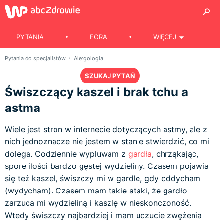
PYTANIA
FORA
WIĘCEJ
Pytania do specjalistów
Alergologia
SZUKAJ PYTAŃ
Świszczący kaszel i brak tchu a
astma
Wiele jest stron w internecie dotyczących astmy, ale z
nich jednoznacze nie jestem w stanie stwierdzić, co mi
dolega. Codziennie wypluwam z
gardła
, chrząkając,
spore ilości bardzo gęstej wydzieliny. Czasem pojawia
się też kaszel, świszczy mi w gardle, gdy oddycham
(wydycham). Czasem mam takie ataki, że gardło
zarzuca mi wydzieliną i kaszlę w nieskonczoność.
Wtedy świszczy najbardziej i mam uczucie zwężenia