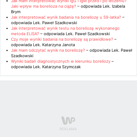
Jak mam interpretować wyniki IgG i IgM przed i po leczeniu?
Jaki wpływ ma borelioza na ciążę?
– odpowiada
Lek. Izabela
Brym
Jak interpretować wynik badania na boreliozę u 59-latka?
–
odpowiada
Lek. Paweł Szadkowski
Jak interpretować wynik testu na boreliozę wykonanego
metoda ELISA?
– odpowiada
Lek. Paweł Szadkowski
Czy moje wyniki badania na boreliozę są prawidłowe?
–
odpowiada
Lek. Katarzyna Janota
Jak mam odczytać wynik na boreliozę?
– odpowiada
Lek. Paweł
Szadkowski
Wyniki badań diagnostycznych w kierunku boreliozy
–
odpowiada
Lek. Katarzyna Szymczak