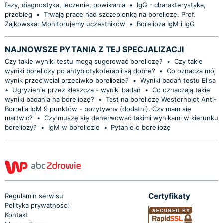
fazy, diagnostyka, leczenie, powikłania
•
IgG - charakterystyka,
przebieg
•
Trwają prace nad szczepionką na boreliozę. Prof.
Zajkowska: Monitorujemy uczestników
•
Borelioza IgM i IgG
NAJNOWSZE PYTANIA Z TEJ SPECJALIZACJI
Czy takie wyniki testu mogą sugerować boreliozę?
•
Czy takie
wyniki boreliozy po antybiotykoterapii są dobre?
•
Co oznacza mój
wynik przeciwciał przeciwko boreliozie?
•
Wyniki badań testu Elisa
•
Ugryzienie przez kleszcza - wyniki badań
•
Co oznaczają takie
wyniki badania na boreliozę?
•
Test na boreliozę Westernblot Anti-
Borrelia IgM 9 punktów - pozytywny (dodatni). Czy mam się
martwić?
•
Czy muszę się denerwować takimi wynikami w kierunku
boreliozy?
•
IgM w boreliozie
•
Pytanie o boreliozę
Certyfikaty
Regulamin serwisu
Polityka prywatności
Kontakt