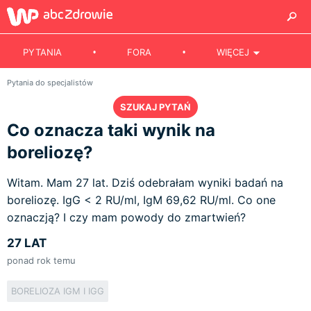
PYTANIA
FORA
WIĘCEJ
Pytania do specjalistów
SZUKAJ PYTAŃ
Co oznacza taki wynik na
boreliozę?
Witam. Mam 27 lat. Dziś odebrałam wyniki badań na
boreliozę. IgG < 2 RU/ml, IgM 69,62 RU/ml. Co one
oznaczją? I czy mam powody do zmartwień?
27 LAT
ponad rok temu
BORELIOZA IGM I IGG