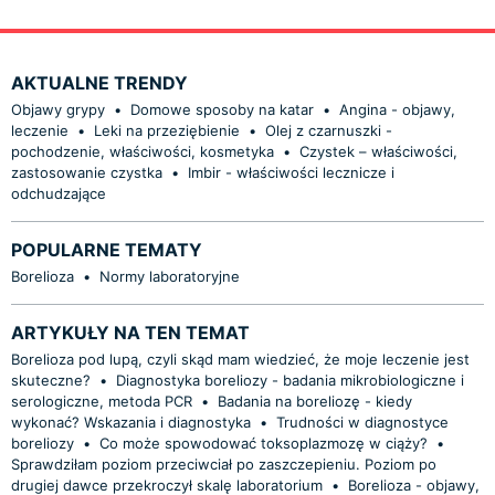
AKTUALNE TRENDY
Objawy grypy
•
Domowe sposoby na katar
•
Angina - objawy,
leczenie
•
Leki na przeziębienie
•
Olej z czarnuszki -
pochodzenie, właściwości, kosmetyka
•
Czystek – właściwości,
zastosowanie czystka
•
Imbir - właściwości lecznicze i
odchudzające
POPULARNE TEMATY
Borelioza
•
Normy laboratoryjne
ARTYKUŁY NA TEN TEMAT
Borelioza pod lupą, czyli skąd mam wiedzieć, że moje leczenie jest
skuteczne?
•
Diagnostyka boreliozy - badania mikrobiologiczne i
serologiczne, metoda PCR
•
Badania na boreliozę - kiedy
wykonać? Wskazania i diagnostyka
•
Trudności w diagnostyce
boreliozy
•
Co może spowodować toksoplazmozę w ciąży?
•
Sprawdziłam poziom przeciwciał po zaszczepieniu. Poziom po
drugiej dawce przekroczył skalę laboratorium
•
Borelioza - objawy,