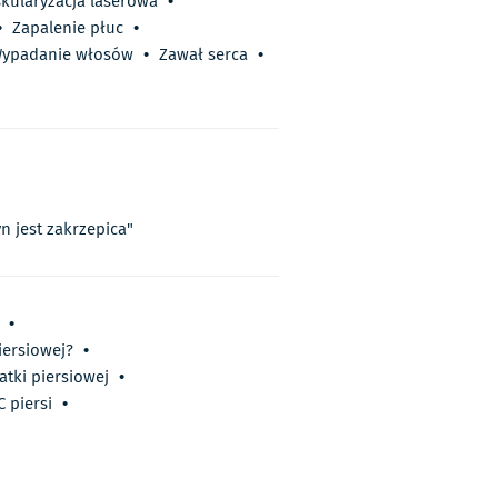
kularyzacja laserowa
•
•
Zapalenie płuc
•
ypadanie włosów
•
Zawał serca
•
n jest zakrzepica"
•
iersiowej?
•
atki piersiowej
•
 piersi
•