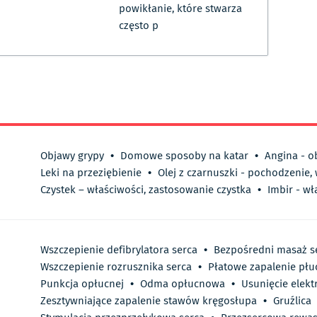
powikłanie, które stwarza
często p
Objawy grypy
•
Domowe sposoby na katar
•
Angina - o
Leki na przeziębienie
•
Olej z czarnuszki - pochodzenie,
Czystek – właściwości, zastosowanie czystka
•
Imbir - wł
Wszczepienie defibrylatora serca
•
Bezpośredni masaż s
Wszczepienie rozrusznika serca
•
Płatowe zapalenie płu
Punkcja opłucnej
•
Odma opłucnowa
•
Usunięcie elekt
Zesztywniające zapalenie stawów kręgosłupa
•
Gruźlica