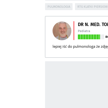
PULMONOLOGIA
RTG KLATKI PIERSIOW
DR N. MED. T
Pediatra
8
lepiej iść do pulmonologa że zdj