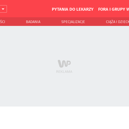
PYTANIA DO LEKARZY
FORA I GRUPY 
J
ŚCI
BADANIA
SPECJALIZACJE
CIĄŻA I DZIEC