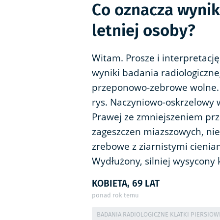
Co oznacza wynik 
letniej osoby?
Witam. Prosze i interpretację
wyniki badania radiologiczneg
przeponowo-zebrowe wolne.
rys. Naczyniowo-oskrzelowy w
Prawej ze zmniejszeniem prze
zageszczen miazszowych, nie
zrebowe z ziarnistymi cienia
Wydłużony, silniej wysycony 
KOBIETA, 69 LAT
ponad rok temu
BADANIA RADIOLOGICZNE KLATKI PIERSIOW