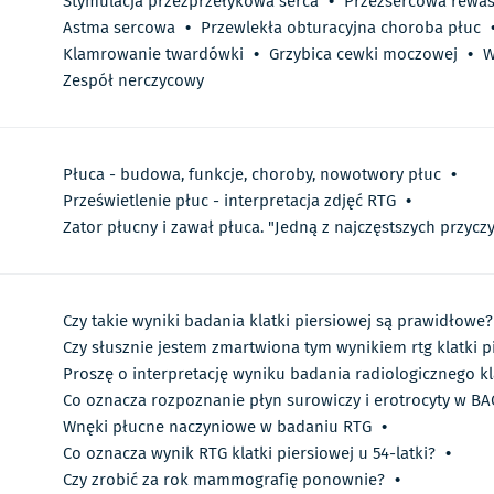
Stymulacja przezprzełykowa serca
•
Przezsercowa rewas
Astma sercowa
•
Przewlekła obturacyjna choroba płuc
Klamrowanie twardówki
•
Grzybica cewki moczowej
•
W
Zespół nerczycowy
Płuca - budowa, funkcje, choroby, nowotwory płuc
•
Prześwietlenie płuc - interpretacja zdjęć RTG
•
Zator płucny i zawał płuca. "Jedną z najczęstszych przyczy
Czy takie wyniki badania klatki piersiowej są prawidłowe?
Czy słusznie jestem zmartwiona tym wynikiem rtg klatki p
Proszę o interpretację wyniku badania radiologicznego kl
Co oznacza rozpoznanie płyn surowiczy i erotrocyty w BAC
Wnęki płucne naczyniowe w badaniu RTG
•
Co oznacza wynik RTG klatki piersiowej u 54-latki?
•
Czy zrobić za rok mammografię ponownie?
•