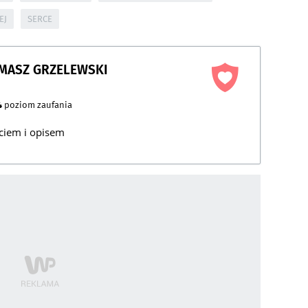
EJ
SERCE
OMASZ GRZELEWSKI
4
poziom zaufania
ęciem i opisem