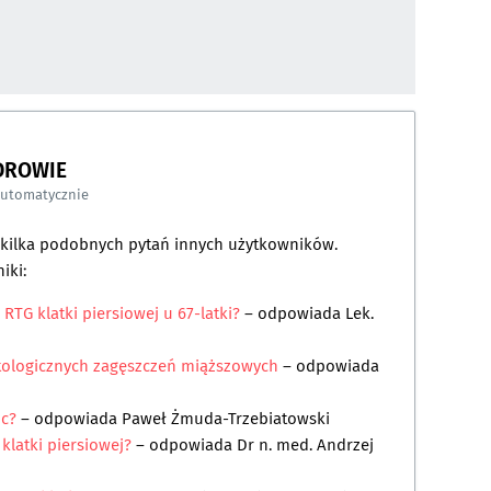
DROWIE
automatycznie
a kilka podobnych pytań innych użytkowników.
iki:
 RTG klatki piersiowej u 67-latki?
– odpowiada
Lek.
tologicznych zagęszczeń miąższowych
– odpowiada
uc?
– odpowiada
Paweł Żmuda-Trzebiatowski
klatki piersiowej?
– odpowiada
Dr n. med. Andrzej