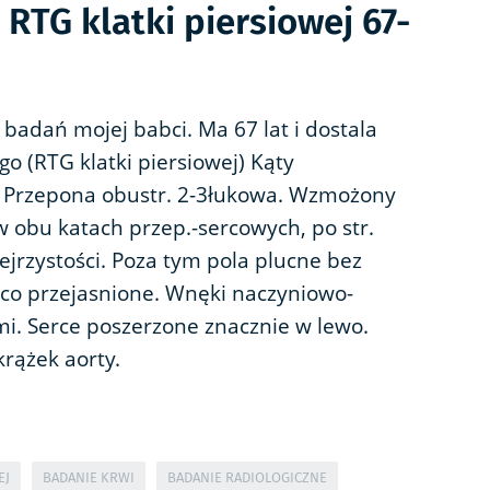
RTG klatki piersiowej 67-
 badań mojej babci. Ma 67 lat i dostala
o (RTG klatki piersiowej) Kąty
 Przepona obustr. 2-3łukowa. Wzmożony
 obu katach przep.-sercowych, po str.
jrzystości. Poza tym pola plucne bez
co przejasnione. Wnęki naczyniowo-
mi. Serce poszerzone znacznie w lewo.
krążek aorty.
EJ
BADANIE KRWI
BADANIE RADIOLOGICZNE