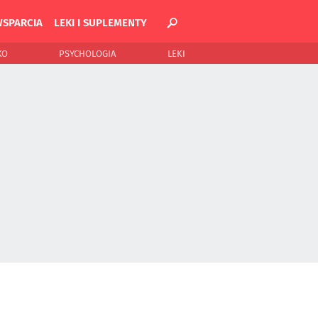
WSPARCIA
LEKI I SUPLEMENTY
KO
PSYCHOLOGIA
LEKI