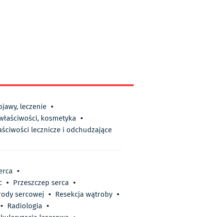
bjawy, leczenie
•
 właściwości, kosmetyka
•
aściwości lecznicze i odchudzające
erca
•
c
•
Przeszczep serca
•
rody sercowej
•
Resekcja wątroby
•
•
Radiologia
•