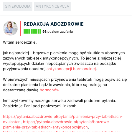
GINEKOLOGIA
ANTYKONCEPCJA
REDAKCJA ABCZDROWIE
98
poziom zaufania
Witam serdecznie,
jak najbardziej - brązowe plamienia mogą być skutkiem ubocznych
zażywanych tabletek antykoncepcyjnych. To jedne z najczęściej
występujących działań niepożądanych zwłaszcza na początku
przyjmowania doustnej
antykoncepcji hormonalnej
.
W pierwszych miesiącach przyjmowania tabletek mogą pojawiać się
delikatne plamienia bądź krwawienia, które są reakcją na
dostarczaną dawkę
hormonów
.
Inni użytkownicy naszego serwisu zadawali podobne pytania.
Znajdzie je Pani pod poniższymi linkami:
https://pytania.abczdrowie.pl/pytania/plamienia-przy-tabletkach-
ovulastan
,
https://pytania.abczdrowie.pl/pytania/brazowe-
plamienia-przy-tabletkach-antykoncepcyjnych
,