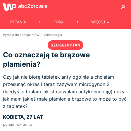
PYTANIA
FORA
WIĘCEJ
Pytania do specjalistów
Ginekologia
SZUKAJ PYTAŃ
Co oznaczają te brązowe
plamienia?
Czy jak nie biorę tabletek anty ogólnie a chciałam
przesunąć okres i teraz zażywam microgynon 21
(kiedyś je brałam jak stosowałam antykoncepcję) i czy
jak mam jakieś małe plamienia brązowe to może to być
z tabletek?
KOBIETA, 27 LAT
ponad rok temu