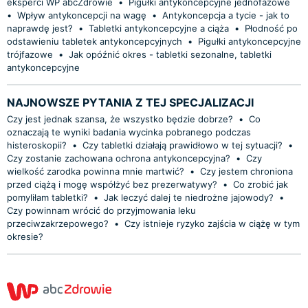
eksperci WP abcZdrowie
•
Pigułki antykoncepcyjne jednofazowe
•
Wpływ antykoncepcji na wagę
•
Antykoncepcja a tycie - jak to
naprawdę jest?
•
Tabletki antykoncepcyjne a ciąża
•
Płodność po
odstawieniu tabletek antykoncepcyjnych
•
Pigułki antykoncepcyjne
trójfazowe
•
Jak opóźnić okres - tabletki sezonalne, tabletki
antykoncepcyjne
NAJNOWSZE PYTANIA Z TEJ SPECJALIZACJI
Czy jest jednak szansa, że wszystko będzie dobrze?
•
Co
oznaczają te wyniki badania wycinka pobranego podczas
histeroskopii?
•
Czy tabletki działają prawidłowo w tej sytuacji?
•
Czy zostanie zachowana ochrona antykoncepcyjna?
•
Czy
wielkość zarodka powinna mnie martwić?
•
Czy jestem chroniona
przed ciążą i mogę współżyć bez prezerwatywy?
•
Co zrobić jak
pomyliłam tabletki?
•
Jak leczyć dalej te niedrożne jajowody?
•
Czy powinnam wrócić do przyjmowania leku
przeciwzakrzepowego?
•
Czy istnieje ryzyko zajścia w ciążę w tym
okresie?