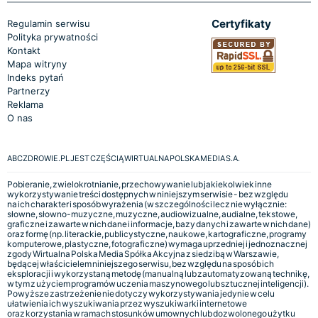
Certyfikaty
Regulamin serwisu
Polityka prywatności
Kontakt
Mapa witryny
Indeks pytań
Partnerzy
Reklama
O nas
ABCZDROWIE.PL JEST CZĘŚCIĄ WIRTUALNA POLSKA MEDIA S.A.
Pobieranie, zwielokrotnianie, przechowywanie lub jakiekolwiek inne
wykorzystywanie treści dostępnych w niniejszym serwisie - bez względu
na ich charakter i sposób wyrażenia (w szczególności lecz nie wyłącznie:
słowne, słowno-muzyczne, muzyczne, audiowizualne, audialne, tekstowe,
graficzne i zawarte w nich dane i informacje, bazy danych i zawarte w nich dane)
oraz formę (np. literackie, publicystyczne, naukowe, kartograficzne, programy
komputerowe, plastyczne, fotograficzne) wymaga uprzedniej i jednoznacznej
zgody Wirtualna Polska Media Spółka Akcyjna z siedzibą w Warszawie,
będącej właścicielem niniejszego serwisu, bez względu na sposób ich
eksploracji i wykorzystaną metodę (manualną lub zautomatyzowaną technikę,
w tym z użyciem programów uczenia maszynowego lub sztucznej inteligencji).
Powyższe zastrzeżenie nie dotyczy wykorzystywania jedynie w celu
ułatwienia ich wyszukiwania przez wyszukiwarki internetowe
oraz korzystania w ramach stosunków umownych lub dozwolonego użytku