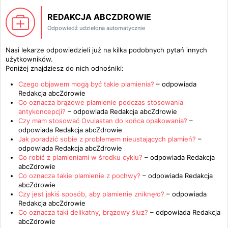
REDAKCJA ABCZDROWIE
Odpowiedź udzielona automatycznie
Nasi lekarze odpowiedzieli już na kilka podobnych pytań innych
użytkowników.
Poniżej znajdziesz do nich odnośniki:
Czego objawem mogą być takie plamienia?
– odpowiada
Redakcja abcZdrowie
Co oznacza brązowe plamienie podczas stosowania
antykoncepcji?
– odpowiada
Redakcja abcZdrowie
Czy mam stosować Ovulastan do końca opakowania?
–
odpowiada
Redakcja abcZdrowie
Jak poradzić sobie z problemem nieustających plamień?
–
odpowiada
Redakcja abcZdrowie
Co robić z plamieniami w środku cyklu?
– odpowiada
Redakcja
abcZdrowie
Co oznacza takie plamienie z pochwy?
– odpowiada
Redakcja
abcZdrowie
Czy jest jakiś sposób, aby plamienie zniknęło?
– odpowiada
Redakcja abcZdrowie
Co oznacza taki delikatny, brązowy śluz?
– odpowiada
Redakcja
abcZdrowie