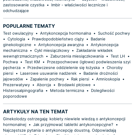
zastosowanie czystka
•
Imbir - właściwości lecznicze i
odchudzające
POPULARNE TEMATY
Test owulacyjny
•
Antykoncepcja hormonalna
•
Suchość pochwy
•
Cytologia
•
Prawdopodobieństwo ciąży
•
Badanie
ginekologiczne
•
Antykoncepcja awaryjna
•
Antykoncepcja
mechaniczna
•
Cykl miesiączkowy
•
Zakładanie wkładek
wewnątrzmacicznych
•
Zaburzenia miesiączkowania
•
Test LH
•
Pochwa
•
Test KM
•
Przezpochwowe (igłowe) podwieszenia szyi
pęcherza
•
Przedwczesne oddzielenie się łożyska
•
Choroby
piersi
•
Laserowe usuwanie nadżerek
•
Badanie drożności
jajowodów
•
Zapalenie pochwy
•
Rak piersi
•
Amnioskopia
•
Prezerwatywy
•
Aborcja
•
Brodawki płciowe
•
Histerosalpingografia
•
Metoda termiczna
•
Dolegliwości
poporodowe
ARTYKUŁY NA TEN TEMAT
Ginekolodzy ostrzegają: kobiety niewiele wiedzą o antykoncepcji
hormonalnej
•
Jak przyjmować tabletki antykoncepcyjne?
•
Najczęstsze pytania o antykoncepcję doustną. Odpowiadają