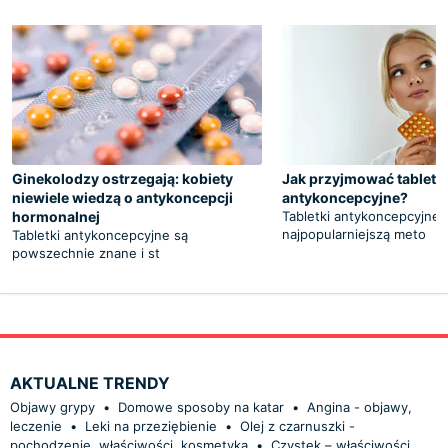
Ginekolodzy ostrzegają: kobiety
Jak przyjmować tabletki
niewiele wiedzą o antykoncepcji
antykoncepcyjne?
hormonalnej
Tabletki antykoncepcyjne 
najpopularniejszą meto
Tabletki antykoncepcyjne są
powszechnie znane i st
AKTUALNE TRENDY
Objawy grypy
•
Domowe sposoby na katar
•
Angina - objawy,
leczenie
•
Leki na przeziębienie
•
Olej z czarnuszki -
pochodzenie, właściwości, kosmetyka
•
Czystek – właściwości,