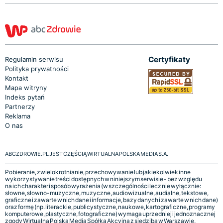
Certyfikaty
Regulamin serwisu
Polityka prywatności
Kontakt
Mapa witryny
Indeks pytań
Partnerzy
Reklama
O nas
ABCZDROWIE.PL JEST CZĘŚCIĄ WIRTUALNA POLSKA MEDIA S.A.
Pobieranie, zwielokrotnianie, przechowywanie lub jakiekolwiek inne
wykorzystywanie treści dostępnych w niniejszym serwisie - bez względu
na ich charakter i sposób wyrażenia (w szczególności lecz nie wyłącznie:
słowne, słowno-muzyczne, muzyczne, audiowizualne, audialne, tekstowe,
graficzne i zawarte w nich dane i informacje, bazy danych i zawarte w nich dane)
oraz formę (np. literackie, publicystyczne, naukowe, kartograficzne, programy
komputerowe, plastyczne, fotograficzne) wymaga uprzedniej i jednoznacznej
zgody Wirtualna Polska Media Spółka Akcyjna z siedzibą w Warszawie,