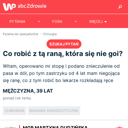
PYTANIA
FORA
WIĘCEJ
Pytania do specjalistów
Chirurgia
SZUKAJ PYTAŃ
Co robić z tą raną, która się nie goi?
Witam, operowano mi stopę i podano znieczulenie od
pasa w dół, po tym zastrzyku od 4 lat mam niegojąca
się ranę, co z tym robić bo lekarze rozkładają ręce
MĘŻCZYZNA, 39 LAT
ponad rok temu
CHIRURGIA
BADANIA DIAGNOSTYCZNE
MGR MARTYNA DUDZIŃSKA