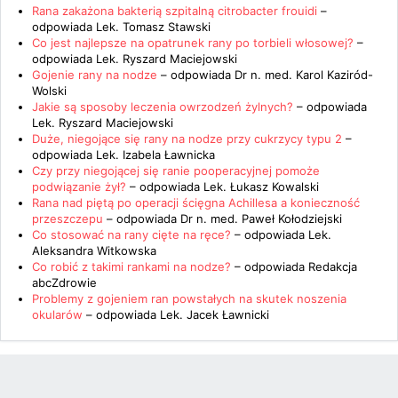
Rana zakażona bakterią szpitalną citrobacter frouidi
–
odpowiada
Lek. Tomasz Stawski
Co jest najlepsze na opatrunek rany po torbieli włosowej?
–
odpowiada
Lek. Ryszard Maciejowski
Gojenie rany na nodze
– odpowiada
Dr n. med. Karol Kaziród-
Wolski
Jakie są sposoby leczenia owrzodzeń żylnych?
– odpowiada
Lek. Ryszard Maciejowski
Duże, niegojące się rany na nodze przy cukrzycy typu 2
–
odpowiada
Lek. Izabela Ławnicka
Czy przy niegojącej się ranie pooperacyjnej pomoże
podwiązanie żył?
– odpowiada
Lek. Łukasz Kowalski
Rana nad piętą po operacji ścięgna Achillesa a konieczność
przeszczepu
– odpowiada
Dr n. med. Paweł Kołodziejski
Co stosować na rany cięte na ręce?
– odpowiada
Lek.
Aleksandra Witkowska
Co robić z takimi rankami na nodze?
– odpowiada
Redakcja
abcZdrowie
Problemy z gojeniem ran powstałych na skutek noszenia
okularów
– odpowiada
Lek. Jacek Ławnicki