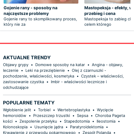
Gojenie rany - sposoby na
Mastopeksja - efekty, w
najczęstsze problemy
przebieg i cena
Gojenie rany to skomplikowany proces,
Mastopeksja to zabieg chi
który nie za
celem którego
AKTUALNE TRENDY
Objawy grypy
•
Domowe sposoby na katar
•
Angina - objawy,
leczenie
•
Leki na przeziębienie
•
Olej z czarnuszki -
pochodzenie, właściwości, kosmetyka
•
Czystek – właściwości,
zastosowanie czystka
•
Imbir - właściwości lecznicze i
odchudzające
POPULARNE TEMATY
Wgłobienie jelit
•
Torbiel
•
Wertebroplastyka
•
Wycięcie
hemoroidów
•
Przeszczep trzustki
•
Sepsa
•
Choroba Pageta
kości
•
Zespolenie przełyku
•
Stapedotomia
•
Ileostomia
•
Kolonoskopia
•
Usunięcie jądra
•
Paratyroidektomia
•
Krwawienie z przewodu pokarmowego
•
Zespół Polanda
•