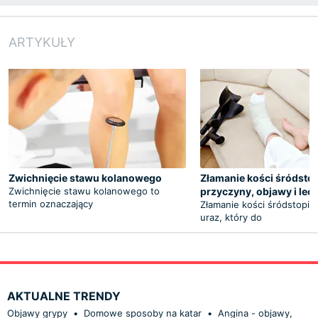
ARTYKUŁY
Zwichnięcie stawu kolanowego
Złamanie kości śródstop
Zwichnięcie stawu kolanowego to
przyczyny, objawy i lec
termin oznaczający
Złamanie kości śródstopia 
uraz, który do
AKTUALNE TRENDY
Objawy grypy
•
Domowe sposoby na katar
•
Angina - objawy,