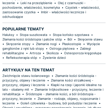
leczenie
•
Leki na przeziębienie
•
Olej z czarnuszki -
pochodzenie, właściwości, kosmetyka
•
Czystek – właściwości,
zastosowanie czystka
•
Imbir - właściwości lecznicze i
odchudzające
POPULARNE TEMATY
Haluksy
•
Stopa suszkowata
•
Stopa końsko-szpotawa
•
Złamania kości śródstopia i palców stóp
•
Ból
•
Skręcenie stawu
•
Skręcenie stopy
•
Złamanie nogi
•
Płaskostopie
•
Wycięcie
ganglionów z ręki lub stopy
•
Ostroga piętowa
•
Zabiegi
rehabilitacyjne
•
Artroza
•
Skolioza
•
Osteoporoza kręgosłupa
•
Refleksoterapia stóp
•
Żywienie dzieci
ARTYKUŁY NA TEN TEMAT
Zwichnięcie stawu kolanowego
•
Złamanie kości śródstopia -
przyczyny, objawy i leczenie
•
Złamanie kości strzałkowej -
przyczyny, objawy i leczenie
•
Klapki na rzep i japonki idealne na
lato - obalamy mit
•
Złamanie trójkostkowe - przyczyny, leczenie i
rehabilitacja
•
Śródstopie - złamanie kości, a ból śródstopia -
przyczyny, leczenie
•
Złamanie - rodzaje, objawy, rozpoznanie i
leczenie
•
Goleń człowieka - budowa, ból podudzia i leczenie
•
Obrzęk i opuchlizna - przyczyny powstawania, leczenie, jak długo