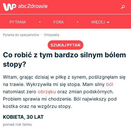
PYTANIA
FORA
WIĘCEJ
Pytania do specjalistów
Ortopedia
SZUKAJ PYTAŃ
Co robić z tym bardzo silnym bólem
stopy?
Witam, grając dzisiaj w piłkę z synem, poślizgnęłam się
na trawie. Wykrzywiła mi się stopa. Mam silny
ból
natomiast zero
obrzęku
oraz zmian podskórnych.
Problem sprawia mi chodzenie. Ból najwiekszy pod
kostka oraz na wzgórzu stopy.
KOBIETA, 30 LAT
ponad rok temu