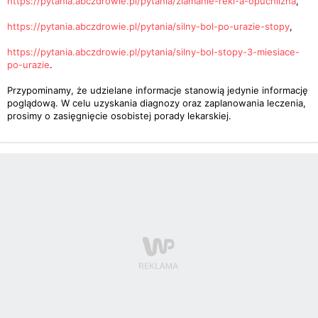
https://pytania.abczdrowie.pl/pytania/zlamanie-reki-a-opuchlizna
,
https://pytania.abczdrowie.pl/pytania/silny-bol-po-urazie-stopy
,
https://pytania.abczdrowie.pl/pytania/silny-bol-stopy-3-miesiace-
po-urazie
.
Przypominamy, że udzielane informacje stanowią jedynie informację
poglądową. W celu uzyskania diagnozy oraz zaplanowania leczenia,
prosimy o zasięgnięcie osobistej porady lekarskiej.