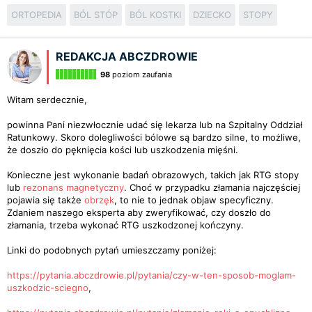
ORTOPEDIA
BÓL STÓP
BÓL KOSTKI
DZIECKO
STOPY
REDAKCJA ABCZDROWIE
98
poziom zaufania
Witam serdecznie,
powinna Pani niezwłocznie udać się lekarza lub na Szpitalny Oddział
Ratunkowy. Skoro dolegliwości bólowe są bardzo silne, to możliwe,
że doszło do pęknięcia kości lub uszkodzenia mięśni.
Konieczne jest wykonanie badań obrazowych, takich jak RTG stopy
lub
rezonans magnetyczny
. Choć w przypadku złamania najczęściej
pojawia się także
obrzęk
, to nie to jednak objaw specyficzny.
Zdaniem naszego eksperta aby zweryfikować, czy doszło do
złamania, trzeba wykonać RTG uszkodzonej kończyny.
Linki do podobnych pytań umieszczamy poniżej:
https://pytania.abczdrowie.pl/pytania/czy-w-ten-sposob-moglam-
uszkodzic-sciegno
,