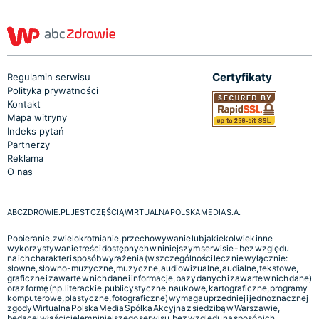
Certyfikaty
Regulamin serwisu
Polityka prywatności
Kontakt
Mapa witryny
Indeks pytań
Partnerzy
Reklama
O nas
ABCZDROWIE.PL JEST CZĘŚCIĄ WIRTUALNA POLSKA MEDIA S.A.
Pobieranie, zwielokrotnianie, przechowywanie lub jakiekolwiek inne
wykorzystywanie treści dostępnych w niniejszym serwisie - bez względu
na ich charakter i sposób wyrażenia (w szczególności lecz nie wyłącznie:
słowne, słowno-muzyczne, muzyczne, audiowizualne, audialne, tekstowe,
graficzne i zawarte w nich dane i informacje, bazy danych i zawarte w nich dane)
oraz formę (np. literackie, publicystyczne, naukowe, kartograficzne, programy
komputerowe, plastyczne, fotograficzne) wymaga uprzedniej i jednoznacznej
zgody Wirtualna Polska Media Spółka Akcyjna z siedzibą w Warszawie,
będącej właścicielem niniejszego serwisu, bez względu na sposób ich