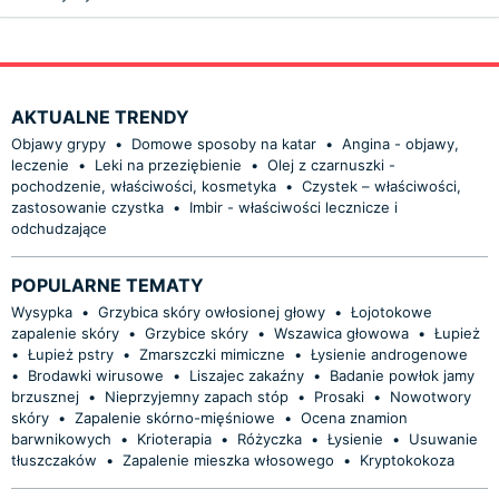
AKTUALNE TRENDY
Objawy grypy
•
Domowe sposoby na katar
•
Angina - objawy,
leczenie
•
Leki na przeziębienie
•
Olej z czarnuszki -
pochodzenie, właściwości, kosmetyka
•
Czystek – właściwości,
zastosowanie czystka
•
Imbir - właściwości lecznicze i
odchudzające
POPULARNE TEMATY
Wysypka
•
Grzybica skóry owłosionej głowy
•
Łojotokowe
zapalenie skóry
•
Grzybice skóry
•
Wszawica głowowa
•
Łupież
•
Łupież pstry
•
Zmarszczki mimiczne
•
Łysienie androgenowe
•
Brodawki wirusowe
•
Liszajec zakaźny
•
Badanie powłok jamy
brzusznej
•
Nieprzyjemny zapach stóp
•
Prosaki
•
Nowotwory
skóry
•
Zapalenie skórno-mięśniowe
•
Ocena znamion
barwnikowych
•
Krioterapia
•
Różyczka
•
Łysienie
•
Usuwanie
tłuszczaków
•
Zapalenie mieszka włosowego
•
Kryptokokoza