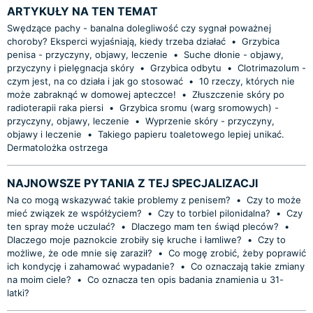
ARTYKUŁY NA TEN TEMAT
Swędzące pachy - banalna dolegliwość czy sygnał poważnej
choroby? Eksperci wyjaśniają, kiedy trzeba działać
•
Grzybica
penisa - przyczyny, objawy, leczenie
•
Suche dłonie - objawy,
przyczyny i pielęgnacja skóry
•
Grzybica odbytu
•
Clotrimazolum -
czym jest, na co działa i jak go stosować
•
10 rzeczy, których nie
może zabraknąć w domowej apteczce!
•
Złuszczenie skóry po
radioterapii raka piersi
•
Grzybica sromu (warg sromowych) -
przyczyny, objawy, leczenie
•
Wyprzenie skóry - przyczyny,
objawy i leczenie
•
Takiego papieru toaletowego lepiej unikać.
Dermatolożka ostrzega
NAJNOWSZE PYTANIA Z TEJ SPECJALIZACJI
Na co mogą wskazywać takie problemy z penisem?
•
Czy to może
mieć związek ze współżyciem?
•
Czy to torbiel pilonidalna?
•
Czy
ten spray może uczulać?
•
Dlaczego mam ten świąd pleców?
•
Dlaczego moje paznokcie zrobiły się kruche i łamliwe?
•
Czy to
możliwe, że ode mnie się zaraził?
•
Co mogę zrobić, żeby poprawić
ich kondycję i zahamować wypadanie?
•
Co oznaczają takie zmiany
na moim ciele?
•
Co oznacza ten opis badania znamienia u 31-
latki?