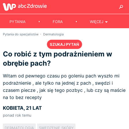
PYTANIA
FORA
WIĘCEJ
Pytania do specjalistów
Dermatologia
SZUKAJ PYTAŃ
Co robić z tym podrażnieniem w
obrębie pach?
Witam od pewnego czasu po goleniu pach wyszło mi
podrażnienie , ale tylko na jednej z pach , swędzi i
czasem piecze , jak się tego pozbyc , lub czy są maście
na to bez recepty
KOBIETA, 21 LAT
ponad rok temu
DERMATOLOGIA
SWĘDZENIE SKÓRY