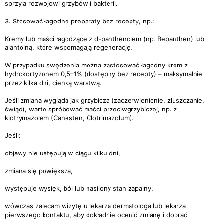
sprzyja rozwojowi grzybów i bakterii.
3. Stosować łagodne preparaty bez recepty, np.:
Kremy lub maści łagodzące z d-panthenolem (np. Bepanthen) lub
alantoiną, które wspomagają regenerację.
W przypadku swędzenia można zastosować łagodny krem z
hydrokortyzonem 0,5–1% (dostępny bez recepty) – maksymalnie
przez kilka dni, cienką warstwą.
Jeśli zmiana wygląda jak grzybicza (zaczerwienienie, złuszczanie,
świąd), warto spróbować maści przeciwgrzybiczej, np. z
klotrymazolem (Canesten, Clotrimazolum).
Jeśli:
objawy nie ustępują w ciągu kilku dni,
zmiana się powiększa,
występuje wysięk, ból lub nasilony stan zapalny,
wówczas zalecam wizytę u lekarza dermatologa lub lekarza
pierwszego kontaktu, aby dokładnie ocenić zmianę i dobrać