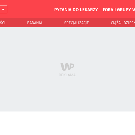
PYTANIA DO LEKARZY
FORA I GRUPY 
J
ŚCI
BADANIA
SPECJALIZACJE
CIĄŻA I DZIEC