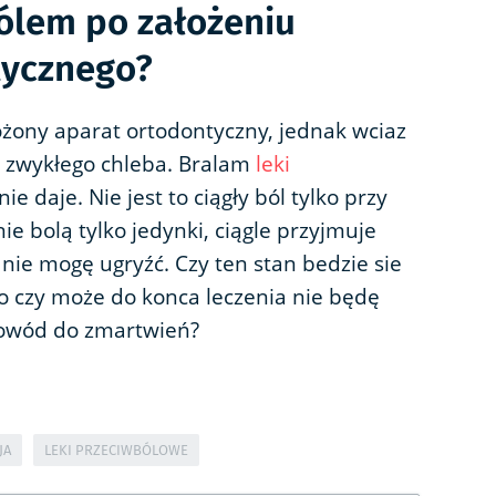
bólem po założeniu
tycznego?
ony aparat ortodontyczny, jednak wciaz
u zwykłego chleba. Bralam
leki
ie daje. Nie jest to ciągły ból tylko przy
nie bolą tylko jedynki, ciągle przyjmuje
ie mogę ugryźć. Czy ten stan bedzie sie
bko czy może do konca leczenia nie będę
 powód do zmartwień?
JA
LEKI PRZECIWBÓLOWE