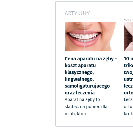
ARTYKUŁY
Cena aparatu na zęby -
10 
koszt aparatu
tri
klasycznego,
two
lingwalnego,
ust
samoligaturujacego
lec
oraz leczenia
ort
Aparat na zęby to
Lecz
skuteczna pomoc dla
orto
osób, które
krok