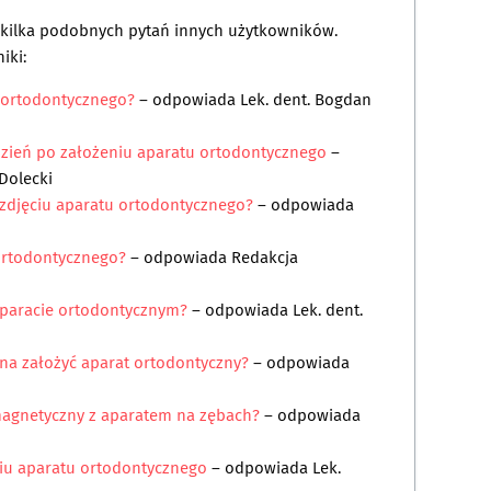
a kilka podobnych pytań innych użytkowników.
iki:
u ortodontycznego?
– odpowiada
Lek. dent. Bogdan
dzień po założeniu aparatu ortodontycznego
–
 Dolecki
zdjęciu aparatu ortodontycznego?
– odpowiada
 ortodontycznego?
– odpowiada
Redakcja
 aparacie ortodontycznym?
– odpowiada
Lek. dent.
na założyć aparat ortodontyczny?
– odpowiada
agnetyczny z aparatem na zębach?
– odpowiada
ciu aparatu ortodontycznego
– odpowiada
Lek.