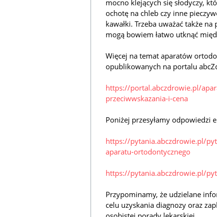
mocno klejących się słodyczy, kt
ochotę na chleb czy inne pieczywo
kawałki. Trzeba uważać także na 
mogą bowiem łatwo utknąć międz
Więcej na temat aparatów ortod
opublikowanych na portalu abcZd
https://portal.abczdrowie.pl/apa
przeciwwskazania-i-cena
Poniżej przesyłamy odpowiedzi e
https://pytania.abczdrowie.pl/py
aparatu-ortodontycznego
https://pytania.abczdrowie.pl/py
Przypominamy, że udzielane info
celu uzyskania diagnozy oraz zap
osobistej porady lekarskiej.