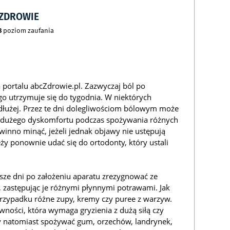
CZDROWIE
8
poziom zaufania
 portalu abcZdrowie.pl. Zazwyczaj ból po
go utrzymuje się do tygodnia. W niektórych
łużej. Przez te dni dolegliwościom bólowym może
 dużego dyskomfortu podczas spożywania różnych
winno minąć, jeżeli jednak objawy nie ustępują
leży ponownie udać się do ortodonty, który ustali
sze dni po założeniu aparatu zrezygnować ze
zastępując je różnymi płynnymi potrawami. Jak
przypadku różne zupy, kremy czy puree z warzyw.
wności, która wymaga gryzienia z dużą siłą czy
y natomiast spożywać gum, orzechów, landrynek,