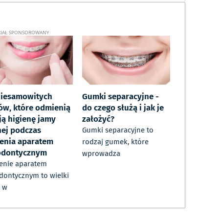
niesamowitych
Gumki separacyjne -
ków, które odmienią
do czego służą i jak je
ją higienę jamy
założyć?
nej podczas
Gumki separacyjne to
zenia aparatem
rodzaj gumek, które
odontycznym
wprowadza
enie aparatem
dontycznym to wielki
 w