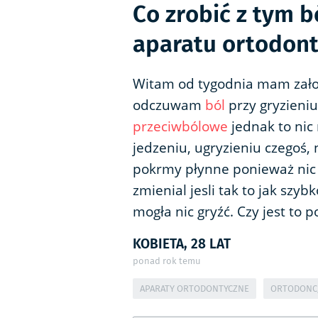
Co zrobić z tym 
aparatu ortodon
Witam od tygodnia mam założ
odczuwam
ból
przy gryzieni
przeciwbólowe
jednak to nic n
jedzeniu, ugryzieniu czegoś, 
pokrmy płynne ponieważ nic n
zmienial jesli tak to jak szy
mogła nic gryźć. Czy jest to
KOBIETA, 28 LAT
ponad rok temu
APARATY ORTODONTYCZNE
ORTODONC