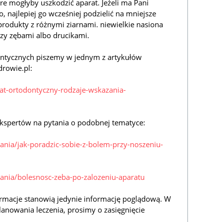
óre mogłyby uszkodzić aparat. Jeżeli ma Pani
, najlepiej go wcześniej podzielić na mniejsze
produkty z różnymi ziarnami. niewielkie nasiona
y zębami albo drucikami.
ontycznych piszemy w jednym z artykułów
rowie.pl:
rat-ortodontyczny-rodzaje-wskazania-
kspertów na pytania o podobnej tematyce:
tania/jak-poradzic-sobie-z-bolem-przy-noszeniu-
tania/bolesnosc-zeba-po-zalozeniu-aparatu
rmacje stanowią jedynie informację poglądową. W
lanowania leczenia, prosimy o zasięgnięcie