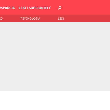
WSPARCIA
LEKI I SUPLEMENTY
KO
PSYCHOLOGIA
LEKI