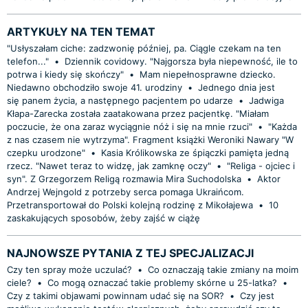
ARTYKUŁY NA TEN TEMAT
"Usłyszałam ciche: zadzwonię później, pa. Ciągle czekam na ten
telefon..."
•
Dziennik covidowy. "Najgorsza była niepewność, ile to
potrwa i kiedy się skończy"
•
Mam niepełnosprawne dziecko.
Niedawno obchodziło swoje 41. urodziny
•
Jednego dnia jest
się panem życia, a następnego pacjentem po udarze
•
Jadwiga
Kłapa-Zarecka została zaatakowana przez pacjentkę. "Miałam
poczucie, że ona zaraz wyciągnie nóż i się na mnie rzuci"
•
"Każda
z nas czasem nie wytrzyma". Fragment książki Weroniki Nawary "W
czepku urodzone"
•
Kasia Królikowska ze śpiączki pamięta jedną
rzecz. "Nawet teraz to widzę, jak zamknę oczy"
•
"Religa - ojciec i
syn". Z Grzegorzem Religą rozmawia Mira Suchodolska
•
Aktor
Andrzej Wejngold z potrzeby serca pomaga Ukraińcom.
Przetransportował do Polski kolejną rodzinę z Mikołajewa
•
10
zaskakujących sposobów, żeby zajść w ciążę
NAJNOWSZE PYTANIA Z TEJ SPECJALIZACJI
Czy ten spray może uczulać?
•
Co oznaczają takie zmiany na moim
ciele?
•
Co mogą oznaczać takie problemy skórne u 25-latka?
•
Czy z takimi objawami powinnam udać się na SOR?
•
Czy jest