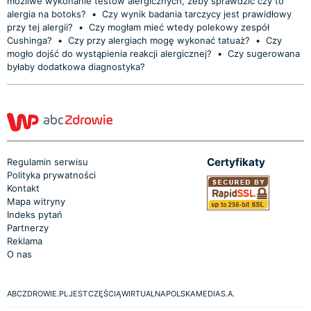
możliwe wykonanie testów alergicznych, żeby sprawdzić czy to
alergia na botoks?
•
Czy wynik badania tarczycy jest prawidłowy
przy tej alergii?
•
Czy mogłam mieć wtedy polekowy zespół
Cushinga?
•
Czy przy alergiach mogę wykonać tatuaż?
•
Czy
mogło dojść do wystąpienia reakcji alergicznej?
•
Czy sugerowana
byłaby dodatkowa diagnostyka?
Certyfikaty
Regulamin serwisu
Polityka prywatności
Kontakt
Mapa witryny
Indeks pytań
Partnerzy
Reklama
O nas
ABCZDROWIE.PL JEST CZĘŚCIĄ WIRTUALNA POLSKA MEDIA S.A.