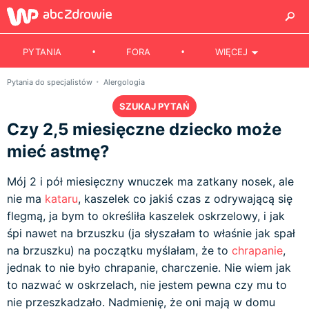
PYTANIA
FORA
WIĘCEJ
Pytania do specjalistów
Alergologia
SZUKAJ PYTAŃ
Czy 2,5 miesięczne dziecko może
mieć astmę?
Mój 2 i pół miesięczny wnuczek ma zatkany nosek, ale
nie ma
kataru
, kaszelek co jakiś czas z odrywającą się
flegmą, ja bym to określiła kaszelek oskrzelowy, i jak
śpi nawet na brzuszku (ja słyszałam to właśnie jak spał
na brzuszku) na początku myślałam, że to
chrapanie
,
jednak to nie było chrapanie, charczenie. Nie wiem jak
to nazwać w oskrzelach, nie jestem pewna czy mu to
nie przeszkadzało. Nadmienię, że oni mają w domu