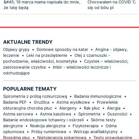
&#45; 19 marca mama napisała do mnie,
Chorowałam na COVID 12 d
że tatę będą
się od bólu pl
AKTUALNE TRENDY
Objawy grypy
•
Domowe sposoby na katar
•
Angina - objawy,
leczenie
•
Leki na przeziębienie
•
Olej z czarnuszki -
pochodzenie, właściwości, kosmetyka
•
Czystek – właściwości,
zastosowanie czystka
•
Imbir - właściwości lecznicze i
odchudzające
POPULARNE TEMATY
Spirometria z próbą rozkurczową
•
Badania immunologiczne
•
Badania PEF
•
Gruźlica
•
Astma wysiłkowa
•
Przewlekła
obturacyjna choroba płuc
•
Alergeny
•
Rak płuc
•
Alergia
•
Astma sercowa
•
Astma kaszlowa
•
Spirometria
•
Duszności
•
Badanie endoskopowe tchawicy i oskrzeli
•
Skórne testy
alergiczne
•
Reakcja alergiczna
•
Fizykoterapia
•
Odma
opłucnowa
•
Próby rumieniowe
•
Wstrząs anafilaktyczny
•
Rozedma płuc
•
Nietolerancja pokarmowa
•
Testy prowokacyjne