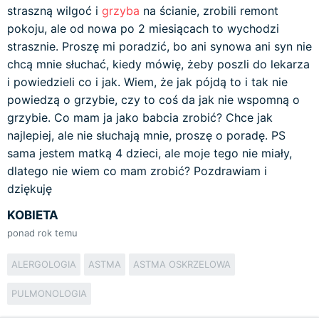
straszną wilgoć i
grzyba
na ścianie, zrobili remont
pokoju, ale od nowa po 2 miesiącach to wychodzi
strasznie. Proszę mi poradzić, bo ani synowa ani syn nie
chcą mnie słuchać, kiedy mówię, żeby poszli do lekarza
i powiedzieli co i jak. Wiem, że jak pójdą to i tak nie
powiedzą o grzybie, czy to coś da jak nie wspomną o
grzybie. Co mam ja jako babcia zrobić? Chce jak
najlepiej, ale nie słuchają mnie, proszę o poradę. PS
sama jestem matką 4 dzieci, ale moje tego nie miały,
dlatego nie wiem co mam zrobić? Pozdrawiam i
dziękuję
KOBIETA
ponad rok temu
ALERGOLOGIA
ASTMA
ASTMA OSKRZELOWA
PULMONOLOGIA