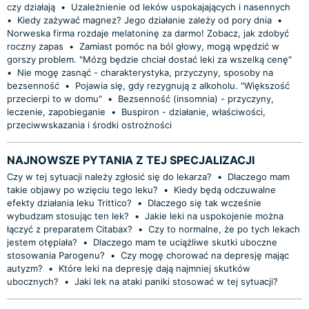
czy działają
•
Uzależnienie od leków uspokajających i nasennych
•
Kiedy zażywać magnez? Jego działanie zależy od pory dnia
•
Norweska firma rozdaje melatoninę za darmo! Zobacz, jak zdobyć
roczny zapas
•
Zamiast pomóc na ból głowy, mogą wpędzić w
gorszy problem. "Mózg będzie chciał dostać leki za wszelką cenę"
•
Nie mogę zasnąć - charakterystyka, przyczyny, sposoby na
bezsenność
•
Pojawia się, gdy rezygnują z alkoholu. "Większość
przecierpi to w domu"
•
Bezsenność (insomnia) - przyczyny,
leczenie, zapobieganie
•
Buspiron - działanie, właściwości,
przeciwwskazania i środki ostrożności
NAJNOWSZE PYTANIA Z TEJ SPECJALIZACJI
Czy w tej sytuacji należy zgłosić się do lekarza?
•
Dlaczego mam
takie objawy po wzięciu tego leku?
•
Kiedy będą odczuwalne
efekty działania leku Trittico?
•
Dlaczego się tak wcześnie
wybudzam stosując ten lek?
•
Jakie leki na uspokojenie można
łączyć z preparatem Citabax?
•
Czy to normalne, że po tych lekach
jestem otępiała?
•
Dlaczego mam te uciążliwe skutki uboczne
stosowania Parogenu?
•
Czy mogę chorować na depresję mając
autyzm?
•
Które leki na depresję dają najmniej skutków
ubocznych?
•
Jaki lek na ataki paniki stosować w tej sytuacji?