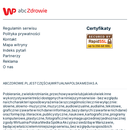
Certyfikaty
Regulamin serwisu
Polityka prywatności
Kontakt
Mapa witryny
Indeks pytań
Partnerzy
Reklama
O nas
ABCZDROWIE.PL JEST CZĘŚCIĄ WIRTUALNA POLSKA MEDIA S.A.
Pobieranie, zwielokrotnianie, przechowywanie lub jakiekolwiek inne
wykorzystywanie treści dostępnych w niniejszym serwisie - bez względu
na ich charakter i sposób wyrażenia (w szczególności lecz nie wyłącznie:
słowne, słowno-muzyczne, muzyczne, audiowizualne, audialne, tekstowe,
graficzne i zawarte w nich dane i informacje, bazy danych i zawarte w nich dane)
oraz formę (np. literackie, publicystyczne, naukowe, kartograficzne, programy
komputerowe, plastyczne, fotograficzne) wymaga uprzedniej i jednoznacznej
zgody Wirtualna Polska Media Spółka Akcyjna z siedzibą w Warszawie,
będącej właścicielem niniejszego serwisu, bez względu na sposób ich