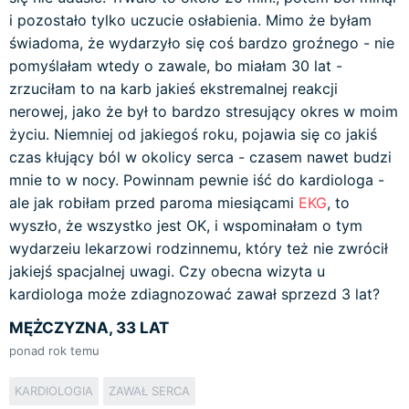
i pozostało tylko uczucie osłabienia. Mimo że byłam
świadoma, że wydarzyło się coś bardzo groźnego - nie
pomyślałam wtedy o zawale, bo miałam 30 lat -
zrzuciłam to na karb jakieś ekstremalnej reakcji
nerowej, jako że był to bardzo stresujący okres w moim
życiu. Niemniej od jakiegoś roku, pojawia się co jakiś
czas kłujący ból w okolicy serca - czasem nawet budzi
mnie to w nocy. Powinnam pewnie iść do kardiologa -
ale jak robiłam przed paroma miesiącami
EKG
, to
wyszło, że wszystko jest OK, i wspominałam o tym
wydarzeiu lekarzowi rodzinnemu, który też nie zwrócił
jakiejś spacjalnej uwagi. Czy obecna wizyta u
kardiologa może zdiagnozować zawał sprzezd 3 lat?
MĘŻCZYZNA, 33 LAT
ponad rok temu
KARDIOLOGIA
ZAWAŁ SERCA