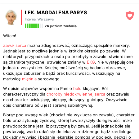
LEK. MAGDALENA PARYS
Interna
,
Warszawa
76
poziom zaufania
Witam!
Zawał serca
można zdiagnozować, oznaczając specjalne markery.
Jednak jest to możliwe jedynie w krótkim okresie po zawale. W
niektórych przypadkach u osób po przebytym zawale, stwierdzane
są charakterystyczne, utrwalone zmiany w
EKG
. Nie występują one
jednak u wszystkich. Kolejną możliwością są badania obrazowe,
ukazujące zaburzenia bądź brak kurczliwości, wskazujący na
martwicę
mięśnia
sercowego.
W opisie objawów wspomina Pani o
bólu
kłującym. Ból
charakterystyczny dla
choroby niedokrwiennej serca
oraz zawału
ma charakter uciskający, piękący, duszący, gniotący. Oczywiście
opis charakteru bólu jest sprawą subiektywną.
Biorąc pod uwagę wiek (chociaż nie wyklucza on zawału), charakter
bólu oraz sytuację życiową, której towarzyszyły dolegliwości, mało
prawdopodobne jest, iż przyczyną był zawał. Jeśli jednak bóle się
powtarzają, warto udać się do lekarza rodzinnego bądź kardiologa.
Dokładny wywiad i badanie lekarskie pomogą w podjęciu decyzji o