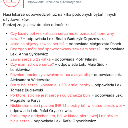
Odpowiedź udzielona automatycznie
Nasi lekarze odpowiedzieli już na kilka podobnych pytań innych
użytkowników.
Poniżej znajdziesz do nich odnośniki:
Czy każdy ból w okolicach serca może oznaczać ponowny
zawał?
– odpowiada
Lek. Beata Wańczyk-Dręczewska
Jakie są objawy zawału serca?
– odpowiada
Małgorzata Panek
Czy zgon mógł być spowodowany zawałem serca?
– odpowiada
Lek. Anna Syrkiewicz
Zawał serca u 22-latka
– odpowiada
Piotr Pilarski
Czy mam zdrowe serce?
– odpowiada
Lek. Maja Sidor-
Lenkiewicz
Różnice pomiędzy zawałem serca a asystolią
– odpowiada
Lek.
Aleksandra Witkowska
Ostry ból serca i kołatanie u 30-letniej osoby
– odpowiada
Lek.
Tomasz Budlewski
Po której stronie jest serce i co oznacza ból?
– odpowiada
Lek.
Magdalena Parys
Niskie ciśnienie i poziom INR 1,1 a ostry ból w klatce piersiowej
–
odpowiada
Lek. Rafał Gryszkiewicz
Problemy z oddychaniem, ból w klatce piersiowej i nierówne
bicie serca
– odpowiada
Lek. Rafał Gryszkiewicz