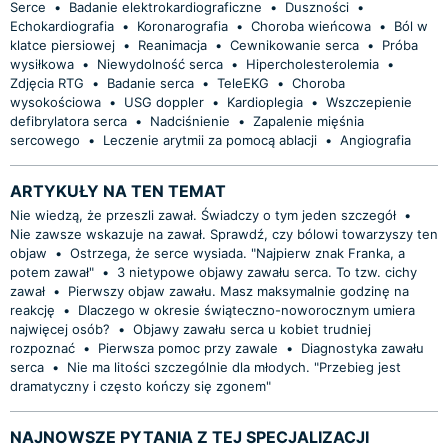
Serce
•
Badanie elektrokardiograficzne
•
Duszności
•
Echokardiografia
•
Koronarografia
•
Choroba wieńcowa
•
Ból w
klatce piersiowej
•
Reanimacja
•
Cewnikowanie serca
•
Próba
wysiłkowa
•
Niewydolność serca
•
Hipercholesterolemia
•
Zdjęcia RTG
•
Badanie serca
•
TeleEKG
•
Choroba
wysokościowa
•
USG doppler
•
Kardioplegia
•
Wszczepienie
defibrylatora serca
•
Nadciśnienie
•
Zapalenie mięśnia
sercowego
•
Leczenie arytmii za pomocą ablacji
•
Angiografia
ARTYKUŁY NA TEN TEMAT
Nie wiedzą, że przeszli zawał. Świadczy o tym jeden szczegół
•
Nie zawsze wskazuje na zawał. Sprawdź, czy bólowi towarzyszy ten
objaw
•
Ostrzega, że serce wysiada. "Najpierw znak Franka, a
potem zawał"
•
3 nietypowe objawy zawału serca. To tzw. cichy
zawał
•
Pierwszy objaw zawału. Masz maksymalnie godzinę na
reakcję
•
Dlaczego w okresie świąteczno-noworocznym umiera
najwięcej osób?
•
Objawy zawału serca u kobiet trudniej
rozpoznać
•
Pierwsza pomoc przy zawale
•
Diagnostyka zawału
serca
•
Nie ma litości szczególnie dla młodych. "Przebieg jest
dramatyczny i często kończy się zgonem"
NAJNOWSZE PYTANIA Z TEJ SPECJALIZACJI