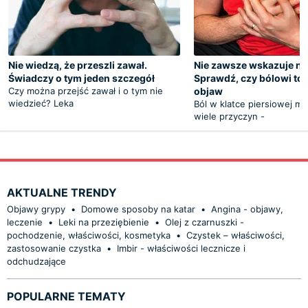
Nie wiedzą, że przeszli zawał.
Nie zawsze wskazuje na
Świadczy o tym jeden szczegół
Sprawdź, czy bólowi to
Czy można przejść zawał i o tym nie
objaw
wiedzieć? Leka
Ból w klatce piersiowej m
wiele przyczyn -
AKTUALNE TRENDY
Objawy grypy
•
Domowe sposoby na katar
•
Angina - objawy,
leczenie
•
Leki na przeziębienie
•
Olej z czarnuszki -
pochodzenie, właściwości, kosmetyka
•
Czystek – właściwości,
zastosowanie czystka
•
Imbir - właściwości lecznicze i
odchudzające
POPULARNE TEMATY