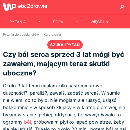
PYTANIA
FORA
WIĘCEJ
Pytania do specjalistów
Kardiologia
SZUKAJ PYTAŃ
Czy ból serca sprzed 3 lat mógł być
zawałem, mającym teraz skutki
uboczne?
Około 3 lat temu miałam kilkunastominutowe
duszności?, paraliż?, zawał?, zapaść serca?. W sumie
nie wiem, co to było. Nie mogłam sie ruszyć, usiąść,
bolało mnie - w sposób kłujacy - w klatce piersiwej, nie
byłam w stanie głebiej oddychać, bo wywyoływało to
ogromny
ból
, próbowałm płytko łapać powietrze, żeby
się nie udusić. Trwało to około 20 min., potem ból minął