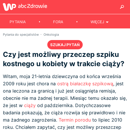
PYTANIA
FORA
WIĘCEJ
Pytania do specjalistów
Onkologia
SZUKAJ PYTAŃ
Czy jest możliwy przeczep szpiku
kostnego u kobiety w trakcie ciąży?
Witam, moja 21-letnia dziewczyna od końca września
2009 roku jest chora na
ostrą białaczkę szpikową
, jest
ona leczona za granicą i już jest osiągnięta remisja,
obecnie nie ma żadnej terapii. Miesiąc temu okazało się,
że jest w
ciąży
od października. Dotychczasowe
badania pokazują, że ciąża rozwija się prawidłowo i nie
ma żadnego zagrożenia.
Termin porodu
to lipiec 2010
roku. Chciałem zapytać, czy jest możliwy przeszczep