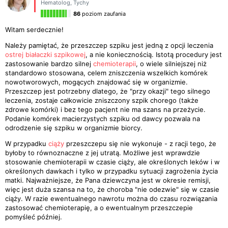
Hematolog
,
Tychy
86
poziom zaufania
Witam serdecznie!
Należy pamiętać, że przeszczep szpiku jest jedną z opcji leczenia
ostrej białaczki szpikowej
, a nie koniecznością. Istotą procedury jest
zastosowanie bardzo silnej
chemioterapii
, o wiele silniejszej niż
standardowo stosowana, celem zniszczenia wszelkich komórek
nowotworowych, mogących znajdować się w organizmie.
Przeszczep jest potrzebny dlatego, że "przy okazji" tego silnego
leczenia, zostaje całkowicie zniszczony szpik chorego (także
zdrowe komórki) i bez tego pacjent nie ma szans na przeżycie.
Podanie komórek macierzystych szpiku od dawcy pozwala na
odrodzenie się szpiku w organizmie biorcy.
W przypadku
ciąży
przeszczepu się nie wykonuje - z racji tego, że
byłoby to równoznaczne z jej utratą. Możliwe jest wprawdzie
stosowanie chemioterapii w czasie ciąży, ale określonych leków i w
określonych dawkach i tylko w przypadku sytuacji zagrożenia życia
matki. Najważniejsze, że Pana dziewczyna jest w okresie remisji,
więc jest duża szansa na to, że choroba "nie odezwie" się w czasie
ciąży. W razie ewentualnego nawrotu można do czasu rozwiązania
zastosować chemioterapię, a o ewentualnym przeszczepie
pomyśleć później.