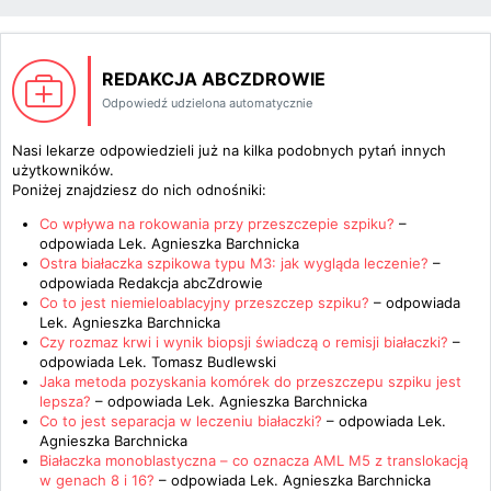
REDAKCJA ABCZDROWIE
Odpowiedź udzielona automatycznie
Nasi lekarze odpowiedzieli już na kilka podobnych pytań innych
użytkowników.
Poniżej znajdziesz do nich odnośniki:
Co wpływa na rokowania przy przeszczepie szpiku?
–
odpowiada
Lek. Agnieszka Barchnicka
Ostra białaczka szpikowa typu M3: jak wygląda leczenie?
–
odpowiada
Redakcja abcZdrowie
Co to jest niemieloablacyjny przeszczep szpiku?
– odpowiada
Lek. Agnieszka Barchnicka
Czy rozmaz krwi i wynik biopsji świadczą o remisji białaczki?
–
odpowiada
Lek. Tomasz Budlewski
Jaka metoda pozyskania komórek do przeszczepu szpiku jest
lepsza?
– odpowiada
Lek. Agnieszka Barchnicka
Co to jest separacja w leczeniu białaczki?
– odpowiada
Lek.
Agnieszka Barchnicka
Białaczka monoblastyczna – co oznacza AML M5 z translokacją
w genach 8 i 16?
– odpowiada
Lek. Agnieszka Barchnicka