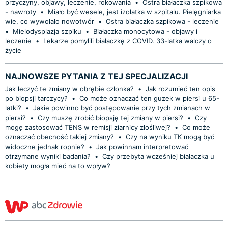
przyczyny, objawy, leczenie, rokowania
•
Ostra białaczka szpikowa
- nawroty
•
Miało być wesele, jest izolatka w szpitalu. Pielęgniarka
wie, co wywołało nowotwór
•
Ostra białaczka szpikowa - leczenie
•
Mielodysplazja szpiku
•
Białaczka monocytowa - objawy i
leczenie
•
Lekarze pomylili białaczkę z COVID. 33-latka walczy o
życie
NAJNOWSZE PYTANIA Z TEJ SPECJALIZACJI
Jak leczyć te zmiany w obrębie członka?
•
Jak rozumieć ten opis
po biopsji tarczycy?
•
Co może oznaczać ten guzek w piersi u 65-
latki?
•
Jakie powinno być postępowanie przy tych zmianach w
piersi?
•
Czy muszę zrobić biopsję tej zmiany w piersi?
•
Czy
mogę zastosować TENS w remisji ziarnicy złośliwej?
•
Co może
oznaczać obecność takiej zmiany?
•
Czy na wyniku TK mogą być
widoczne jednak ropnie?
•
Jak powinnam interpretować
otrzymane wyniki badania?
•
Czy przebyta wcześniej białaczka u
kobiety mogła mieć na to wpływ?