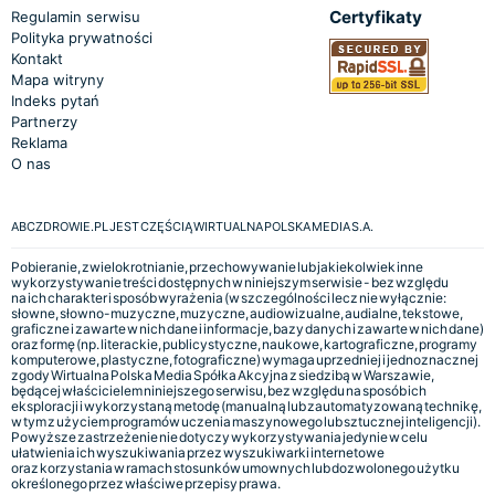
Certyfikaty
Regulamin serwisu
Polityka prywatności
Kontakt
Mapa witryny
Indeks pytań
Partnerzy
Reklama
O nas
ABCZDROWIE.PL JEST CZĘŚCIĄ WIRTUALNA POLSKA MEDIA S.A.
Pobieranie, zwielokrotnianie, przechowywanie lub jakiekolwiek inne
wykorzystywanie treści dostępnych w niniejszym serwisie - bez względu
na ich charakter i sposób wyrażenia (w szczególności lecz nie wyłącznie:
słowne, słowno-muzyczne, muzyczne, audiowizualne, audialne, tekstowe,
graficzne i zawarte w nich dane i informacje, bazy danych i zawarte w nich dane)
oraz formę (np. literackie, publicystyczne, naukowe, kartograficzne, programy
komputerowe, plastyczne, fotograficzne) wymaga uprzedniej i jednoznacznej
zgody Wirtualna Polska Media Spółka Akcyjna z siedzibą w Warszawie,
będącej właścicielem niniejszego serwisu, bez względu na sposób ich
eksploracji i wykorzystaną metodę (manualną lub zautomatyzowaną technikę,
w tym z użyciem programów uczenia maszynowego lub sztucznej inteligencji).
Powyższe zastrzeżenie nie dotyczy wykorzystywania jedynie w celu
ułatwienia ich wyszukiwania przez wyszukiwarki internetowe
oraz korzystania w ramach stosunków umownych lub dozwolonego użytku
określonego przez właściwe przepisy prawa.