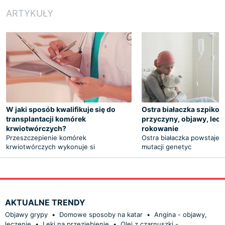
ARTYKUŁY
W jaki sposób kwalifikuje się do
Ostra białaczka szpikow
transplantacji komórek
przyczyny, objawy, lecz
krwiotwórczych?
rokowanie
Przeszczepienie komórek
Ostra białaczka powstaje 
krwiotwórczych wykonuje si
mutacji genetyc
AKTUALNE TRENDY
Objawy grypy
•
Domowe sposoby na katar
•
Angina - objawy,
leczenie
•
Leki na przeziębienie
•
Olej z czarnuszki -