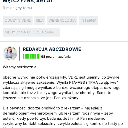
MĘŻCZYZNA, 49 LAT
9
miesięcy temu
ODCZYN VDRL
KIŁA
WENEROLOGIA
INTERNA
MEDYCYNA CHORÓB ZAKAŹNYCH
REDAKCJA ABCZDROWIE
98
poziom zaufania
Witamy serdecznie,
obecne wyniki nie potwierdzają kiły. VDRL jest ujemny, co zwykle
wyklucza aktywne zakażenie. Wyniki FTA-ABS i TPHA „wątpliwe”
zdarzają się i mogą wynikać z bardzo wczesnego etapu, dawnego
kontaktu, ale też z fałszywego wyniku bez choroby. Samo to
jeszcze nie oznacza, że jest Pan zakażony.
Dla pewności dobrze omówić to z lekarzem – najlepiej z
dermatologiem-wenerologiem lub lekarzem rodzinnym – żeby
ustalić, kiedy powtórzyć badania. Jeśli miał Pan niedawno
ryzykowny kontakt seksualny, zwykle zaleca się kontrolne testy po