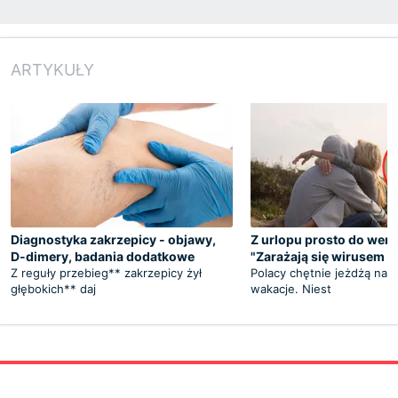
ARTYKUŁY
Diagnostyka zakrzepicy - objawy,
Z urlopu prosto do wen
D-dimery, badania dodatkowe
"Zarażają się wirusem HIV
Z reguły przebieg** zakrzepicy żył
Polacy chętnie jeżdżą na 
głębokich** daj
wakacje. Niest