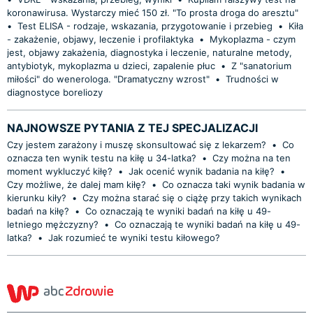
koronawirusa. Wystarczy mieć 150 zł. "To prosta droga do aresztu"
•
Test ELISA - rodzaje, wskazania, przygotowanie i przebieg
•
Kiła
- zakażenie, objawy, leczenie i profilaktyka
•
Mykoplazma - czym
jest, objawy zakażenia, diagnostyka i leczenie, naturalne metody,
antybiotyk, mykoplazma u dzieci, zapalenie płuc
•
Z "sanatorium
miłości" do wenerologa. "Dramatyczny wzrost"
•
Trudności w
diagnostyce boreliozy
NAJNOWSZE PYTANIA Z TEJ SPECJALIZACJI
Czy jestem zarażony i muszę skonsultować się z lekarzem?
•
Co
oznacza ten wynik testu na kiłę u 34-latka?
•
Czy można na ten
moment wykluczyć kiłę?
•
Jak ocenić wynik badania na kiłę?
•
Czy możliwe, że dalej mam kiłę?
•
Co oznacza taki wynik badania w
kierunku kiły?
•
Czy można starać się o ciążę przy takich wynikach
badań na kiłę?
•
Co oznaczają te wyniki badań na kiłę u 49-
letniego mężczyzny?
•
Co oznaczają te wyniki badań na kiłę u 49-
latka?
•
Jak rozumieć te wyniki testu kiłowego?