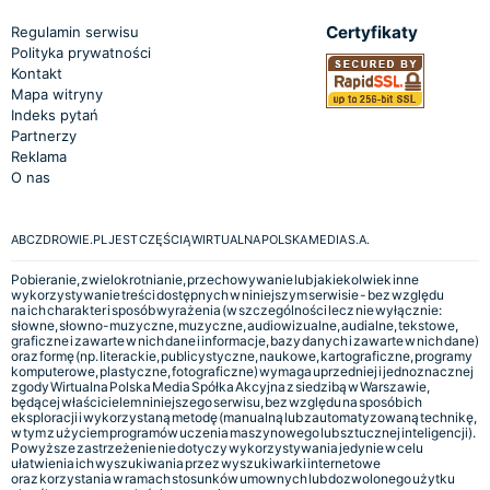
Certyfikaty
Regulamin serwisu
Polityka prywatności
Kontakt
Mapa witryny
Indeks pytań
Partnerzy
Reklama
O nas
ABCZDROWIE.PL JEST CZĘŚCIĄ WIRTUALNA POLSKA MEDIA S.A.
Pobieranie, zwielokrotnianie, przechowywanie lub jakiekolwiek inne
wykorzystywanie treści dostępnych w niniejszym serwisie - bez względu
na ich charakter i sposób wyrażenia (w szczególności lecz nie wyłącznie:
słowne, słowno-muzyczne, muzyczne, audiowizualne, audialne, tekstowe,
graficzne i zawarte w nich dane i informacje, bazy danych i zawarte w nich dane)
oraz formę (np. literackie, publicystyczne, naukowe, kartograficzne, programy
komputerowe, plastyczne, fotograficzne) wymaga uprzedniej i jednoznacznej
zgody Wirtualna Polska Media Spółka Akcyjna z siedzibą w Warszawie,
będącej właścicielem niniejszego serwisu, bez względu na sposób ich
eksploracji i wykorzystaną metodę (manualną lub zautomatyzowaną technikę,
w tym z użyciem programów uczenia maszynowego lub sztucznej inteligencji).
Powyższe zastrzeżenie nie dotyczy wykorzystywania jedynie w celu
ułatwienia ich wyszukiwania przez wyszukiwarki internetowe
oraz korzystania w ramach stosunków umownych lub dozwolonego użytku