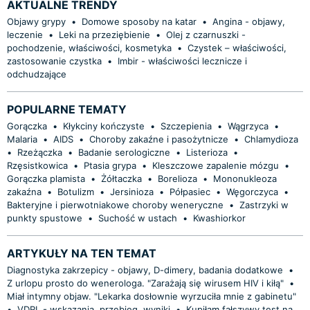
AKTUALNE TRENDY
Objawy grypy
•
Domowe sposoby na katar
•
Angina - objawy,
leczenie
•
Leki na przeziębienie
•
Olej z czarnuszki -
pochodzenie, właściwości, kosmetyka
•
Czystek – właściwości,
zastosowanie czystka
•
Imbir - właściwości lecznicze i
odchudzające
POPULARNE TEMATY
Gorączka
•
Kłykciny kończyste
•
Szczepienia
•
Wągrzyca
•
Malaria
•
AIDS
•
Choroby zakaźne i pasożytnicze
•
Chlamydioza
•
Rzeżączka
•
Badanie serologiczne
•
Listerioza
•
Rzęsistkowica
•
Ptasia grypa
•
Kleszczowe zapalenie mózgu
•
Gorączka plamista
•
Żółtaczka
•
Borelioza
•
Mononukleoza
zakaźna
•
Botulizm
•
Jersinioza
•
Półpasiec
•
Węgorczyca
•
Bakteryjne i pierwotniakowe choroby weneryczne
•
Zastrzyki w
punkty spustowe
•
Suchość w ustach
•
Kwashiorkor
ARTYKUŁY NA TEN TEMAT
Diagnostyka zakrzepicy - objawy, D-dimery, badania dodatkowe
•
Z urlopu prosto do wenerologa. "Zarażają się wirusem HIV i kiłą"
•
Miał intymny objaw. "Lekarka dosłownie wyrzuciła mnie z gabinetu"
•
VDRL - wskazania, przebieg, wyniki
•
Kupiłam fałszywy test na