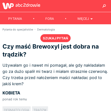
PYTANIA
FORA
WIĘCEJ
Pytania do specjalistów
Dermatologia
SZUKAJ PYTAŃ
Czy maść Brewoxyl jest dobra na
trądzik?
Używałam go i nawet mi pomagał, ale gdy nakładałam
go za dużo spalił mi twarz i miałam strasznie czerwoną.
Czy trzeba przed nałożeniem maści nakładac pod to
jakiś krem?
KOBIETA
ponad rok temu
DERMATOLOGIA
TRĄDZIK