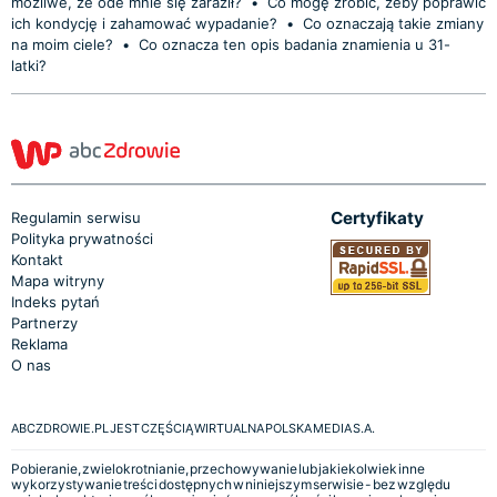
możliwe, że ode mnie się zaraził?
•
Co mogę zrobić, żeby poprawić
ich kondycję i zahamować wypadanie?
•
Co oznaczają takie zmiany
na moim ciele?
•
Co oznacza ten opis badania znamienia u 31-
latki?
Certyfikaty
Regulamin serwisu
Polityka prywatności
Kontakt
Mapa witryny
Indeks pytań
Partnerzy
Reklama
O nas
ABCZDROWIE.PL JEST CZĘŚCIĄ WIRTUALNA POLSKA MEDIA S.A.
Pobieranie, zwielokrotnianie, przechowywanie lub jakiekolwiek inne
wykorzystywanie treści dostępnych w niniejszym serwisie - bez względu