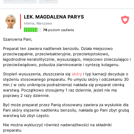
LEK. MAGDALENA PARYS
Interna
,
Warszawa
76
poziom zaufania
Szanowna Pani,
Preparat ten zawiera nadtlenek benzoilu. Działa miejscowo
przeciwzapalnie, przeciwbakteryjnie, przeciwłojotokowo,
łagodnodnie keratolitycznie, wysuszająco, miejscowo znieczulająco i
przeciwświądowo, pobudza ziarninowanie i syntezę kolagenu.
Stopień wysuszenia, złuszczania się
skóry
i typ karnacji decyduje o
stężeniu stosowanego preparatu. Po umyciu skóry i odczekaniu 30
min.( w celu uniknięcia podrażnienia) nakłada się preparat cienką
warstwą. Początkowo stosujemy 1 raz dziennie, jeżeli nie ma
poprawy 2 razy dziennie.
Być może preparat przez Panią stosowany zawiera za wyskokie dla
Pani skóry stęzenie nadtlenku benzoilu, nakłada go Pani zbyt grubą
warstwą lub zbyt często.
Nie można wykluczyć również nadwrażliwości na składniki
preparatu.