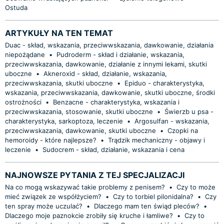
Ostuda
ARTYKUŁY NA TEN TEMAT
Duac - skład, wskazania, przeciwwskazania, dawkowanie, działania
niepożądane
•
Pudroderm - skład i działanie, wskazania,
przeciwwskazania, dawkowanie, działanie z innymi lekami, skutki
uboczne
•
Akneroxid - skład, działanie, wskazania,
przeciwwskazania, skutki uboczne
•
Epiduo - charakterystyka,
wskazania, przeciwwskazania, dawkowanie, skutki uboczne, środki
ostrożności
•
Benzacne - charakterystyka, wskazania i
przeciwwskazania, stosowanie, skutki uboczne
•
Świerzb u psa -
charakterystyka, sarkoptoza, leczenie
•
Argosulfan - wskazania,
przeciwwskazania, dawkowanie, skutki uboczne
•
Czopki na
hemoroidy - które najlepsze?
•
Trądzik mechaniczny - objawy i
leczenie
•
Sudocrem - skład, działanie, wskazania i cena
NAJNOWSZE PYTANIA Z TEJ SPECJALIZACJI
Na co mogą wskazywać takie problemy z penisem?
•
Czy to może
mieć związek ze współżyciem?
•
Czy to torbiel pilonidalna?
•
Czy
ten spray może uczulać?
•
Dlaczego mam ten świąd pleców?
•
Dlaczego moje paznokcie zrobiły się kruche i łamliwe?
•
Czy to