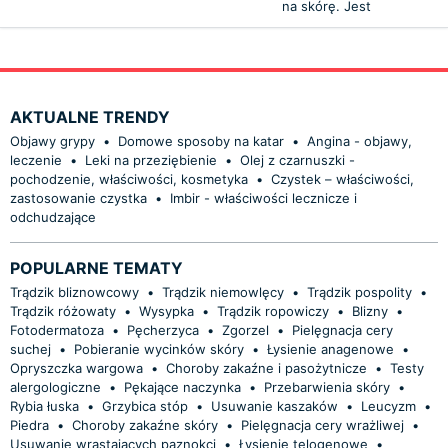
na skórę. Jest
AKTUALNE TRENDY
Objawy grypy
•
Domowe sposoby na katar
•
Angina - objawy,
leczenie
•
Leki na przeziębienie
•
Olej z czarnuszki -
pochodzenie, właściwości, kosmetyka
•
Czystek – właściwości,
zastosowanie czystka
•
Imbir - właściwości lecznicze i
odchudzające
POPULARNE TEMATY
Trądzik bliznowcowy
•
Trądzik niemowlęcy
•
Trądzik pospolity
•
Trądzik różowaty
•
Wysypka
•
Trądzik ropowiczy
•
Blizny
•
Fotodermatoza
•
Pęcherzyca
•
Zgorzel
•
Pielęgnacja cery
suchej
•
Pobieranie wycinków skóry
•
Łysienie anagenowe
•
Opryszczka wargowa
•
Choroby zakaźne i pasożytnicze
•
Testy
alergologiczne
•
Pękające naczynka
•
Przebarwienia skóry
•
Rybia łuska
•
Grzybica stóp
•
Usuwanie kaszaków
•
Leucyzm
•
Piedra
•
Choroby zakaźne skóry
•
Pielęgnacja cery wrażliwej
•
Usuwanie wrastających paznokci
•
Łysienie telogenowe
•