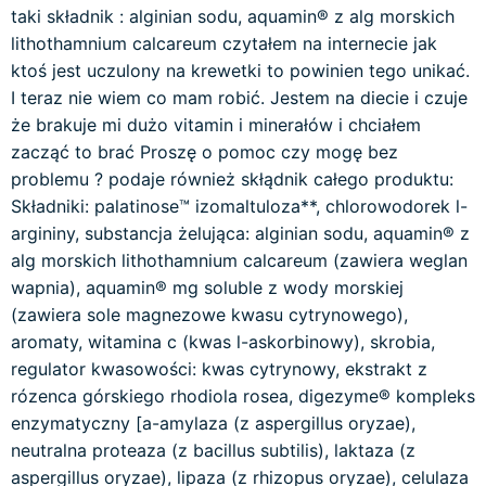
taki składnik : alginian sodu, aquamin® z alg morskich
lithothamnium calcareum czytałem na internecie jak
ktoś jest uczulony na krewetki to powinien tego unikać.
I teraz nie wiem co mam robić. Jestem na diecie i czuje
że brakuje mi dużo vitamin i minerałów i chciałem
zacząć to brać Proszę o pomoc czy mogę bez
problemu ? podaje również skłądnik całego produktu:
Składniki: palatinose™ izomaltuloza**, chlorowodorek l-
argininy, substancja żelująca: alginian sodu, aquamin® z
alg morskich lithothamnium calcareum (zawiera weglan
wapnia), aquamin® mg soluble z wody morskiej
(zawiera sole magnezowe kwasu cytrynowego),
aromaty, witamina c (kwas l-askorbinowy), skrobia,
regulator kwasowości: kwas cytrynowy, ekstrakt z
rózenca górskiego rhodiola rosea, digezyme® kompleks
enzymatyczny [a-amylaza (z aspergillus oryzae),
neutralna proteaza (z bacillus subtilis), laktaza (z
aspergillus oryzae), lipaza (z rhizopus oryzae), celulaza