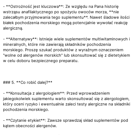
- **Ostrożność jest kluczowa**: Ze względu na Pana historię
wstrząsu anafilaktycznego po spożyciu owoców morza, **nie
zalecałbym przyjmowania tego suplementu**. Nawet śladowe ilości
białek pochodzenia morskiego mogą potencjalnie wywołać reakcję
alergiczną.
- **Alternatywy**: Istnieje wiele suplementów multiwitaminowych i
mineralnych, które nie zawierają składników pochodzenia
morskiego. Proszę szukać produktów z wyraźnym oznaczeniem
"wolne od alergenów morskich" lub skonsultować się z dietetykiem
w celu doboru bezpiecznego preparatu.
### 5. **Co robić dalej?**
- **Konsultacja z alergologiem**: Przed wprowadzeniem
jakiegokolwiek suplementu warto skonsultować się z alergologiem,
który oceni ryzyko i ewentualnie zaleci testy alergiczne na składniki
pochodzenia morskiego.
- **Czytanie etykiet**: Zawsze sprawdzaj skład suplementów pod
kątem obecności alergenów.