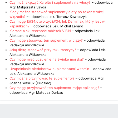
Czy można łączyć Xarelto i suplementy na włosy?
– odpowiada
Mgr Małgorzata Szyda
Kiedy można stosować suplementy diety po rekonstrukcji
więzadła?
– odpowiada
Lek. Tomasz Kowalczyk
Czy mogę &#34;otworzyć&#34; lek Derminax, który jest w
kapsułkach?
– odpowiada
Lek. Michał Lenard
Klorane a skuteczność tabletek VIBIN
– odpowiada
Lek.
Aleksandra Witkowska
Czy mogę stosować ten suplement w ciąży?
– odpowiada
Redakcja abcZdrowie
Jaką dietę stosować przy raku tarczycy?
– odpowiada
Lek.
Aleksandra Witkowska
Czy mogę mieć uczulenie na świnkę morską?
– odpowiada
Redakcja abcZdrowie
Uzupełnianie niedoborów suplementami witamin
– odpowiada
Lek. Aleksandra Witkowska
Czy można przyjmować te suplementy?
– odpowiada
Mgr
Joanna Wasiluk (Dudziec)
Czy mogę przyjmować ten suplement mając epilepsję?
–
odpowiada
Mgr Mateusz Durbas