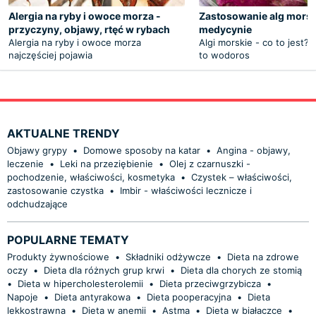
Alergia na ryby i owoce morza -
Zastosowanie alg mors
przyczyny, objawy, rtęć w rybach
medycynie
Alergia na ryby i owoce morza
Algi morskie - co to jest? 
najczęściej pojawia
to wodoros
AKTUALNE TRENDY
Objawy grypy
•
Domowe sposoby na katar
•
Angina - objawy,
leczenie
•
Leki na przeziębienie
•
Olej z czarnuszki -
pochodzenie, właściwości, kosmetyka
•
Czystek – właściwości,
zastosowanie czystka
•
Imbir - właściwości lecznicze i
odchudzające
POPULARNE TEMATY
Produkty żywnościowe
•
Składniki odżywcze
•
Dieta na zdrowe
oczy
•
Dieta dla różnych grup krwi
•
Dieta dla chorych ze stomią
•
Dieta w hipercholesterolemii
•
Dieta przeciwgrzybicza
•
Napoje
•
Dieta antyrakowa
•
Dieta pooperacyjna
•
Dieta
lekkostrawna
•
Dieta w anemii
•
Astma
•
Dieta w białaczce
•