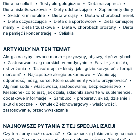
Dieta na cellulit
•
Testy alergologiczne
•
Dieta na zaparcia
•
Dieta niskotłuszczowa
•
Diety odchudzające
•
Suplementy diety
•
Składniki mineralne
•
Dieta w ciąży
•
Dieta w chorobach nerek
•
Dieta oczyszczająca
•
Dieta dla sportowców
•
Dieta karmiącej
mamy
•
Dieta trzustkowa
•
Dieta w chorobach prostaty
•
Dieta
na pamięć i koncentrację
•
Celiakia
ARTYKUŁY NA TEN TEMAT
Alergia na ryby i owoce morza - przyczyny, objawy, rtęć w rybach
•
Zastosowanie alg morskich w medycynie
•
Falvit - jak działa,
ostrzeżenia
•
Talasoterapia - kiedy, jak i gdzie korzystać z terapii
morzem?
•
Najczęstsze alergie pokarmowe
•
Wspierają
odporność, mózg, serce. Które suplementy warto przyjmować?
•
Alginian sodu - właściwości, zastosowanie, bezpieczeństwo
•
Kerabione- co to jest, jak działa, składniki zawarte w suplemencie,
dodatkowe informacje
•
Sambucol - preparaty, skład, działanie i
skutki uboczne
•
Omułek Zielonowargowy - właściwości,
zastosowanie, przeciwwskazania
NAJNOWSZE PYTANIA Z TEJ SPECJALIZACJI
Czy ten spray może uczulać?
•
Co oznaczają takie zmiany na moim
ciele?
•
Co mogą oznaczać takie problemy skórne u 25-latka?
•