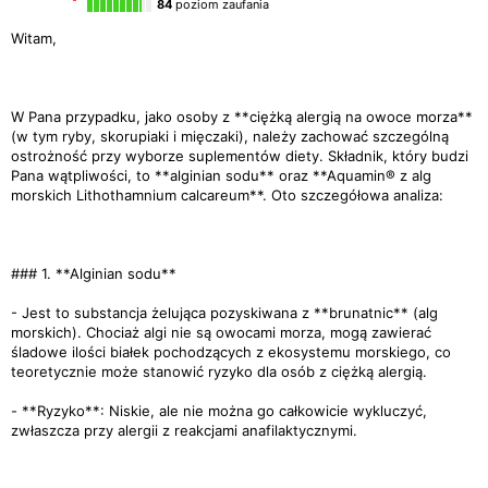
84
poziom zaufania
Witam,
W Pana przypadku, jako osoby z **ciężką alergią na owoce morza**
(w tym ryby, skorupiaki i mięczaki), należy zachować szczególną
ostrożność przy wyborze suplementów diety. Składnik, który budzi
Pana wątpliwości, to **alginian sodu** oraz **Aquamin® z alg
morskich Lithothamnium calcareum**. Oto szczegółowa analiza:
### 1. **Alginian sodu**
- Jest to substancja żelująca pozyskiwana z **brunatnic** (alg
morskich). Chociaż algi nie są owocami morza, mogą zawierać
śladowe ilości białek pochodzących z ekosystemu morskiego, co
teoretycznie może stanowić ryzyko dla osób z ciężką alergią.
- **Ryzyko**: Niskie, ale nie można go całkowicie wykluczyć,
zwłaszcza przy alergii z reakcjami anafilaktycznymi.