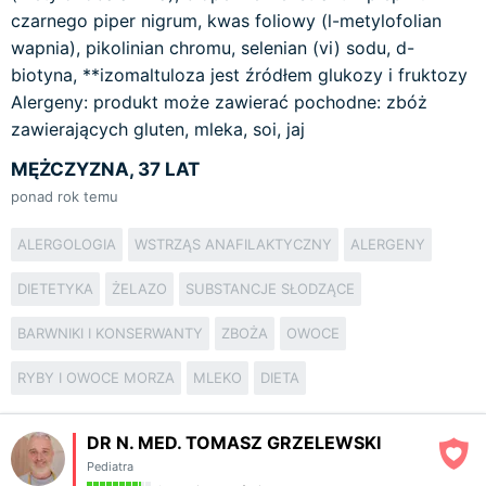
czarnego piper nigrum, kwas foliowy (l-metylofolian
wapnia), pikolinian chromu, selenian (vi) sodu, d-
biotyna, **izomaltuloza jest źródłem glukozy i fruktozy
Alergeny: produkt może zawierać pochodne: zbóż
zawierających gluten, mleka, soi, jaj
MĘŻCZYZNA, 37 LAT
ponad rok temu
ALERGOLOGIA
WSTRZĄS ANAFILAKTYCZNY
ALERGENY
DIETETYKA
ŻELAZO
SUBSTANCJE SŁODZĄCE
BARWNIKI I KONSERWANTY
ZBOŻA
OWOCE
RYBY I OWOCE MORZA
MLEKO
DIETA
DR N. MED. TOMASZ GRZELEWSKI
Pediatra