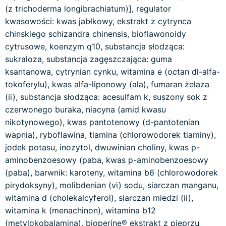
(z trichoderma longibrachiatum)], regulator
kwasowości: kwas jabłkowy, ekstrakt z cytrynca
chinskiego schizandra chinensis, bioflawonoidy
cytrusowe, koenzym q10, substancja słodząca:
sukraloza, substancja zagęszczająca: guma
ksantanowa, cytrynian cynku, witamina e (octan dl-alfa-
tokoferylu), kwas alfa-liponowy (ala), fumaran żelaza
(ii), substancja słodząca: acesulfam k, suszony sok z
czerwonego buraka, niacyna (amid kwasu
nikotynowego), kwas pantotenowy (d-pantotenian
wapnia), ryboflawina, tiamina (chlorowodorek tiaminy),
jodek potasu, inozytol, dwuwinian choliny, kwas p-
aminobenzoesowy (paba, kwas p-aminobenzoesowy
(paba), barwnik: karoteny, witamina b6 (chlorowodorek
pirydoksyny), molibdenian (vi) sodu, siarczan manganu,
witamina d (cholekalcyferol), siarczan miedzi (ii),
witamina k (menachinon), witamina b12
(metylokobalamina), bioperine® ekstrakt z pieprzu