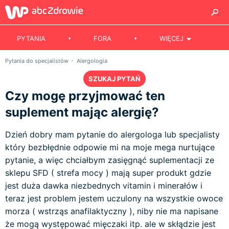
PYTANIA
FORA
WIĘCEJ
Pytania do specjalistów
Alergologia
SZUKAJ PYTAŃ
Czy mogę przyjmować ten
suplement mając alergię?
Dzień dobry mam pytanie do alergologa lub specjalisty
który bezbłędnie odpowie mi na moje mega nurtujące
pytanie, a więc chciałbym zasięgnąć suplementacji ze
sklepu SFD ( strefa mocy ) mają super produkt gdzie
jest duża dawka niezbednych vitamin i minerałów i
teraz jest problem jestem uczulony na wszystkie owoce
morza ( wstrząs anafilaktyczny ), niby nie ma napisane
że mogą występować mięczaki itp. ale w skłądzie jest