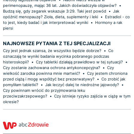
perimenopauzę, mając 36 lat. Jakich doświadczyła objawów?
•
Budzą się, gdy zegarek wskazuje 3:29. Taki jest powód
•
Jak
opóźnić menopauzę? Zioła, dieta, suplementy i leki
•
Estradiol - co
to jest, kiedy badać i jak interpretować wyniki
•
Hormony a rak
piersi
NAJNOWSZE PYTANIA Z TEJ SPECJALIZACJI
Czy jest jednak szansa, że wszystko będzie dobrze?
•
Co
oznaczają te wyniki badania wycinka pobranego podczas
histeroskopii?
•
Czy tabletki działają prawidłowo w tej sytuacji?
•
Czy zostanie zachowana ochrona antykoncepcyjna?
•
Czy
wielkość zarodka powinna mnie martwić?
•
Czy jestem chroniona
przed ciążą i mogę współżyć bez prezerwatywy?
•
Co zrobić jak
pomyliłam tabletki?
•
Jak leczyć dalej te niedrożne jajowody?
•
Czy powinnam wrócić do przyjmowania leku
przeciwzakrzepowego?
•
Czy istnieje ryzyko zajścia w ciążę w tym
okresie?