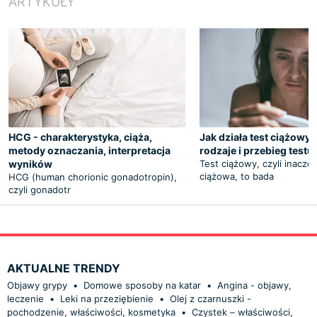
ARTYKUŁY
HCG - charakterystyka, ciąża,
Jak działa test ciążowy
metody oznaczania, interpretacja
rodzaje i przebieg test
wyników
Test ciążowy, czyli inacze
ciążowa, to bada
HCG (human chorionic gonadotropin),
czyli gonadotr
AKTUALNE TRENDY
Objawy grypy
•
Domowe sposoby na katar
•
Angina - objawy,
leczenie
•
Leki na przeziębienie
•
Olej z czarnuszki -
pochodzenie, właściwości, kosmetyka
•
Czystek – właściwości,