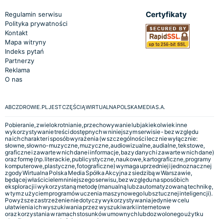
Certyfikaty
Regulamin serwisu
Polityka prywatności
Kontakt
Mapa witryny
Indeks pytań
Partnerzy
Reklama
O nas
ABCZDROWIE.PL JEST CZĘŚCIĄ WIRTUALNA POLSKA MEDIA S.A.
Pobieranie, zwielokrotnianie, przechowywanie lub jakiekolwiek inne
wykorzystywanie treści dostępnych w niniejszym serwisie - bez względu
na ich charakter i sposób wyrażenia (w szczególności lecz nie wyłącznie:
słowne, słowno-muzyczne, muzyczne, audiowizualne, audialne, tekstowe,
graficzne i zawarte w nich dane i informacje, bazy danych i zawarte w nich dane)
oraz formę (np. literackie, publicystyczne, naukowe, kartograficzne, programy
komputerowe, plastyczne, fotograficzne) wymaga uprzedniej i jednoznacznej
zgody Wirtualna Polska Media Spółka Akcyjna z siedzibą w Warszawie,
będącej właścicielem niniejszego serwisu, bez względu na sposób ich
eksploracji i wykorzystaną metodę (manualną lub zautomatyzowaną technikę,
w tym z użyciem programów uczenia maszynowego lub sztucznej inteligencji).
Powyższe zastrzeżenie nie dotyczy wykorzystywania jedynie w celu
ułatwienia ich wyszukiwania przez wyszukiwarki internetowe
oraz korzystania w ramach stosunków umownych lub dozwolonego użytku