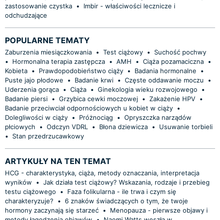
zastosowanie czystka
•
Imbir - właściwości lecznicze i
odchudzające
POPULARNE TEMATY
Zaburzenia miesiączkowania
•
Test ciążowy
•
Suchość pochwy
•
Hormonalna terapia zastępcza
•
AMH
•
Ciąża pozamaciczna
•
Kobieta
•
Prawdopodobieństwo ciąży
•
Badania hormonalne
•
Puste jajo płodowe
•
Badanie krwi
•
Częste oddawanie moczu
•
Uderzenia gorąca
•
Ciąża
•
Ginekologia wieku rozwojowego
•
Badanie piersi
•
Grzybica cewki moczowej
•
Zakażenie HPV
•
Badanie przeciwciał odpornościowych u kobiet w ciąży
•
Dolegliwości w ciąży
•
Próżnociąg
•
Opryszczka narządów
płciowych
•
Odczyn VDRL
•
Błona dziewicza
•
Usuwanie torbieli
•
Stan przedrzucawkowy
ARTYKUŁY NA TEN TEMAT
HCG - charakterystyka, ciąża, metody oznaczania, interpretacja
wyników
•
Jak działa test ciążowy? Wskazania, rodzaje i przebieg
testu ciążowego
•
Faza folikularna - ile trwa i czym się
charakteryzuje?
•
6 znaków świadczących o tym, że twoje
hormony zaczynają się starzeć
•
Menopauza - pierwsze objawy i
metody łagodzenia objawów
•
Naomi Watts weszła w