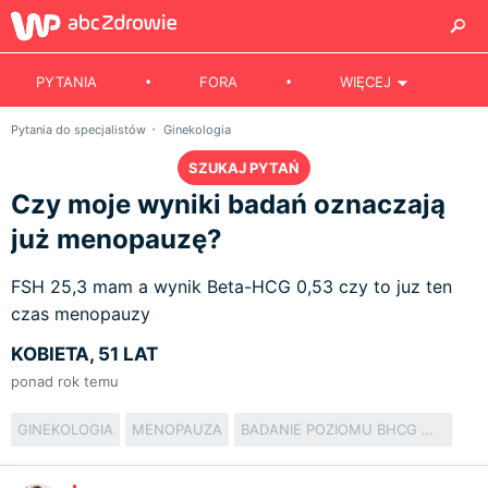
PYTANIA
FORA
WIĘCEJ
Pytania do specjalistów
Ginekologia
SZUKAJ PYTAŃ
Czy moje wyniki badań oznaczają
już menopauzę?
FSH 25,3 mam a wynik Beta-HCG 0,53 czy to juz ten
czas menopauzy
KOBIETA, 51 LAT
ponad rok temu
GINEKOLOGIA
MENOPAUZA
BADANIE POZIOMU BHCG WE KRWI