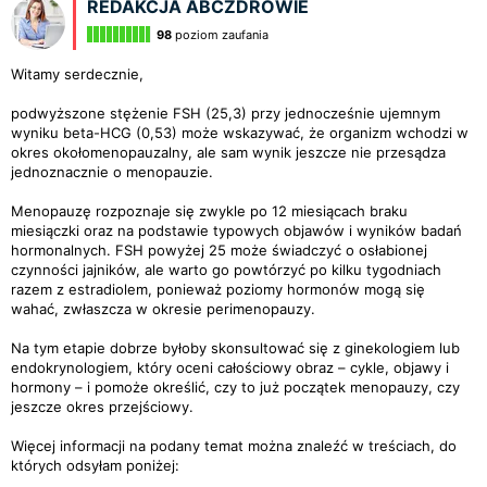
REDAKCJA ABCZDROWIE
98
poziom zaufania
Witamy serdecznie,
podwyższone stężenie FSH (25,3) przy jednocześnie ujemnym
wyniku beta-HCG (0,53) może wskazywać, że organizm wchodzi w
okres okołomenopauzalny, ale sam wynik jeszcze nie przesądza
jednoznacznie o menopauzie.
Menopauzę rozpoznaje się zwykle po 12 miesiącach braku
miesiączki oraz na podstawie typowych objawów i wyników badań
hormonalnych. FSH powyżej 25 może świadczyć o osłabionej
czynności jajników, ale warto go powtórzyć po kilku tygodniach
razem z estradiolem, ponieważ poziomy hormonów mogą się
wahać, zwłaszcza w okresie perimenopauzy.
Na tym etapie dobrze byłoby skonsultować się z ginekologiem lub
endokrynologiem, który oceni całościowy obraz – cykle, objawy i
hormony – i pomoże określić, czy to już początek menopauzy, czy
jeszcze okres przejściowy.
Więcej informacji na podany temat można znaleźć w treściach, do
których odsyłam poniżej: