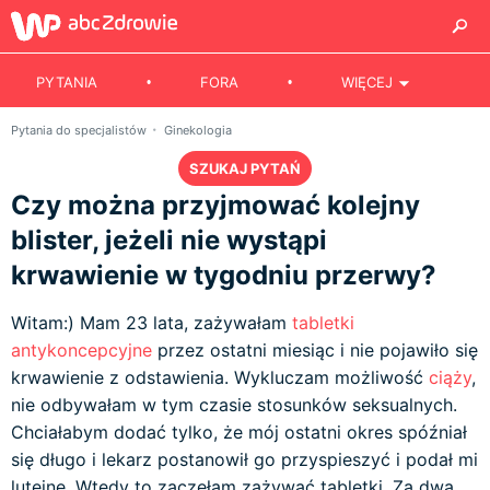
PYTANIA
FORA
WIĘCEJ
Pytania do specjalistów
Ginekologia
SZUKAJ PYTAŃ
Czy można przyjmować kolejny
blister, jeżeli nie wystąpi
krwawienie w tygodniu przerwy?
Witam:) Mam 23 lata, zażywałam
tabletki
antykoncepcyjne
przez ostatni miesiąc i nie pojawiło się
krwawienie z odstawienia. Wykluczam możliwość
ciąży
,
nie odbywałam w tym czasie stosunków seksualnych.
Chciałabym dodać tylko, że mój ostatni okres spóźniał
się długo i lekarz postanowił go przyspieszyć i podał mi
luteinę. Wtedy to zaczęłam zażywać tabletki. Za dwa