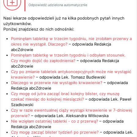
Odpowiedź udzielona automatycznie
Nasi lekarze odpowiedzieli już na kilka podobnych pytań innych
użytkowników.
Poniżej znajdziesz do nich odnośniki:
Pominęłam tabletkę w trzecim tygodniu, nie zrobiłam przerwy a
okres nie wystąpił. Dlaczego?
– odpowiada
Redakcja
abcZdrowie
Pominęłam tabletkę w trzecim tygodniu i odbyłam stosunek.
Czy mogło dojść do zapłodnienia?
– odpowiada
Redakcja
abcZdrowie
Czy po zmianie tabletek antykoncepcyjnych może nie wystąpić
krwawienie?
– odpowiada
Lek. Tomasz Budlewski
Dlaczego w przerwie nie wystąpiło krwawienie?
– odpowiada
Redakcja abcZdrowie
Czy mogę od jutra zacząć brać kolejny blister, czy muszę
czekać miesiąc do kolejnej miesiączki?
– odpowiada
Lek. Paweł
Szadkowski
Czy w razie ewentualnej ciąży wystąpi krwawienie w 7-dniowej
przerwie?
– odpowiada
Lek. Aleksandra Witkowska
Nie wzięłam ostatniej tabletki - co z przerwą?
– odpowiada
Redakcja abcZdrowie
Czy mogę zacząć blister tydzień po przerwie?
– odpowiada
Lek.