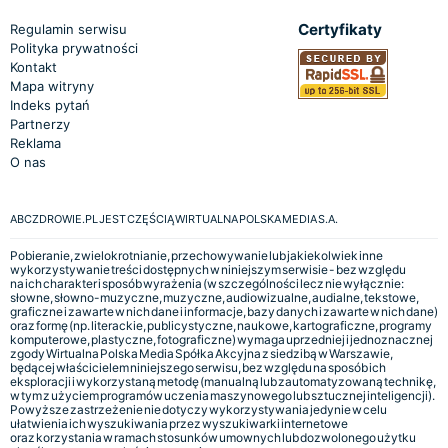
Certyfikaty
Regulamin serwisu
Polityka prywatności
Kontakt
Mapa witryny
Indeks pytań
Partnerzy
Reklama
O nas
ABCZDROWIE.PL JEST CZĘŚCIĄ WIRTUALNA POLSKA MEDIA S.A.
Pobieranie, zwielokrotnianie, przechowywanie lub jakiekolwiek inne
wykorzystywanie treści dostępnych w niniejszym serwisie - bez względu
na ich charakter i sposób wyrażenia (w szczególności lecz nie wyłącznie:
słowne, słowno-muzyczne, muzyczne, audiowizualne, audialne, tekstowe,
graficzne i zawarte w nich dane i informacje, bazy danych i zawarte w nich dane)
oraz formę (np. literackie, publicystyczne, naukowe, kartograficzne, programy
komputerowe, plastyczne, fotograficzne) wymaga uprzedniej i jednoznacznej
zgody Wirtualna Polska Media Spółka Akcyjna z siedzibą w Warszawie,
będącej właścicielem niniejszego serwisu, bez względu na sposób ich
eksploracji i wykorzystaną metodę (manualną lub zautomatyzowaną technikę,
w tym z użyciem programów uczenia maszynowego lub sztucznej inteligencji).
Powyższe zastrzeżenie nie dotyczy wykorzystywania jedynie w celu
ułatwienia ich wyszukiwania przez wyszukiwarki internetowe
oraz korzystania w ramach stosunków umownych lub dozwolonego użytku