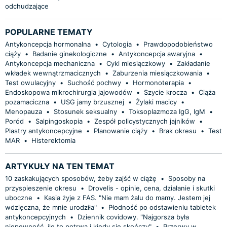
odchudzające
POPULARNE TEMATY
Antykoncepcja hormonalna
•
Cytologia
•
Prawdopodobieństwo
ciąży
•
Badanie ginekologiczne
•
Antykoncepcja awaryjna
•
Antykoncepcja mechaniczna
•
Cykl miesiączkowy
•
Zakładanie
wkładek wewnątrzmacicznych
•
Zaburzenia miesiączkowania
•
Test owulacyjny
•
Suchość pochwy
•
Hormonoterapia
•
Endoskopowa mikrochirurgia jajowodów
•
Szycie krocza
•
Ciąża
pozamaciczna
•
USG jamy brzusznej
•
Żylaki macicy
•
Menopauza
•
Stosunek seksualny
•
Toksoplazmoza IgG, IgM
•
Poród
•
Salpingoskopia
•
Zespół policystycznych jajników
•
Plastry antykoncepcyjne
•
Planowanie ciąży
•
Brak okresu
•
Test
MAR
•
Histerektomia
ARTYKUŁY NA TEN TEMAT
10 zaskakujących sposobów, żeby zajść w ciążę
•
Sposoby na
przyspieszenie okresu
•
Drovelis - opinie, cena, działanie i skutki
uboczne
•
Kasia żyje z FAS. "Nie mam żalu do mamy. Jestem jej
wdzięczna, że mnie urodziła"
•
Płodność po odstawieniu tabletek
antykoncepcyjnych
•
Dziennik covidowy. "Najgorsza była
niepewność, ile to potrwa i kiedy się skończy"
•
Przerwy w