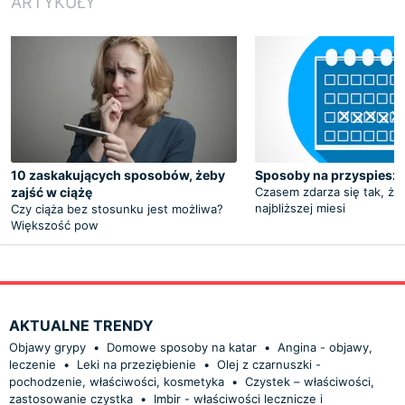
ARTYKUŁY
10 zaskakujących sposobów, żeby
Sposoby na przyspiesze
zajść w ciążę
Czasem zdarza się tak, że
najbliższej miesi
Czy ciąża bez stosunku jest możliwa?
Większość pow
AKTUALNE TRENDY
Objawy grypy
•
Domowe sposoby na katar
•
Angina - objawy,
leczenie
•
Leki na przeziębienie
•
Olej z czarnuszki -
pochodzenie, właściwości, kosmetyka
•
Czystek – właściwości,
zastosowanie czystka
•
Imbir - właściwości lecznicze i