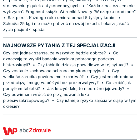
stosowaniu pigułek antykoncepcyjnych
•
"Każda z nas czasem nie
wytrzyma". Fragment książki Weroniki Nawary "W czepku urodzone"
•
Rak piersi. Każdego roku umiera ponad 5 tysięcy kobiet
•
Schudła 25 kg i nie może patrzeć na swój brzuch. Lekarz: jakość
życia pacjentki spada
NAJNOWSZE PYTANIA Z TEJ SPECJALIZACJI
Czy jest jednak szansa, że wszystko będzie dobrze?
•
Co
oznaczają te wyniki badania wycinka pobranego podczas
histeroskopii?
•
Czy tabletki działają prawidłowo w tej sytuacji?
•
Czy zostanie zachowana ochrona antykoncepcyjna?
•
Czy
wielkość zarodka powinna mnie martwić?
•
Czy jestem chroniona
przed ciążą i mogę współżyć bez prezerwatywy?
•
Co zrobić jak
pomyliłam tabletki?
•
Jak leczyć dalej te niedrożne jajowody?
•
Czy powinnam wrócić do przyjmowania leku
przeciwzakrzepowego?
•
Czy istnieje ryzyko zajścia w ciążę w tym
okresie?