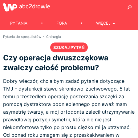
PYTANIA
FORA
WIĘCEJ
Pytania do specjalistów
Chirurgia
SZUKAJ PYTAŃ
Czy operacja dwuszczękowa
zwalczy całość problemu?
Dobry wieczór, chciałbym zadać pytanie dotyczące
TMJ - dysfunkcji stawu skroniowo-żuchwowego. 5 lat
temu przeszedłem operację poszerzania szczęki za
pomocą dystraktora podniebiennego ponieważ mam
asymetrię twarzy, a mój ortodonta zalecił utrzymywanie
prawidłowej pozycji symetrii, która nie nie jest
niekomfortowa tylko po prostu ciężko mi ją utrzymać.
Od ponad roku zmagam się z przeskakiwaniem w