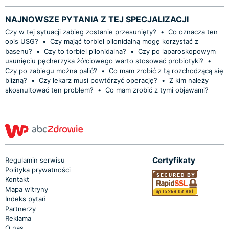
NAJNOWSZE PYTANIA Z TEJ SPECJALIZACJI
Czy w tej sytuacji zabieg zostanie przesunięty?
•
Co oznacza ten
opis USG?
•
Czy mająć torbiel pilonidalną mogę korzystać z
basenu?
•
Czy to torbiel pilonidalna?
•
Czy po laparoskopowym
usunięciu pęcherzyka żółciowego warto stosować probiotyki?
•
Czy po zabiegu można palić?
•
Co mam zrobić z tą rozchodzącą się
blizną?
•
Czy lekarz musi powtórzyć operację?
•
Z kim należy
skosnultować ten problem?
•
Co mam zrobić z tymi objawami?
Certyfikaty
Regulamin serwisu
Polityka prywatności
Kontakt
Mapa witryny
Indeks pytań
Partnerzy
Reklama
O nas