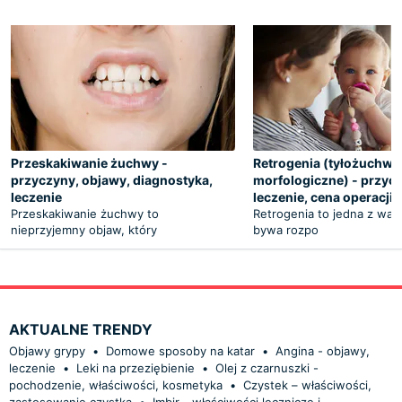
Przeskakiwanie żuchwy -
Retrogenia (tyłożuchwi
przyczyny, objawy, diagnostyka,
morfologiczne) - przyc
leczenie
leczenie, cena operacji
Przeskakiwanie żuchwy to
Retrogenia to jedna z wad
nieprzyjemny objaw, który
bywa rozpo
AKTUALNE TRENDY
Objawy grypy
•
Domowe sposoby na katar
•
Angina - objawy,
leczenie
•
Leki na przeziębienie
•
Olej z czarnuszki -
pochodzenie, właściwości, kosmetyka
•
Czystek – właściwości,
zastosowanie czystka
•
Imbir - właściwości lecznicze i