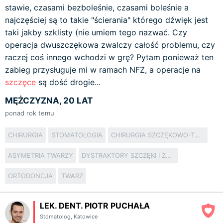
stawie, czasami bezboleśnie, czasami boleśnie a
najczęściej są to takie "ścierania" którego dźwięk jest
taki jakby szklisty (nie umiem tego nazwać. Czy
operacja dwuszczękowa zwalczy całość problemu, czy
raczej coś innego wchodzi w grę? Pytam ponieważ ten
zabieg przysługuje mi w ramach NFZ, a operacje na
szczęce
są dość drogie...
MĘŻCZYZNA, 20 LAT
ponad rok temu
CHIRURGIA
STOMATOLOGIA
CHIRURGIA SZCZĘKOWO-TWARZOWA
ASYMETRIA TWARZY
DYSTRAKTORY SZCZĘKI I ŻUCHWY
ORTODONCJA
TWARZ
LEK. DENT. PIOTR PUCHAŁA
Stomatolog
,
Katowice