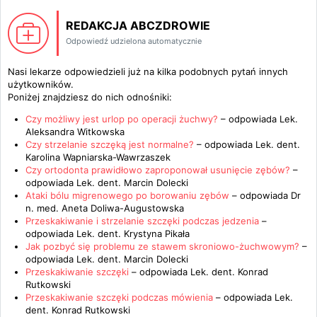
REDAKCJA ABCZDROWIE
Odpowiedź udzielona automatycznie
Nasi lekarze odpowiedzieli już na kilka podobnych pytań innych
użytkowników.
Poniżej znajdziesz do nich odnośniki:
Czy możliwy jest urlop po operacji żuchwy?
– odpowiada
Lek.
Aleksandra Witkowska
Czy strzelanie szczęką jest normalne?
– odpowiada
Lek. dent.
Karolina Wapniarska-Wawrzaszek
Czy ortodonta prawidłowo zaproponował usunięcie zębów?
–
odpowiada
Lek. dent. Marcin Dolecki
Ataki bólu migrenowego po borowaniu zębów
– odpowiada
Dr
n. med. Aneta Doliwa-Augustowska
Przeskakiwanie i strzelanie szczęki podczas jedzenia
–
odpowiada
Lek. dent. Krystyna Pikała
Jak pozbyć się problemu ze stawem skroniowo-żuchwowym?
–
odpowiada
Lek. dent. Marcin Dolecki
Przeskakiwanie szczęki
– odpowiada
Lek. dent. Konrad
Rutkowski
Przeskakiwanie szczęki podczas mówienia
– odpowiada
Lek.
dent. Konrad Rutkowski