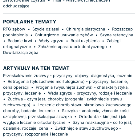
odchudzające
POPULARNE TEMATY
RTG zębów
•
Szycie dziąseł
•
Chirurgia plastyczna
•
Rozszczep
podniebienia
•
Chirurgiczne usuwanie zębów
•
Szyna retencyjna
•
Badanie krwi
•
Wady zgryzu
•
Braki uzębienia
•
Zabiegi
ortognatyczne
•
Założenie aparatu ortodontycznego
•
Dewitalizacja zęba
ARTYKUŁY NA TEN TEMAT
Przeskakiwanie żuchwy - przyczyny, objawy, diagnostyka, leczenie
•
Retrogenia (tyłożuchwie morfologiczne) - przyczyny, leczenie,
cena operacji
•
Progenia (wysunięta żuchwa) - charakterystyka,
przyczyny, leczenie
•
Wada zgryzu - przyczyny, rodzaje i leczenie
•
Żuchwa - czym jest, choroby (progenia i zwichnięcie stawu
żuchwowego)
•
Leczenie chorób stawu skroniowo-żuchwowego -
choroby, badanie, leczenie
•
Szczęka - anatomia, złamanie kości
szczękowej, przeskakująca szczęka
•
Ortodonta - kim jest i jak
wygląda leczenie ortodontyczne
•
Szyna relaksacyjna - co to jest,
działanie, rodzaje, cena
•
Zwichnięcie stawu żuchwowego -
przyczyny, rozpoznanie i leczenie