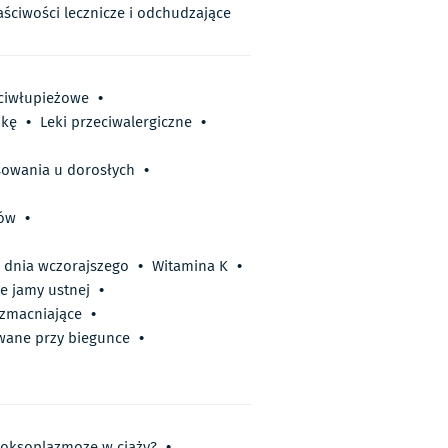
aściwości lecznicze i odchudzające
ciwłupieżowe
•
nkę
•
Leki przeciwalergiczne
•
sowania u dorosłych
•
sów
•
 dnia wczorajszego
•
Witamina K
•
e jamy ustnej
•
wzmacniające
•
wane przy biegunce
•
oksoplazmozę w ciąży?
•