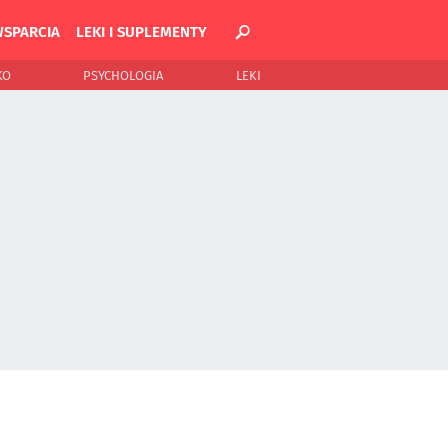
WSPARCIA
LEKI I SUPLEMENTY
KO
PSYCHOLOGIA
LEKI