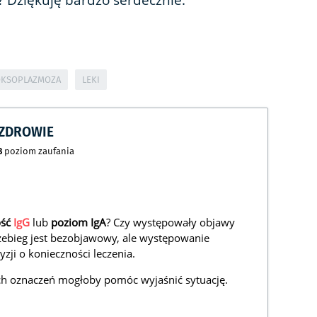
? Dziękuję bardzo serdecznie.
OKSOPLAZMOZA
LEKI
CZDROWIE
8
poziom zaufania
ość
IgG
lub
poziom IgA
? Czy występowały objawy
zebieg jest bezobjawowy, ale występowanie
ji o konieczności leczenia.
ych oznaczeń mogłoby pomóc wyjaśnić sytuację.