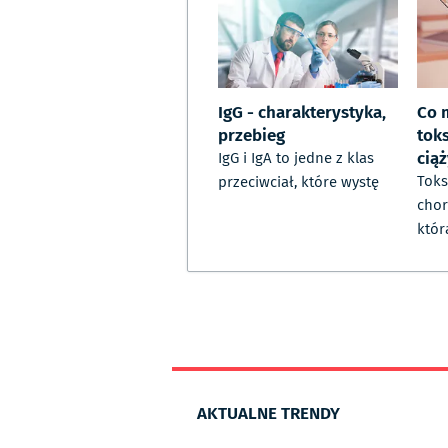
IgG - charakterystyka,
Co 
przebieg
tok
cią
IgG i IgA to jedne z klas
Toks
przeciwciał, które wystę
chor
któr
AKTUALNE TRENDY