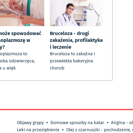
może spowodować
Bruceloza - drogi
soplazmozę w
zakażenia, profilaktyka
ży?
i leczenie
oplazmoza to
Bruceloza to zakaźna i
oba odzwierzęca,
przewlekła bakeryjna
a u więk
chorob
Objawy grypy
•
Domowe sposoby na katar
•
Angina - o
Leki na przeziębienie
•
Olej z czarnuszki - pochodzenie,