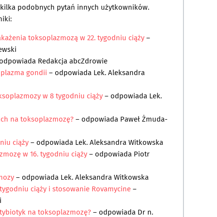
a kilka podobnych pytań innych użytkowników.
iki:
akażenia toksoplazmozą w 22. tygodniu ciąży
–
ewski
odpowiada
Redakcja abcZdrowie
oplazma gondii
– odpowiada
Lek. Aleksandra
ksoplazmozy w 8 tygodniu ciąży
– odpowiada
Lek.
ach na toksoplazmozę?
– odpowiada
Paweł Żmuda-
niu ciąży
– odpowiada
Lek. Aleksandra Witkowska
zmozę w 16. tygodniu ciąży
– odpowiada
Piotr
mozy
– odpowiada
Lek. Aleksandra Witkowska
tygodniu ciąży i stosowanie Rovamycine
–
i
ntybiotyk na toksoplazmozę?
– odpowiada
Dr n.