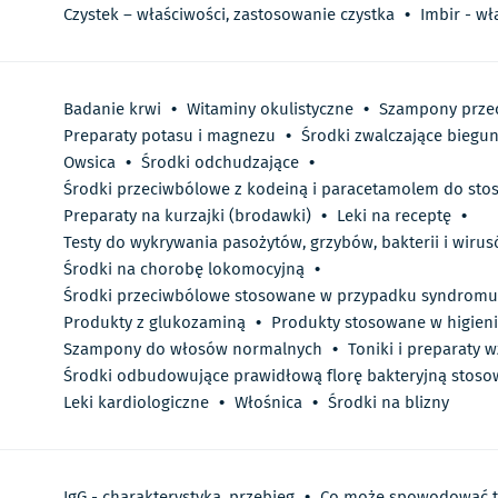
Czystek – właściwości, zastosowanie czystka
•
Imbir - wł
Badanie krwi
•
Witaminy okulistyczne
•
Szampony prze
Preparaty potasu i magnezu
•
Środki zwalczające biegu
Owsica
•
Środki odchudzające
•
Środki przeciwbólowe z kodeiną i paracetamolem do sto
Preparaty na kurzajki (brodawki)
•
Leki na receptę
•
Testy do wykrywania pasożytów, grzybów, bakterii i wiru
Środki na chorobę lokomocyjną
•
Środki przeciwbólowe stosowane w przypadku syndromu
Produkty z glukozaminą
•
Produkty stosowane w higieni
Szampony do włosów normalnych
•
Toniki i preparaty 
Środki odbudowujące prawidłową florę bakteryjną stoso
Leki kardiologiczne
•
Włośnica
•
Środki na blizny
IgG - charakterystyka, przebieg
•
Co może spowodować t