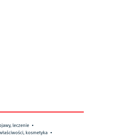
bjawy, leczenie
•
 właściwości, kosmetyka
•