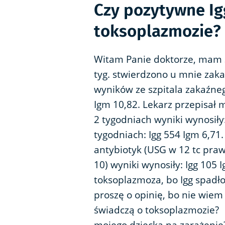
Czy pozytywne Igg
toksoplazmozie?
Witam Panie doktorze, mam 31
tyg. stwierdzono u mnie zak
wyników ze szpitala zakaźne
Igm 10,82. Lekarz przepisał 
2 tygodniach wyniki wynosiły:
tygodniach: Igg 554 Igm 6,71
antybiotyk (USG w 12 tc praw
10) wyniki wynosiły: Igg 105 I
toksoplazmoza, bo Igg spadł
proszę o opinię, bo nie wiem 
świadczą o toksoplazmozie? 