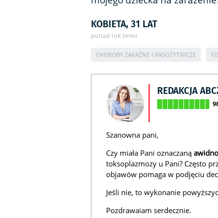
mojego dziecka na zarażenie
KOBIETA, 31 LAT
ponad rok temu
CHOROBY ZAKAŹNE I PASOŻYTNICZE
T
REDAKCJA AB
9
Szanowna pani,
Czy miała Pani oznaczaną
awidn
toksoplazmozy u Pani? Często pr
objawów pomaga w podjęciu decyz
Jeśli nie, to wykonanie powyższ
Pozdrawaiam serdecznie.