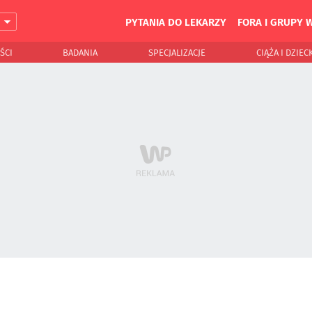
PYTANIA DO LEKARZY
FORA I GRUPY 
J
ŚCI
BADANIA
SPECJALIZACJE
CIĄŻA I DZIEC