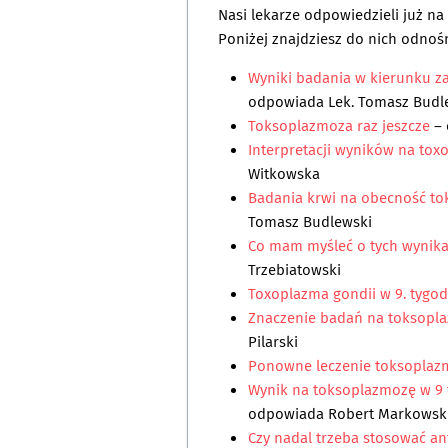
Nasi lekarze odpowiedzieli już n
Poniżej znajdziesz do nich odnośn
Wyniki badania w kierunku z
odpowiada
Lek. Tomasz Budl
Toksoplazmoza raz jeszcze
– 
Interpretacji wyników na tox
Witkowska
Badania krwi na obecność to
Tomasz Budlewski
Co mam myśleć o tych wynik
Trzebiatowski
Toxoplazma gondii w 9. tygod
Znaczenie badań na toksopla
Pilarski
Ponowne leczenie toksoplaz
Wynik na toksoplazmozę w 9 
odpowiada
Robert Markowsk
Czy nadal trzeba stosować a