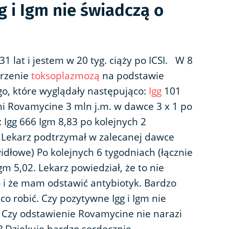
 i Igm nie świadczą o
 lat i jestem w 20 tyg. ciąży po ICSI. W 8
arzenie
toksoplazmozą
na podstawie
go, które wyglądały następująco:
Igg
101
mi Rovamycine 3 mln j.m. w dawce 3 x 1 po
 Igg 666 Igm 8,83 po kolejnych 2
. Lekarz podtrzymał w zalecanej dawce
idłowe) Po kolejnych 6 tygodniach (łącznie
gm 5,02. Lekarz powiedział, że to nie
o i że mam odstawić antybiotyk. Bardzo
co robić. Czy pozytywne Igg i Igm nie
Czy odstawienie Rovamycine nie narazi