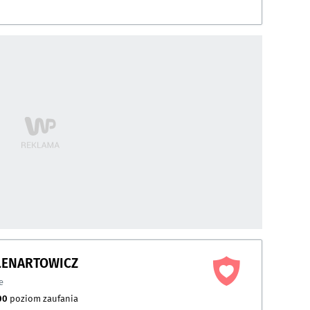
 LENARTOWICZ
e
00
poziom zaufania