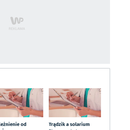
leżnienie od
Trądzik a solarium