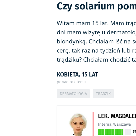
Czy solarium pom
Witam mam 15 lat. Mam trądz
dni mam wizytę u dermatolog
blondynką. Chciałam iść na s
cerę, tak raz na tydzień lub 
trądziku? Chciałam chodzić ta
KOBIETA, 15 LAT
ponad rok temu
DERMATOLOGIA
TRĄDZIK
LEK. MAGDALE
Interna
,
Warszawa
7