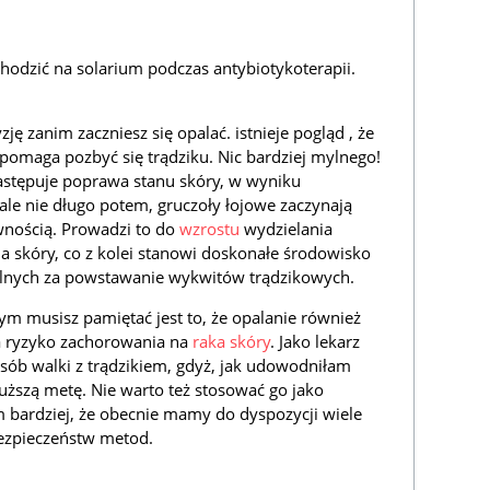
hodzić na solarium podczas antybiotykoterapii.
ę zanim zaczniesz się opalać. istnieje pogląd , że
pomaga pozbyć się trądziku. Nic bardziej mylnego!
stępuje poprawa stanu skóry, w wyniku
le nie długo potem, gruczoły łojowe zaczynają
wnością. Prowadzi to do
wzrostu
wydzielania
a skóry, co z kolei stanowi doskonałe środowisko
nych za powstawanie wykwitów trądzikowych.
m musisz pamiętać jest to, że opalanie również
a ryzyko zachorowania na
raka skóry
. Jako lekarz
ób walki z trądzikiem, gdyż, jak udowodniłam
łuższą metę. Nie warto też stosować go jako
m bardziej, że obecnie mamy do dyspozycji wiele
bezpieczeństw metod.