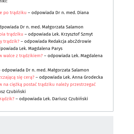
iki:
e po trądziku
– odpowiada
Dr n. med. Diana
dpowiada
Dr n. med. Małgorzata Salamon
pia trądziku
– odpowiada
Lek. Krzysztof Szmyt
y trądzik?
– odpowiada
Redakcja abcZdrowie
dpowiada
Lek. Magdalena Parys
 walce z trądzikiem?
– odpowiada
Lek. Magdalena
 odpowiada
Dr n. med. Małgorzata Salamon
zczającą się cerą?
– odpowiada
Lek. Anna Grodecka
 na ciężką postać trądziku należy przestrzegać
usz Czubiński
rądzik?
– odpowiada
Lek. Dariusz Czubiński