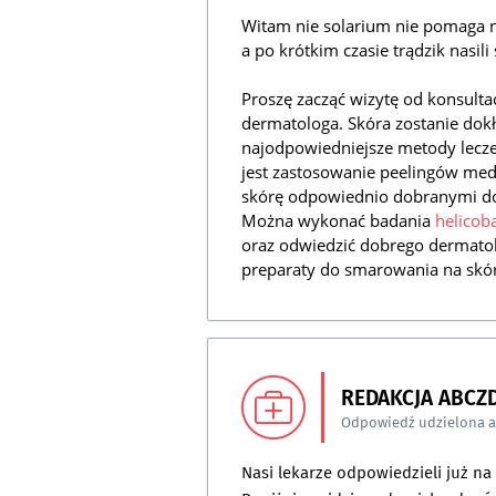
Witam nie solarium nie pomaga na
a po krótkim czasie trądzik nasili
Proszę zacząć wizytę od konsultac
dermatologa. Skóra zostanie dokł
najodpowiedniejsze metody leczen
jest zastosowanie peelingów med
skórę odpowiednio dobranymi do
Można wykonać badania
helicoba
oraz odwiedzić dobrego dermatol
preparaty do smarowania na skó
REDAKCJA ABCZ
Odpowiedź udzielona 
Nasi lekarze odpowiedzieli już n