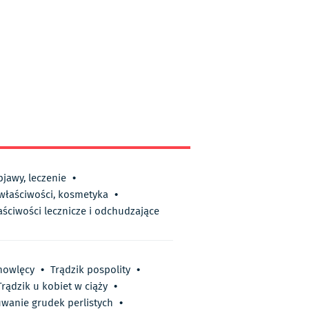
bjawy, leczenie
•
 właściwości, kosmetyka
•
aściwości lecznicze i odchudzające
mowlęcy
•
Trądzik pospolity
•
Trądzik u kobiet w ciąży
•
wanie grudek perlistych
•