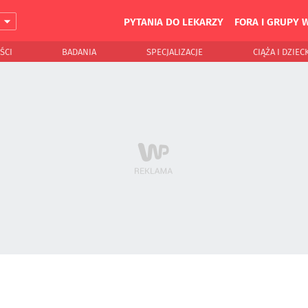
PYTANIA DO LEKARZY
FORA I GRUPY 
J
ŚCI
BADANIA
SPECJALIZACJE
CIĄŻA I DZIEC