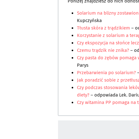
Poniżej znajdziesz do nich odnośn
Solarium na blizny zostawion
Kupczyńska
Tłusta skóra z trądzikiem
– o
Korzystanie z solarium a tera
Czy ekspozycja na słońce lecz
Czemu trądzik nie znika?
– o
Czy pasta do zębów pomaga w
Parys
Przebarwienia po solarium?
–
Jak poradzić sobie z przetłus
Czy podczas stosowania leków
diety?
– odpowiada
Lek. Dari
Czy witamina PP pomaga na t