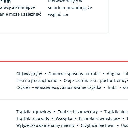
arium
Pierwsze wizyty w
owcy alarmują, że
solarium powodują, że
anie może uzależniać
wygląd cer
Objawy grypy
•
Domowe sposoby na katar
•
Angina - o
Leki na przeziębienie
•
Olej z czarnuszki - pochodzenie,
Czystek – właściwości, zastosowanie czystka
•
Imbir - wł
Trądzik ropowiczy
•
Trądzik bliznowcowy
•
Trądzik nie
Trądzik różowaty
•
Wysypka
•
Paznokieć wrastający
•
Wyłyżeczkowanie jamy macicy
•
Grzybica pachwin
•
Usu