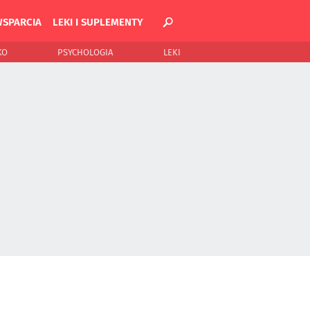
WSPARCIA
LEKI I SUPLEMENTY
KO
PSYCHOLOGIA
LEKI