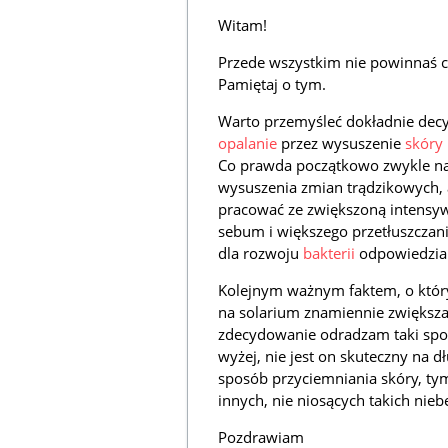
Witam!
Przede wszystkim nie powinnaś c
Pamiętaj o tym.
Warto przemyśleć dokładnie decyzj
opalanie
przez wysuszenie
skóry
Co prawda początkowo zwykle na
wysuszenia zmian trądzikowych, a
pracować ze zwiększoną intensy
sebum i większego przetłuszczani
dla rozwoju
bakterii
odpowiedzial
Kolejnym ważnym faktem, o który
na solarium znamiennie zwiększ
zdecydowanie odradzam taki spos
wyżej, nie jest on skuteczny na d
sposób przyciemniania skóry, ty
innych, nie niosących takich nie
Pozdrawiam