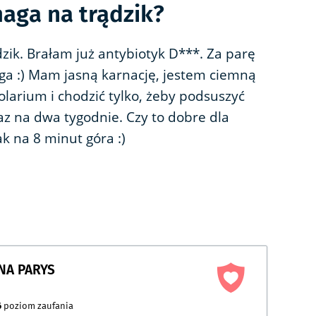
aga na trądzik?
ik. Brałam już antybiotyk D***. Za parę
a :) Mam jasną karnację, jestem ciemną
olarium i chodzić tylko, żeby podsuszyć
raz na dwa tygodnie. Czy to dobre dla
k na 8 minut góra :)
NA PARYS
6
poziom zaufania