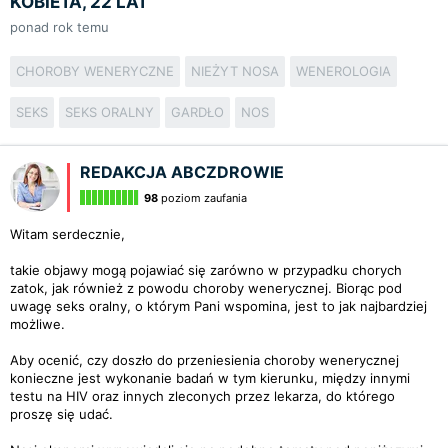
KOBIETA, 22 LAT
ponad rok temu
CHOROBY WENERYCZNE
NIEŻYT NOSA
WENEROLOGIA
SEKS
SEKS ORALNY
GARDŁO
NOS
REDAKCJA ABCZDROWIE
98
poziom zaufania
Witam serdecznie,
takie objawy mogą pojawiać się zarówno w przypadku chorych
zatok, jak również z powodu choroby wenerycznej. Biorąc pod
uwagę seks oralny, o którym Pani wspomina, jest to jak najbardziej
możliwe.
Aby ocenić, czy doszło do przeniesienia choroby wenerycznej
konieczne jest wykonanie badań w tym kierunku, między innymi
testu na HIV oraz innych zleconych przez lekarza, do którego
proszę się udać.