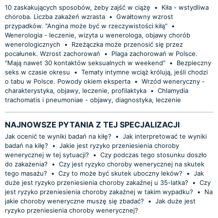
10 zaskakujących sposobów, żeby zajść w ciążę
•
Kiła - wstydliwa
choroba. Liczba zakażeń wzrasta
•
Gwałtowny wzrost
przypadków. "Angina może być w rzeczywistości kiłą"
•
Wenerologia - leczenie, wizyta u wenerologa, objawy chorób
wenerologicznych
•
Rzeżączka może przenosić się przez
pocałunek. Wzrost zachorowań
•
Plaga zachorowań w Polsce.
"Mają nawet 30 kontaktów seksualnych w weekend"
•
Bezpieczny
seks w czasie okresu
•
Tematy intymne wciąż królują, jeśli chodzi
o tabu w Polsce. Powody okiem eksperta
•
Wrzód weneryczny -
charakterystyka, objawy, leczenie, profilaktyka
•
Chlamydia
trachomatis i pneumoniae - objawy, diagnostyka, leczenie
NAJNOWSZE PYTANIA Z TEJ SPECJALIZACJI
Jak ocenić te wyniki badań na kiłę?
•
Jak interpretować te wyniki
badań na kiłę?
•
Jakie jest ryzyko przeniesienia choroby
wenerycznej w tej sytuacji?
•
Czy podczas tego stosunku doszło
do zakażenia?
•
Czy jest ryzyko choroby wenerycznej na skutek
tego masażu?
•
Czy to może być skutek uboczny leków?
•
Jak
duże jest ryzyko przeniesienia choroby zakaźnej u 35-latka?
•
Czy
jest ryzyko przeniesienia choroby zakaźnej w takim wypadku?
•
Na
jakie choroby weneryczne muszę się zbadać?
•
Jak duże jest
ryzyko przeniesienia choroby wenerycznej?