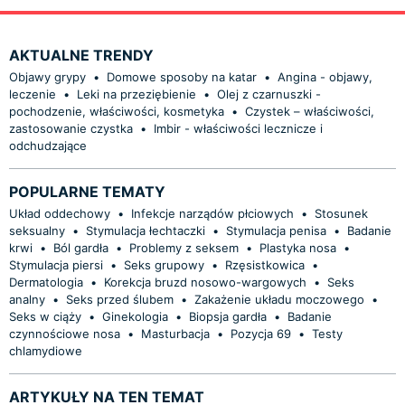
AKTUALNE TRENDY
Objawy grypy
•
Domowe sposoby na katar
•
Angina - objawy,
leczenie
•
Leki na przeziębienie
•
Olej z czarnuszki -
pochodzenie, właściwości, kosmetyka
•
Czystek – właściwości,
zastosowanie czystka
•
Imbir - właściwości lecznicze i
odchudzające
POPULARNE TEMATY
Układ oddechowy
•
Infekcje narządów płciowych
•
Stosunek
seksualny
•
Stymulacja łechtaczki
•
Stymulacja penisa
•
Badanie
krwi
•
Ból gardła
•
Problemy z seksem
•
Plastyka nosa
•
Stymulacja piersi
•
Seks grupowy
•
Rzęsistkowica
•
Dermatologia
•
Korekcja bruzd nosowo-wargowych
•
Seks
analny
•
Seks przed ślubem
•
Zakażenie układu moczowego
•
Seks w ciąży
•
Ginekologia
•
Biopsja gardła
•
Badanie
czynnościowe nosa
•
Masturbacja
•
Pozycja 69
•
Testy
chlamydiowe
ARTYKUŁY NA TEN TEMAT