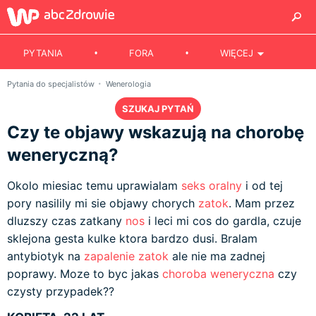
PYTANIA
FORA
WIĘCEJ
Pytania do specjalistów
Wenerologia
SZUKAJ PYTAŃ
Czy te objawy wskazują na chorobę
weneryczną?
Okolo miesiac temu uprawialam
seks oralny
i od tej
pory nasilily mi sie objawy chorych
zatok
. Mam przez
dluzszy czas zatkany
nos
i leci mi cos do gardla, czuje
sklejona gesta kulke ktora bardzo dusi. Bralam
antybiotyk na
zapalenie zatok
ale nie ma zadnej
poprawy. Moze to byc jakas
choroba weneryczna
czy
czysty przypadek??