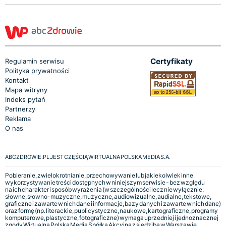
Certyfikaty
Regulamin serwisu
Polityka prywatności
Kontakt
Mapa witryny
Indeks pytań
Partnerzy
Reklama
O nas
ABCZDROWIE.PL JEST CZĘŚCIĄ WIRTUALNA POLSKA MEDIA S.A.
Pobieranie, zwielokrotnianie, przechowywanie lub jakiekolwiek inne
wykorzystywanie treści dostępnych w niniejszym serwisie - bez względu
na ich charakter i sposób wyrażenia (w szczególności lecz nie wyłącznie:
słowne, słowno-muzyczne, muzyczne, audiowizualne, audialne, tekstowe,
graficzne i zawarte w nich dane i informacje, bazy danych i zawarte w nich dane)
oraz formę (np. literackie, publicystyczne, naukowe, kartograficzne, programy
komputerowe, plastyczne, fotograficzne) wymaga uprzedniej i jednoznacznej
zgody Wirtualna Polska Media Spółka Akcyjna z siedzibą w Warszawie,