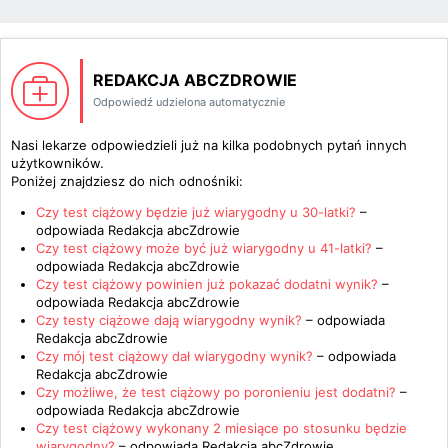
REDAKCJA ABCZDROWIE
Odpowiedź udzielona automatycznie
Nasi lekarze odpowiedzieli już na kilka podobnych pytań innych
użytkowników.
Poniżej znajdziesz do nich odnośniki:
Czy test ciążowy będzie już wiarygodny u 30-latki?
–
odpowiada
Redakcja abcZdrowie
Czy test ciążowy może być już wiarygodny u 41-latki?
–
odpowiada
Redakcja abcZdrowie
Czy test ciążowy powinien już pokazać dodatni wynik?
–
odpowiada
Redakcja abcZdrowie
Czy testy ciążowe dają wiarygodny wynik?
– odpowiada
Redakcja abcZdrowie
Czy mój test ciążowy dał wiarygodny wynik?
– odpowiada
Redakcja abcZdrowie
Czy możliwe, że test ciążowy po poronieniu jest dodatni?
–
odpowiada
Redakcja abcZdrowie
Czy test ciążowy wykonany 2 miesiące po stosunku będzie
wiarygodny?
– odpowiada
Redakcja abcZdrowie