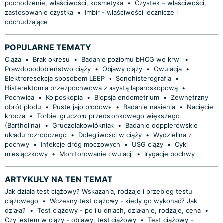
pochodzenie, właściwości, kosmetyka
•
Czystek – właściwości,
zastosowanie czystka
•
Imbir - właściwości lecznicze i
odchudzające
POPULARNE TEMATY
Ciąża
•
Brak okresu
•
Badanie poziomu bHCG we krwi
•
Prawdopodobieństwo ciąży
•
Objawy ciąży
•
Owulacja
•
Elektroresekcja sposobem LEEP
•
Sonohisterografia
•
Histerektomia przezpochwowa z asystą laparoskopową
•
Pochwica
•
Kolposkopia
•
Biopsja endometrium
•
Zewnętrzny
obrót płodu
•
Puste jajo płodowe
•
Badanie nasienia
•
Nacięcie
krocza
•
Torbiel gruczołu przedsionkowego większego
(Bartholina)
•
Gruczolakowłókniak
•
Badanie dopplerowskie
układu rozrodczego
•
Dolegliwości w ciąży
•
Wydzielina z
pochwy
•
Infekcje dróg moczowych
•
USG ciąży
•
Cykl
miesiączkowy
•
Monitorowanie owulacji
•
Irygacje pochwy
ARTYKUŁY NA TEN TEMAT
Jak działa test ciążowy? Wskazania, rodzaje i przebieg testu
ciążowego
•
Wczesny test ciążowy - kiedy go wykonać? Jak
działa?
•
Test ciążowy - po ilu dniach, działanie, rodzaje, cena
•
Czy jestem w ciąży - objawy, test ciążowy
•
Test ciążowy -