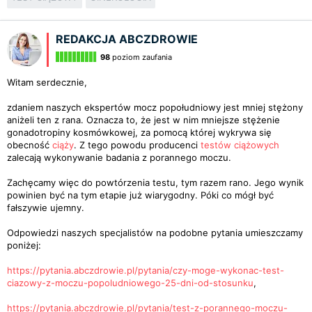
REDAKCJA ABCZDROWIE
98
poziom zaufania
Witam serdecznie,
zdaniem naszych ekspertów mocz popołudniowy jest mniej stężony
aniżeli ten z rana. Oznacza to, że jest w nim mniejsze stężenie
gonadotropiny kosmówkowej, za pomocą której wykrywa się
obecność
ciąży
. Z tego powodu producenci
testów ciążowych
zalecają wykonywanie badania z porannego moczu.
Zachęcamy więc do powtórzenia testu, tym razem rano. Jego wynik
powinien być na tym etapie już wiarygodny. Póki co mógł być
fałszywie ujemny.
Odpowiedzi naszych specjalistów na podobne pytania umieszczamy
poniżej:
https://pytania.abczdrowie.pl/pytania/czy-moge-wykonac-test-
ciazowy-z-moczu-popoludniowego-25-dni-od-stosunku
,
https://pytania.abczdrowie.pl/pytania/test-z-porannego-moczu-