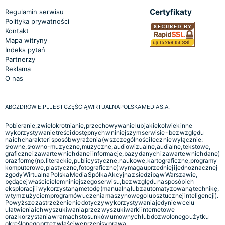
Certyfikaty
Regulamin serwisu
Polityka prywatności
Kontakt
Mapa witryny
Indeks pytań
Partnerzy
Reklama
O nas
ABCZDROWIE.PL JEST CZĘŚCIĄ WIRTUALNA POLSKA MEDIA S.A.
Pobieranie, zwielokrotnianie, przechowywanie lub jakiekolwiek inne
wykorzystywanie treści dostępnych w niniejszym serwisie - bez względu
na ich charakter i sposób wyrażenia (w szczególności lecz nie wyłącznie:
słowne, słowno-muzyczne, muzyczne, audiowizualne, audialne, tekstowe,
graficzne i zawarte w nich dane i informacje, bazy danych i zawarte w nich dane)
oraz formę (np. literackie, publicystyczne, naukowe, kartograficzne, programy
komputerowe, plastyczne, fotograficzne) wymaga uprzedniej i jednoznacznej
zgody Wirtualna Polska Media Spółka Akcyjna z siedzibą w Warszawie,
będącej właścicielem niniejszego serwisu, bez względu na sposób ich
eksploracji i wykorzystaną metodę (manualną lub zautomatyzowaną technikę,
w tym z użyciem programów uczenia maszynowego lub sztucznej inteligencji).
Powyższe zastrzeżenie nie dotyczy wykorzystywania jedynie w celu
ułatwienia ich wyszukiwania przez wyszukiwarki internetowe
oraz korzystania w ramach stosunków umownych lub dozwolonego użytku
określonego przez właściwe przepisy prawa.