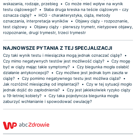
wskazania, rodzaje, przebieg
•
Co może mieć wpływ na wynik
testu ciążowego?
•
Słaba druga kreska na teście ciążowym - czy
oznacza ciążę?
•
HCG - charakterystyka, ciąża, metody
oznaczania, interpretacja wyników
•
Objawy ciąży - rozpoznanie,
test ciążowy
•
Objawy ciąży - pierwszy trymetr, nietypowe objawy,
rozpoznanie, drugi trymestr, trzeci trymestr
NAJNOWSZE PYTANIA Z TEJ SPECJALIZACJI
Czy taki wynik testu i miesiączka mogą jednak oznaczać ciążę?
•
Czy mimo negatywnych testów jest możliwość ciąży?
•
Czy mogę
być w ciąży mając takie symptomy?
•
Czy biegunka mogła osłabić
działanie antykoncepcji?
•
Czy możliwe jest jednak bym zaszła w
ciążę?
•
Czy pomimo negatywnego testu jest możliwa ciąża?
•
Jak rozróżnić miesiączkę od implantacji?
•
Czy w tej sytuacji mogło
jednak dojść do zapłodnienia?
•
Czy jest jakiekolwiek ryzyko ciąży
u 19-letniej kobiety?
•
Czy taka pojedyncza biegunka mogła
zaburzyć wchłanianie i spowodować owulację?